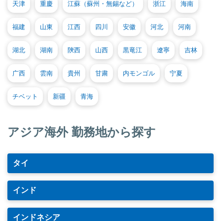
天津
重慶
江蘇（蘇州・無錫など）
浙江
海南
福建
山東
江西
四川
安徽
河北
河南
湖北
湖南
陝西
山西
黒竜江
遼寧
吉林
广西
雲南
貴州
甘粛
内モンゴル
宁夏
チベット
新疆
青海
アジア海外 勤務地から探す
タイ
インド
インドネシア