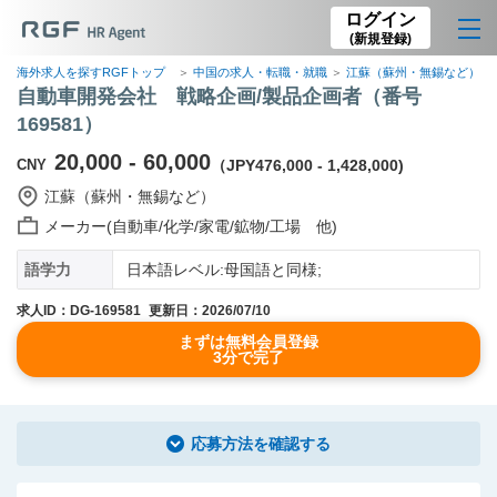
ログイン
(新規登録)
海外求人を探すRGFトップ
中国の求人・転職・就職
江蘇（蘇州・無錫など）の
自動車開発会社 戦略企画/製品企画者（番号
169581）
20,000 - 60,000
CNY
（JPY476,000 - 1,428,000)
江蘇（蘇州・無錫など）
メーカー(自動車/化学/家電/鉱物/工場 他)
語学力
日本語レベル:母国語と同様;
求人ID：DG-169581
更新日：2026/07/10
まずは無料会員登録
3分で完了
応募方法を確認する