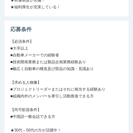
★研修制度が完備！

★福利厚生が充実している！
応募条件
【必須条件】

■大卒以上

■自動車メーカーでの経験者

■技術開発業務または製品企画業務経験あり

■幅広く自動車の構造及び部品の知識・見識あり

【求める人物像】

■プロジェクトリーダーまたはそれに相当する経験あり

■組織内外のメンバーを牽引し活動推進できる方

【尚可歓迎条件】

■中国語一般会話できる方

★30代～50代の方が活躍中！
