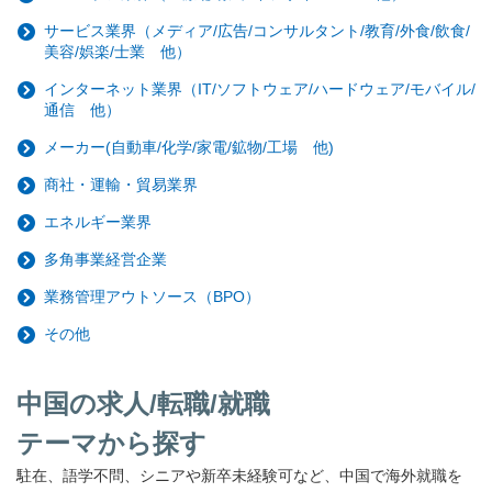
サービス業界（メディア/広告/コンサルタント/教育/外食/飲食/
美容/娯楽/士業 他）
インターネット業界（IT/ソフトウェア/ハードウェア/モバイル/
通信 他）
メーカー(自動車/化学/家電/鉱物/工場 他)
商社・運輸・貿易業界
エネルギー業界
多角事業経営企業
業務管理アウトソース（BPO）
その他
中国の求人/転職/就職
テーマから探す
駐在、語学不問、シニアや新卒未経験可など、中国で海外就職を