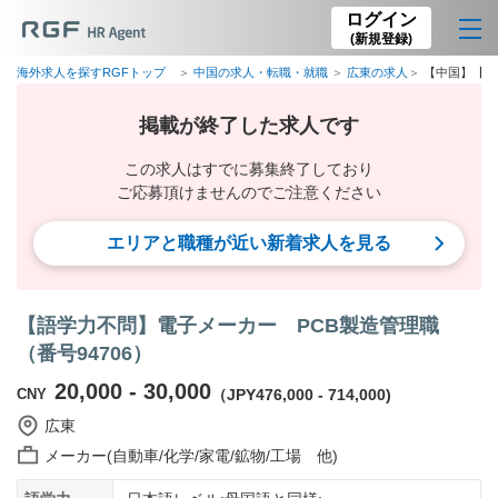
ログイン
(新規登録)
海外求人を探すRGFトップ
中国の求人・転職・就職
広東の求人
【中国】【語
掲載が終了した求人です
この求人はすでに募集終了しており
ご応募頂けませんのでご注意ください
エリアと職種が近い新着求人を見る
【語学力不問】電子メーカー PCB製造管理職
（番号94706）
20,000 - 30,000
CNY
（JPY476,000 - 714,000)
広東
メーカー(自動車/化学/家電/鉱物/工場 他)