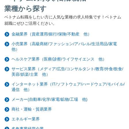
業種から探す
ベトナム転職をしたい方に人気な業種の求人特集です！ベトナム
就職にぜひご活用ください。
金融業界（資産運用/銀行/保険/不動産 他）
小売業界（高級商材/ファッション/アパレル/生活用品/家電
他）
ヘルスケア業界（医療/診察/ライフサイエンス 他）
サービス業界（メディア/広告/コンサルタント/教育/外食/飲食/
美容/娯楽/士業 他）
インターネット業界（IT/ソフトウェア/ハードウェア/モバイル/
通信 他）
メーカー(自動車/化学/家電/鉱物/工場 他)
商社・運輸・貿易業界
エネルギー業界
多角事業経営企業