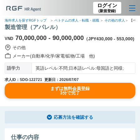
ログイン
(新規登録)
海外求人を探すRGFトップ
ベトナムの求人・転職・就職
その他の求人
【ベト
製造管理（アパレル）
70,000,000 - 90,000,000
VND
（JPY430,000 - 553,000)
その他
メーカー(自動車/化学/家電/鉱物/工場 他)
語学力
英語レベル:不問;日本語レベル:母国語と同様;
求人ID：SDG-122721
更新日：2026/07/07
まずは無料会員登録
3分で完了
応募方法を確認する
仕事の内容