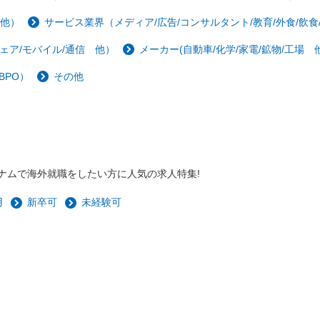
 他）
サービス業界（メディア/広告/コンサルタント/教育/外食/飲食
ェア/モバイル/通信 他）
メーカー(自動車/化学/家電/鉱物/工場 他
BPO）
その他
ナムで海外就職をしたい方に人気の求人特集!
用
新卒可
未経験可