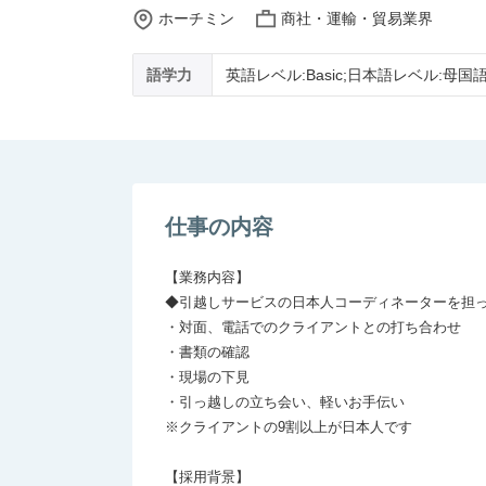
ホーチミン
商社・運輸・貿易業界
語学力
英語レベル:Basic;日本語レベル:母国
仕事の内容
【業務内容】

◆引越しサービスの日本人コーディネーターを担っ
・対面、電話でのクライアントとの打ち合わせ

・書類の確認

・現場の下見

・引っ越しの立ち会い、軽いお手伝い

※クライアントの9割以上が日本人です

【採用背景】
