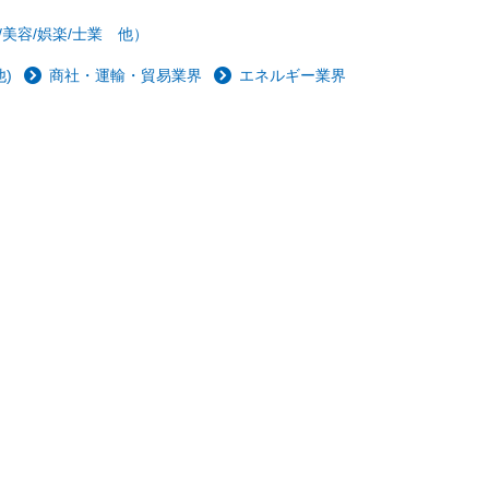
/美容/娯楽/士業 他）
)
商社・運輸・貿易業界
エネルギー業界