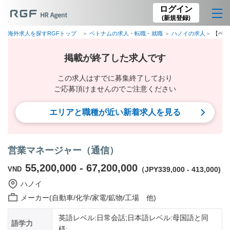
ログイン
(新規登録)
海外求人を探すRGFトップ
ベトナムの求人・転職・就職
ハノイの求人
【ベト
掲載が終了した求人です
この求人はすでに募集終了しており
ご応募頂けませんのでご注意ください
エリアと職種が近い新着求人を見る
営業マネージャー（通信）
55,200,000 - 67,200,000
VND
（JPY339,000 - 413,000)
ハノイ
メーカー(自動車/化学/家電/鉱物/工場 他)
英語レベル:日常会話;日本語レベル:母国語と同
語学力
様;