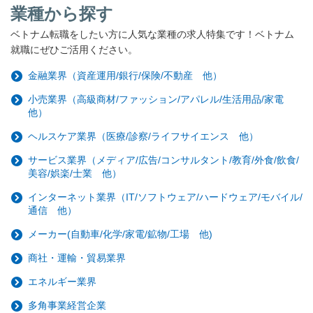
業種から探す
ベトナム転職をしたい方に人気な業種の求人特集です！ベトナム
就職にぜひご活用ください。
金融業界（資産運用/銀行/保険/不動産 他）
小売業界（高級商材/ファッション/アパレル/生活用品/家電
他）
ヘルスケア業界（医療/診察/ライフサイエンス 他）
サービス業界（メディア/広告/コンサルタント/教育/外食/飲食/
美容/娯楽/士業 他）
インターネット業界（IT/ソフトウェア/ハードウェア/モバイル/
通信 他）
メーカー(自動車/化学/家電/鉱物/工場 他)
商社・運輸・貿易業界
エネルギー業界
多角事業経営企業