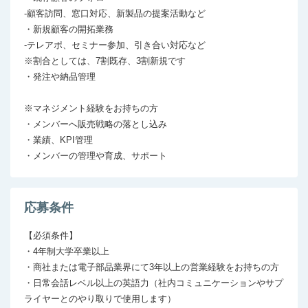
‐顧客訪問、窓口対応、新製品の提案活動など

・新規顧客の開拓業務

‐テレアポ、セミナー参加、引き合い対応など

※割合としては、7割既存、3割新規です

・発注や納品管理

※マネジメント経験をお持ちの方

・メンバーへ販売戦略の落とし込み

・業績、KPI管理

応募条件
【必須条件】

・4年制大学卒業以上

・商社または電子部品業界にて3年以上の営業経験をお持ちの方

・日常会話レベル以上の英語力（社内コミュニケーションやサプ
ライヤーとのやり取りで使用します）
