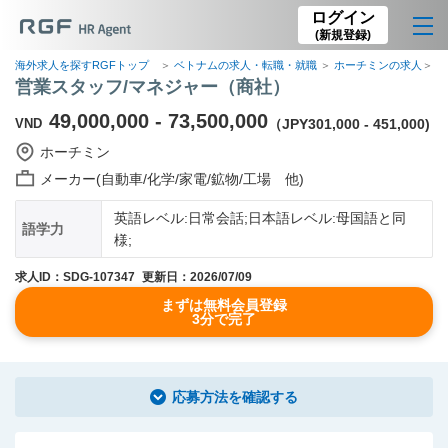
ログイン
(新規登録)
海外求人を探すRGFトップ
ベトナムの求人・転職・就職
ホーチミンの求人
【
営業スタッフ/マネジャー（商社）
49,000,000 - 73,500,000
VND
（JPY301,000 - 451,000)
ホーチミン
メーカー(自動車/化学/家電/鉱物/工場 他)
英語レベル:日常会話;日本語レベル:母国語と同
語学力
様;
求人ID：SDG-107347
更新日：2026/07/09
まずは無料会員登録
3分で完了
応募方法を確認する