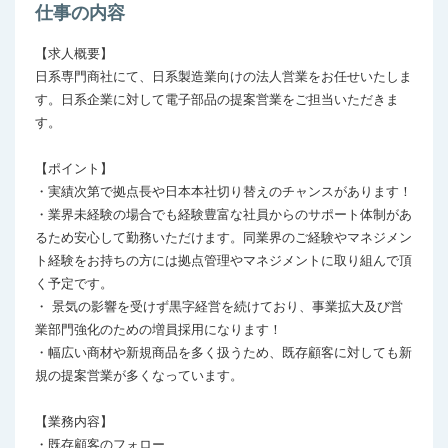
仕事の内容
【求人概要】

日系専門商社にて、日系製造業向けの法人営業をお任せいたしま
す。日系企業に対して電子部品の提案営業をご担当いただきま
す。

【ポイント】

・実績次第で拠点長や日本本社切り替えのチャンスがあります！

・業界未経験の場合でも経験豊富な社員からのサポート体制があ
るため安心して勤務いただけます。同業界のご経験やマネジメン
ト経験をお持ちの方には拠点管理やマネジメントに取り組んで頂
く予定です。

・ 景気の影響を受けず黒字経営を続けており、事業拡大及び営
業部門強化のための増員採用になります！

・幅広い商材や新規商品を多く扱うため、既存顧客に対しても新
規の提案営業が多くなっています。

【業務内容】

・既存顧客のフォロー
