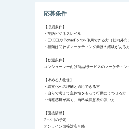
応募条件
【必須条件】

・英語ビジネスレベル

・EXCELやPowerPointを使用できる方（社内外
・種類は問わずマーケティング業務の経験がある方
【歓迎条件】

コンシューマー向け商品/サービスのマーケティング
【求める人物像】

・異文化への理解と適応できる方

・自らで考えて主体性をもって行動にうつせる方

・情報感度が高く、自己成長意欲の強い方

【面接情報】

2～3回の予定

オンライン面接対応可能