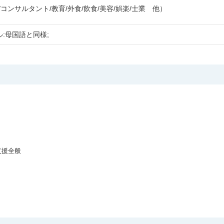
コンサルタント/教育/外食/飲食/美容/娯楽/士業 他）
:母国語と同様;
援全般
