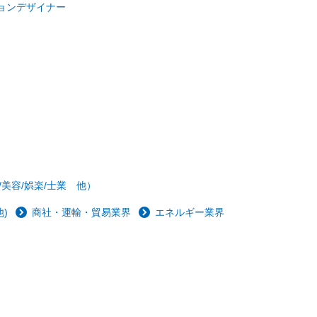
ョンデザイナー
/美容/娯楽/士業 他）
)
商社・運輸・貿易業界
エネルギー業界