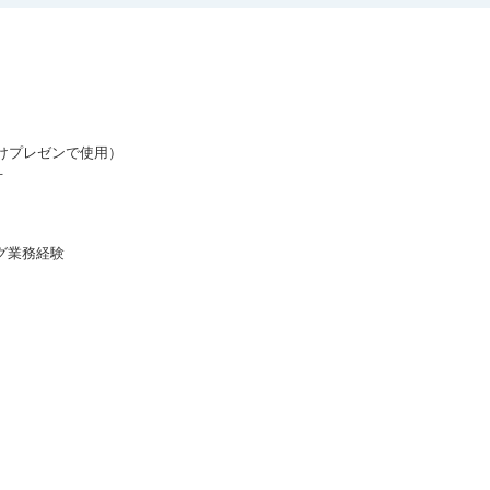
向けプレゼンで使用）



業務経験
