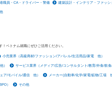
港職員・CA・ドライバー・警備
建築設計・インテリア・ファッシ
他
す！ベトナム就職にぜひご活用ください。
小売業界（高級商材/ファッション/アパレル/生活用品/家電 他）
 他）
サービス業界（メディア/広告/コンサルタント/教育/外食/飲食
ェア/モバイル/通信 他）
メーカー(自動車/化学/家電/鉱物/工場 他
BPO）
その他