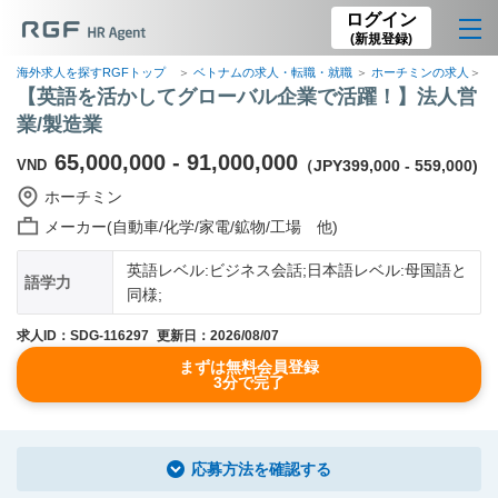
ログイン
(新規登録)
海外求人を探すRGFトップ
ベトナムの求人・転職・就職
ホーチミンの求人
【
【英語を活かしてグローバル企業で活躍！】法人営
業/製造業
65,000,000 - 91,000,000
VND
（JPY399,000 - 559,000)
ホーチミン
メーカー(自動車/化学/家電/鉱物/工場 他)
英語レベル:ビジネス会話;日本語レベル:母国語と
語学力
同様;
求人ID：SDG-116297
更新日：2026/08/07
まずは無料会員登録
3分で完了
応募方法を確認する