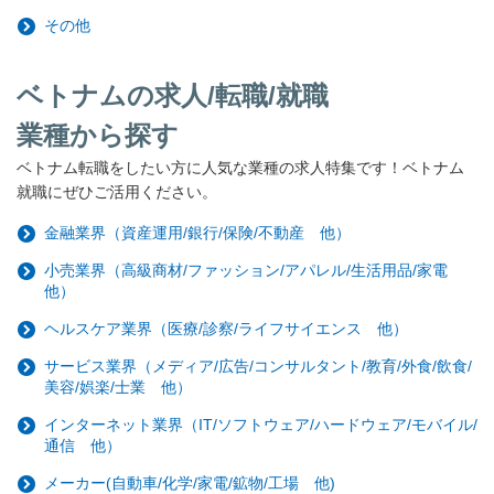
その他
ベトナムの求人/転職/就職
業種から探す
ベトナム転職をしたい方に人気な業種の求人特集です！ベトナム
就職にぜひご活用ください。
金融業界（資産運用/銀行/保険/不動産 他）
小売業界（高級商材/ファッション/アパレル/生活用品/家電
他）
ヘルスケア業界（医療/診察/ライフサイエンス 他）
サービス業界（メディア/広告/コンサルタント/教育/外食/飲食/
美容/娯楽/士業 他）
インターネット業界（IT/ソフトウェア/ハードウェア/モバイル/
通信 他）
メーカー(自動車/化学/家電/鉱物/工場 他)