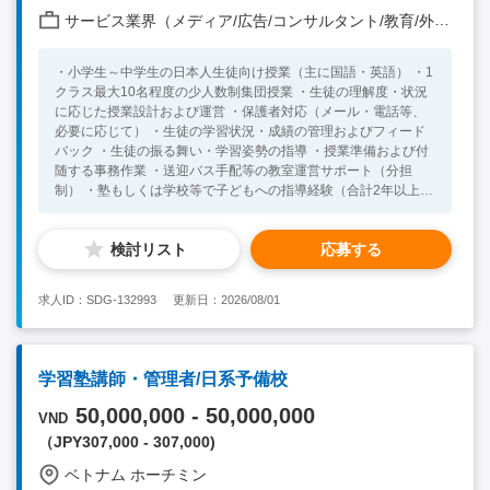
サービス業界（メディア/広告/コンサルタント/教育/外食/飲食/美容/娯楽/士業 他）
・小学生～中学生の日本人生徒向け授業（主に国語・英語） ・1
クラス最大10名程度の少人数制集団授業 ・生徒の理解度・状況
に応じた授業設計および運営 ・保護者対応（メール・電話等、
必要に応じて） ・生徒の学習状況・成績の管理およびフィード
バック ・生徒の振る舞い・学習姿勢の指導 ・授業準備および付
随する事務作業 ・送迎バス手配等の教室運営サポート（分担
制） ・塾もしくは学校等で子どもへの指導経験（合計2年以上）
・講義形式の指導経験 ・社会人経験2年以上 【歓迎スキル】 ・
低学年向けの指導経験 ・英語はまたはタイ語日常会話レベル
検討リスト
応募する
（日常生活に使用） ・海外居住経験をお持ちの方（留学やワー
ホリ、就職等） ※自国以外の方との交流経験をお持ちの方 ・
タイ現地にて面接可能な方 【求める人物像】 ・教育に対する熱
求人ID：SDG-132993
更新日：2026/08/01
意をお持ちの方 ・会社理念に共感をいただける方
学習塾講師・管理者/日系予備校
50,000,000 - 50,000,000
VND
（JPY307,000 - 307,000)
ベトナム ホーチミン