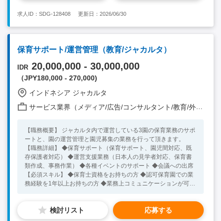
求人ID：SDG-128408
更新日：2026/06/30
保育サポート/運営管理（教育/ジャカルタ）
20,000,000 - 30,000,000
IDR
（JPY180,000 - 270,000)
インドネシア ジャカルタ
サービス業界（メディア/広告/コンサルタント/教育/外食/飲食/美容/娯楽/士業 他）
【職務概要】 ジャカルタ内で運営している3園の保育業務のサポ
ートと、園の運営管理と園児募集の業務を行って頂きます。
【職務詳細】 ◆保育サポート（保育サポート、園児間対応、既
存保護者対応） ◆運営支援業務（日本人の見学者対応、保育書
類作成、事務作業） ◆各種イベントのサポート ◆会議への出席
【必須スキル】 ◆保育士資格をお持ちの方 ◆認可保育園での業
務経験を1年以上お持ちの方 ◆業務上コミュニケーションが可能
な英語力もしくはインドネシア語力をお持ちの方(英語の方が尚
良し） ◆Word / Excel / Powerpoint の基礎操作が可能な方 【歓
検討リスト
応募する
迎スキル】 ◆園の運営業務に関わったことがある方