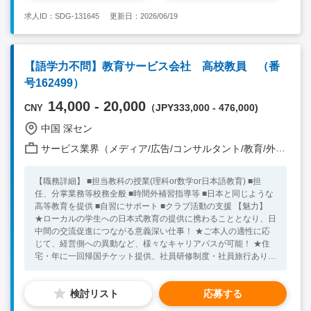
どの教育業界での経験（※理系科目の講師を優先して募集してお
求人ID：SDG-131645
更新日：2026/06/19
ります。） ・ 指導力、コミュニケーション能力、課題解決能力
・ チームワークを重視し、協調性を持って業務を進めることが
できること ・ 自発的に課題を発見・乗り越える意欲と積極性 ※
ホーチミン、上海、ジャカルタいずれかの地域の校舎で勤務可能
【語学力不問】教育サービス会社 高校教員 （番
な方 【歓迎要件】 ・ 英語またはタイ語での日常会話が可能な方
号162499）
（社内コミュニケーションで使用） ・ タイで現地面接が可能な
方
14,000 - 20,000
（JPY333,000 - 476,000)
CNY
中国 深セン
サービス業界（メディア/広告/コンサルタント/教育/外食/飲食/美容/娯楽/士業 他）
【職務詳細】 ■担当教科の授業(理科or数学or日本語教育) ■担
任、分掌業務等校務全般 ■時間外補習指導等 ■日本と同じような
高等教育を提供 ■自習にサポート ■クラブ活動の支援 【魅力】
★ローカルの学生への日本式教育の提供に携わることとなり、日
中間の交流促進につながる意義深い仕事！ ★ご本人の適性に応
じて、経営側への異動など、様々なキャリアパスが可能！ ★住
宅・年に一回帰国チケット提供、社員研修制度・社員旅行あり！
【必須条件】 ■大卒以上 ■教育業界での経験者 ■教員経験あり ■
理科・数学の場合：教員免許状をお持ちな方 ※教員免許をお持
検討リスト
応募する
ちでない方は、関連する仕事をした年間証明書が必要 ■日本語教
育の場合：日本語教育の資格OR日本語教師養成講座(420時間コ