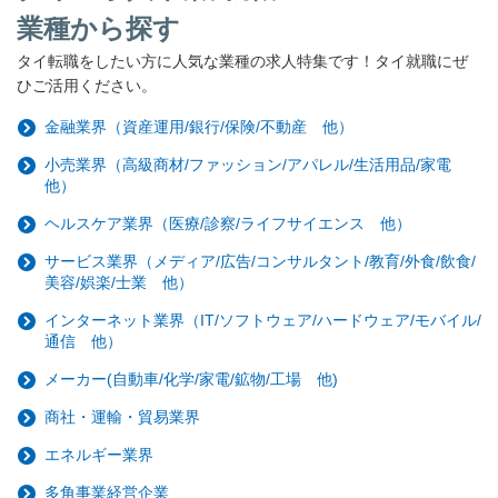
業種から探す
タイ転職をしたい方に人気な業種の求人特集です！タイ就職にぜ
ひご活用ください。
金融業界（資産運用/銀行/保険/不動産 他）
小売業界（高級商材/ファッション/アパレル/生活用品/家電
他）
ヘルスケア業界（医療/診察/ライフサイエンス 他）
サービス業界（メディア/広告/コンサルタント/教育/外食/飲食/
美容/娯楽/士業 他）
インターネット業界（IT/ソフトウェア/ハードウェア/モバイル/
通信 他）
メーカー(自動車/化学/家電/鉱物/工場 他)
商社・運輸・貿易業界
エネルギー業界
多角事業経営企業