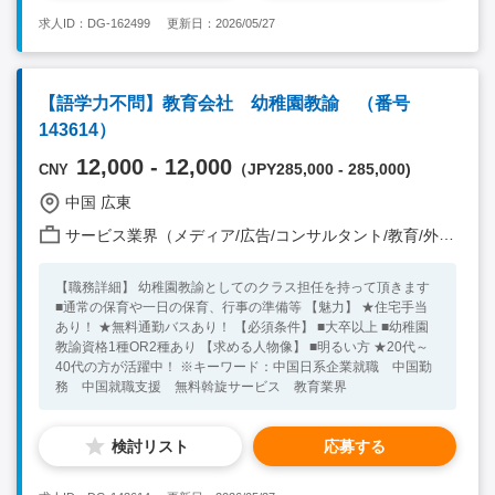
ース) OR高校国語免許をお持ちな方 【求める人物像】 ■健康で
求人ID：DG-162499
更新日：2026/05/27
中国の文化や社会を理解し、教育事業に貢献できる者 ★20代～
50代の方が活躍中！ ※キーワード：中国勤務 無料斡旋サービ
ス 理科/数学/日本語教員 教師 教諭 教育
【語学力不問】教育会社 幼稚園教諭 （番号
143614）
12,000 - 12,000
（JPY285,000 - 285,000)
CNY
中国 広東
サービス業界（メディア/広告/コンサルタント/教育/外食/飲食/美容/娯楽/士業 他）
【職務詳細】 幼稚園教諭としてのクラス担任を持って頂きます
■通常の保育や一日の保育、行事の準備等 【魅力】 ★住宅手当
あり！ ★無料通勤バスあり！ 【必須条件】 ■大卒以上 ■幼稚園
教諭資格1種OR2種あり 【求める人物像】 ■明るい方 ★20代～
40代の方が活躍中！ ※キーワード：中国日系企業就職 中国勤
務 中国就職支援 無料斡旋サービス 教育業界
検討リスト
応募する