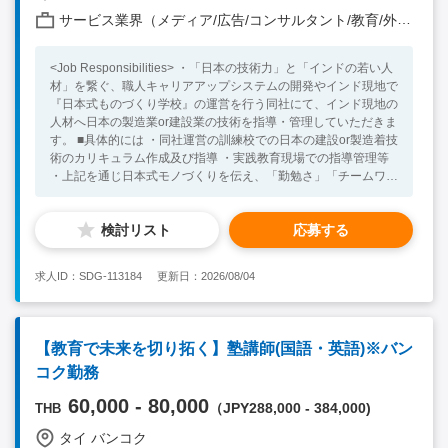
サービス業界（メディア/広告/コンサルタント/教育/外食/飲食/美容/娯楽/士業 他）
<Job Responsibilities> ・「日本の技術力」と「インドの若い人
材」を繋ぐ、職人キャリアアップシステムの開発やインド現地で
『日本式ものづくり学校』の運営を行う同社にて、インド現地の
人材へ日本の製造業or建設業の技術を指導・管理していただきま
す。 ■具体的には ・同社運営の訓練校での日本の建設or製造着技
術のカリキュラム作成及び指導 ・実践教育現場での指導管理等
・上記を通じ日本式モノづくりを伝え、「勤勉さ」「チームワー
ク」等の内面についても指導。 <Necessary Skill / Experience >
・製造業or建設業において、何かしらのマネジメント経験をお持
検討リスト
応募する
ちの方（管理職レベルだと尚歓迎） ・同社の事業、ミッション
に共感できる方 ・グローバル志向をお持ちの方 <Preferable Skill
/ Experience> ・インドまたはその他海外での就業経験をお持ち
求人ID：SDG-113184
更新日：2026/08/04
の方 ・ビジネスレベルの英語力をお持ちの方
【教育で未来を切り拓く】塾講師(国語・英語)※バン
コク勤務
60,000 - 80,000
（JPY288,000 - 384,000)
THB
タイ バンコク