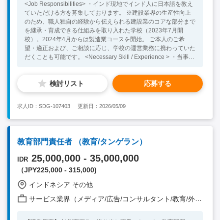
<Job Responsibilities> ・インド現地でインド人に日本語を教え
ていただける方を募集しております。 ※建設業界の生産性向上
のため、職人独自の経験から伝えられる建設業のコアな部分まで
を継承・育成できる仕組みを取り入れた学校（2023年7月開
校）。2024年4月からは製造業コースを開始。 ご本人のご希
望・適正および、ご相談に応じ、学校の運営業務に携わっていた
だくことも可能です。 <Necessary Skill / Experience > ・当事者
意識を持ち、主体的に行動できる方 ・成長環境の中で自分を試
してみたい方 ・弊社のミッションに共感できる方 ・柔軟性があ
検討リスト
応募する
り、変化を楽しめる方 ・グローバル志向 <Preferable Skill /
Experience> ・インド他、海外での就業経験をお持ちの方 ・日
本語教師としての就業経験をお持ちの方
求人ID：SDG-107403
更新日：2026/05/09
教育部門責任者 （教育/タンゲラン）
25,000,000 - 35,000,000
IDR
（JPY225,000 - 315,000)
インドネシア その他
サービス業界（メディア/広告/コンサルタント/教育/外食/飲食/美容/娯楽/士業 他）