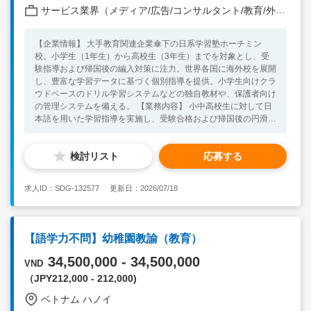
サービス業界（メディア/広告/コンサルタント/教育/外食/飲食/美容/娯楽/士業 他）
【企業情報】 大手教育関連企業傘下の日系学習塾ホーチミン
校。小学生（1年生）から高校生（3年生）までを対象とし、受
験指導および帰国後の編入対策に注力。世界各国に海外校を展開
し、豊富な学習データに基づく個別指導を提供。小学生向けクラ
ウドベースのドリル学習システムなどの独自教材や、保護者向け
の管理システムを備える。 【業務内容】 小中高校生に対して日
本語を用いた学習指導を実施し、受験合格および帰国後の円滑な
編入を支援する。 - 小学生、中学生、高校生に対する学習指導を
日本語で実施する - 受験対策のための授業を計画・実施する - 帰
検討リスト
応募する
国後の学校編入に向けた学習サポートを提供する - 個別指導を通
じて生徒の学習進捗を管理する - クラウドベースの教材（例:
NexE）を活用した授業を進行する - 生徒の理解度を評価し、必
求人ID：SDG-132577
更新日：2026/07/18
要に応じて指導方法を調整する - 保護者との連絡・報告を適宜行
う 【1日の流れ（モデルケース）】 ▼13：15／出社 ▼13：15～
16：00／授業準備・保護者対応・教育事務など ▼16：00～
17：00／登校する生徒のお迎え・生徒質問対応など ▼17：00～
【語学力不問】幼稚園教諭（教育）
22：00／授業（50分2コマ、70分2コマ） ▼22：00／終業、帰
宅 【必須要件】 ・大学卒業以上 ・中高教員免許（理系科目）を
34,500,000 - 34,500,000
VND
お持ちの方 ・塾もしくは中高での指導経験がある方 ・社内コミ
（JPY212,000 - 212,000)
ュニケーションは日本語で対応可能ですが、英語指導（高校受験
レベル）ができる英語力が必要となります。 【歓迎要件】 ・学
ベトナム ハノイ
習塾運営経験がある方