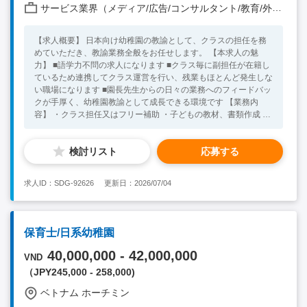
サービス業界（メディア/広告/コンサルタント/教育/外食/飲食/美容/娯楽/士業 他）
【求人概要】 日本向け幼稚園の教諭として、クラスの担任を務
めていただき、教諭業務全般をお任せします。 【本求人の魅
力】 ■語学力不問の求人になります ■クラス毎に副担任が在籍し
ているため連携してクラス運営を行い、残業もほとんど発生しな
い職場になります ■園長先生からの日々の業務へのフィードバッ
クが手厚く、幼稚園教諭として成長できる環境です 【業務内
容】 ・クラス担任又はフリー補助 ・子どもの教材、書類作成 ・
会計・教材の購入 ・掃除・地域活動 ・ブログ等の作成 ・見学者
対応 【採用背景】 事業拡大にともなう増員 【必須要件】 ■幼稚
検討リスト
応募する
園教諭免許または保育士免許をお持ちの方 ■幼稚園教諭としての
実務経験目安3年以上 ■語学力不問 ◎開園して数年の新しい幼稚
園のため、一緒に作り上げていける方を求めています。子どもが
求人ID：SDG-92626
更新日：2026/07/04
好きで教育に携わってみたい、ベトナムで自分の力で試してみた
いという方のご応募お待ちしております。
保育士/日系幼稚園
40,000,000 - 42,000,000
VND
（JPY245,000 - 258,000)
ベトナム ホーチミン