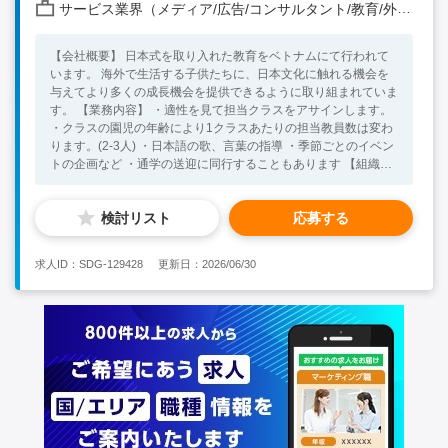
サービス業界（メディア/広告/コンサルタント/教育/外食/飲食/美容/娯楽/士業 他）
【会社概要】 日本式を取り入れた教育をベトナムにて行われて
います。 海外で生活する子供たちに、日本文化に触れる機会を
与えてより多くの成長機会を提供できるように取り組まれていま
す。 【業務内容】 ・適性を見て担当クラスをアサインします。
・クラスの園児の年齢により1クラスあたりの担当教員数は変わ
ります。(2-3人) ・日本語の歌、言葉の指導 ・季節ごとのイベン
トの企画など ・通学の送迎に同行することもあります 【組織構
成】 約12名（うち日本人4名） 【必須スキル】 ・学歴：四年生
大学の卒業資格 (労働許可書申請の為) ・資格：日本の保育士資
検討リスト
応募する
格 (要証明書の確認) ・経験：日本での保育士経験3年以上 ・語
学：不問 ＊生活に必要な英語などの語学力があれば歓迎 【歓
迎スキル】 ・ベトナム語もしくは英語力 ・海外での幼稚園勤務
求人ID：SDG-129428
更新日：2026/06/30
経験（経験がある方は給与の相談可能です） ・長期勤務可能な
方