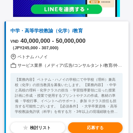
中学・高等学校教諭（化学）/教育
40,000,000 - 50,000,000
VND
（JPY245,000 - 307,000)
ベトナム ハノイ
サービス業界（メディア/広告/コンサルタント/教育/外食/飲食/美容/娯楽/士業 他）
【業務内容】 ベトナム・ハノイの学校にて中学校（理科）兼高
校（化学）の担当教員を募集いたします。 【業務内容】 ・中学
と高校の理科・化学クラスの担当 ・学習指導要領に沿った授業
計画に作成 ・授業で使用するプリントやテスの作成、教材の準
備 ・学校行事、イベントへのサポート、参加 ※クラス担任も担
当する可能性ございます。 【必須条件】 ・大学卒業資格 ・高等
学校教諭免許状（科学）を有する方 ・3年以上の現場経験を持つ
方 【尚良条件】 ・PCを扱う業務に抵抗がない方 ・できるだけ
早くベトナムで勤務できる方 【入社日希望日】 2026年8月
検討リスト
応募する