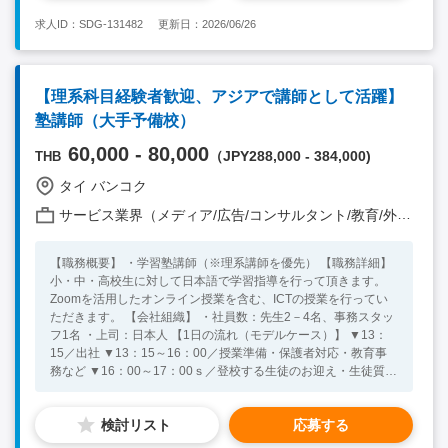
求人ID：SDG-131482
更新日：2026/06/26
【理系科目経験者歓迎、アジアで講師として活躍】
塾講師（大手予備校）
60,000 - 80,000
（JPY288,000 - 384,000)
THB
タイ バンコク
サービス業界（メディア/広告/コンサルタント/教育/外食/飲食/美容/娯楽/士業 他）
【職務概要】 ・学習塾講師（※理系講師を優先） 【職務詳細】
小・中・高校生に対して日本語で学習指導を行って頂きます。
Zoomを活用したオンライン授業を含む、ICTの授業を行ってい
ただきます。 【会社組織】 ・社員数：先生2－4名、事務スタッ
フ1名 ・上司：日本人 【1日の流れ（モデルケース）】 ▼13：
15／出社 ▼13：15～16：00／授業準備・保護者対応・教育事
務など ▼16：00～17：00ｓ／登校する生徒のお迎え・生徒質問
対応など ▼17：00～22：00／授業（50分2コマ、70分2コマ）
▼22：00／終業、帰宅 【語学】 ・語学：日常会話レベル以上の
検討リスト
応募する
英語力 【必須要件】 ・ 学士号以上の学位 ※授業は日本語で実
施されるため、語学スキルは不問 ・ 学習塾講師、または学校な