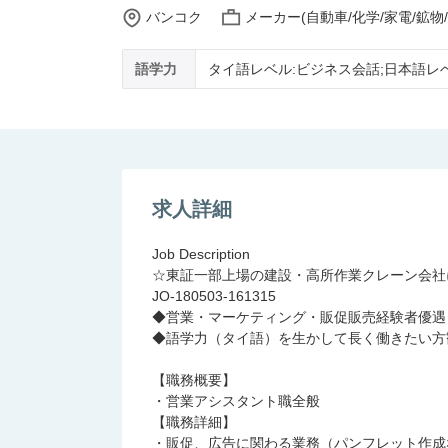
バンコク
メーカー(自動車/化学/家電/鉱物
語学力
タイ語レベル:ビジネス会話;日本語レベ
求人詳細
Job Description
☆東証一部上場の建設・高所作業クレーン会社
JO-180503-161315
◆営業・マーケティング・販促販売経験者優遇
◆語学力（タイ語）を生かして長く働きたい方
【職務概要】
・営業アシスタント職全般
【職務詳細】
・販促、広告に関わる業務（パンフレット作成