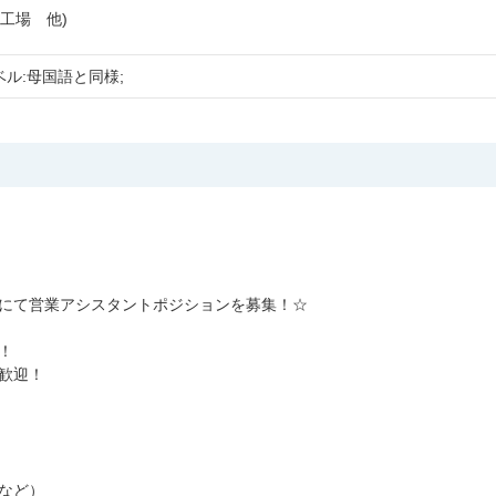
/工場 他)
ル:母国語と同様;
にて営業アシスタントポジションを募集！☆
！
歓迎！
など）