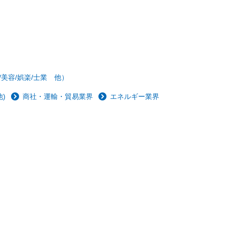
/美容/娯楽/士業 他）
)
商社・運輸・貿易業界
エネルギー業界