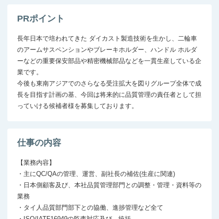
PRポイント
長年日本で培われてきた ダイカスト製造技術を生かし、二輪車
のアームサスペンションやブレーキホルダー、ハンドル ホルダ
ーなどの重要保安部品や精密機械部品などを一貫生産している企
業です。

今後も東南アジアでのさらなる受注拡大を図りグループ全体で成
長を目指す計画の基、今回は将来的に品質管理の責任者として担
っていける候補者様を募集しております。
仕事の内容
【業務内容】

・主にQC/QAの管理、運営、副社長の補佐(生産に関連)

・日本側顧客及び、本社品質管理部門との調整・管理・資料等の
業務

・タイ人品質部門部下との協働、進捗管理など全て

・ISO/IATF16949の監査対応及び、統括
