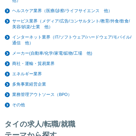
他）
ヘルスケア業界（医療/診察/ライフサイエンス 他）
サービス業界（メディア/広告/コンサルタント/教育/外食/飲食/
美容/娯楽/士業 他）
インターネット業界（IT/ソフトウェア/ハードウェア/モバイル/
通信 他）
メーカー(自動車/化学/家電/鉱物/工場 他)
商社・運輸・貿易業界
エネルギー業界
多角事業経営企業
業務管理アウトソース（BPO）
その他
タイの求人/転職/就職
テーマから探す