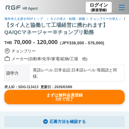
ログイン
(新規登録)
海外求人を探すRGFトップ
タイの求人・転職・就職
チョンブリーの求人
【タ
【タイ人と協働して工場経営に携われます】
QA/QCマネージャー※チョンブリ勤務
70,000 - 120,000
THB
（JPY336,000 - 576,000)
チョンブリー
メーカー(自動車/化学/家電/鉱物/工場 他)
英語レベル:日常会話;日本語レベル:母国語と同
語学力
様;
求人ID：SDG-113413
更新日：2026/03/06
まずは無料会員登録
3分で完了
応募方法を確認する