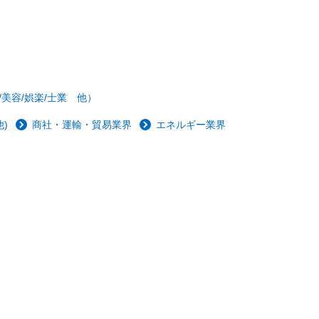
/美容/娯楽/士業 他）
)
商社・運輸・貿易業界
エネルギー業界