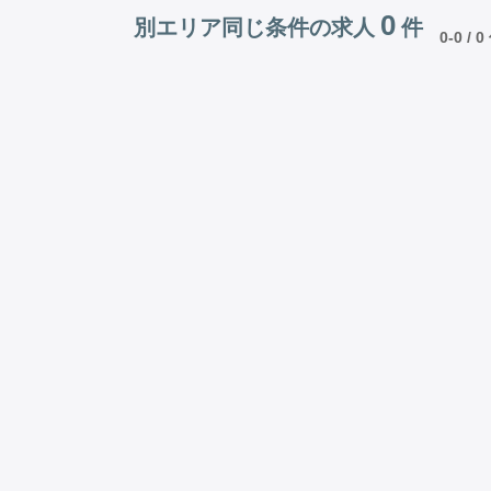
0
別エリア同じ条件の求人
件
0-0 / 0