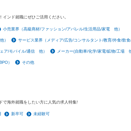
！インド就職にぜひご活用ください。
小売業界（高級商材/ファッション/アパレル/生活用品/家電 他）
 他）
サービス業界（メディア/広告/コンサルタント/教育/外食/飲食
ェア/モバイル/通信 他）
メーカー(自動車/化学/家電/鉱物/工場 他
BPO）
その他
ドで海外就職をしたい方に人気の求人特集!
用
新卒可
未経験可