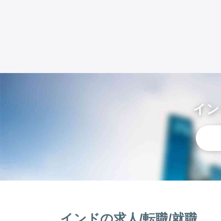
イン
インドの求人/転職/就職