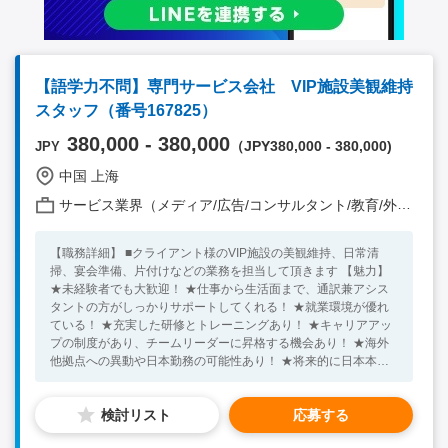
【語学力不問】専門サービス会社 VIP施設美観維持
スタッフ（番号167825）
380,000 - 380,000
（JPY380,000 - 380,000)
JPY
中国 上海
サービス業界（メディア/広告/コンサルタント/教育/外食/飲食/美容/娯楽/士業 他）
【職務詳細】 ■クライアント様のVIP施設の美観維持、日常清
掃、宴会準備、片付けなどの業務を担当して頂きます 【魅力】
★未経験者でも大歓迎！ ★仕事から生活面まで、通訳兼アシス
タントの方がしっかりサポートしてくれる！ ★就業環境が優れ
ている！ ★充実した研修とトレーニングあり！ ★キャリアアッ
プの制度があり、チームリーダーに昇格する機会あり！ ★海外
他拠点への異動や日本勤務の可能性あり！ ★将来的に日本本社
に戻って営業職や企画職などのポジションに転勤することも可
能！ ★住居提供など、福利厚生が充実している！ 【必須条件】
検討リスト
応募する
■中国就労ビザ基準を満たした方 【求める人物像】 ■清潔感あり
■清掃のお仕事でもやる気がある方 ★20代～40代の方が活躍