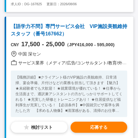
中！ ※キーワード：中国日系企業就職 中国勤務 中国就職支
求人ID：DG-167825
更新日：2026/08/06
援 無料斡旋サービス 清掃 掃除
【語学力不問】専門サービス会社 VIP施設美観維持
スタッフ（番号167662）
17,500 - 25,000
（JPY416,000 - 595,000)
CNY
中国 深セン
サービス業界（メディア/広告/コンサルタント/教育/外食/飲食/美容/娯楽/士業 他）
【職務詳細】 ■クライアント様のVIP施設の美観維持、日常清
掃、宴会準備、片付けなどの業務を担当して頂きます 【魅力】
★未経験者でも大歓迎！ ★就業環境が優れている！ ★仕事から
生活面まで、通訳兼アシスタントの方がしっかりサポートしてく
れる！ ★充実した研修とトレーニングあり！ ★住居提供など福
利厚生が充実している！ 【必須条件】 ■中国就労ビザ基準を満
たした方 【求める人物像】 ■清潔感がある、清掃のお仕事で
もやる気がある方 ★20代～40代の方が活躍中！ ※キーワード：
中国日系企業就職 中国勤務 中国就職支援 無料斡旋サービ
検討リスト
応募する
ス 清掃 片付け 掃除