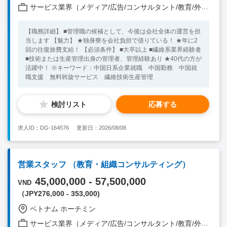
サービス業界（メディア/広告/コンサルタント/教育/外食/飲食/美容/娯楽/士業 他）
【職務詳細】 ■管理職の候補として、今後は会社全体の運営を担
当します 【魅力】 ★独身寮を会社負担で借りている！ ★年に2
回の往復旅費支給！ 【必須条件】 ■大卒以上 ■繊維系業界経験者
■技術または生産管理出身の管理者、管理経験あり ★40代の方が
活躍中！ ※キーワード：中国日系企業就職 中国勤務 中国就
職支援 無料斡旋サービス 繊維技術生産管理
検討リスト
応募する
求人ID：DG-164576
更新日：2026/08/08
営業スタッフ （教育・組織コンサルティング）
45,000,000 - 57,500,000
VND
（JPY276,000 - 353,000)
ベトナム ホーチミン
サービス業界（メディア/広告/コンサルタント/教育/外食/飲食/美容/娯楽/士業 他）