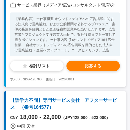
サービス業界（メディア/広告/コンサルタント/教育/外食/飲食/美容/娯楽/士業 他）
【業務内容】 ー仕事概要 オウンドメディアへの広告掲載に関す
る法人向け営業活動、および公的機関が公募するプロジェクト案
件の受注を目的とした企画提案型営業を担当いただきます。広告
営業とプロジェクト受注営業の両軸で、案件獲得までを一貫して
担うポジションです。 ー仕事内容 (1)オウンドメディア向け広告
営業 ・自社オウンドメディアへの広告掲載を目的とした法人向
け営業活動 ・企業へのアプローチ、ニーズヒアリング、広告企
画の提案 ・掲載条件・内容の調整および社内関連部署との連携
・見積書・提案資料など営業関連書類の作成 ・上司から指示さ
検討リスト
応募する
れたその他アサインされた業務 (2) プロジェクト受注を目的とし
た企画提案営業 ・公的機関や関連団体が公募するプロジェクト
案件の情報収集 ・公募要項・仕様書の読み取りおよび要件整理
求人ID：SDG-126760
更新日：2026/08/11
・プロジェクト受注に向けた企画書・提案書の作成 ・公的機
関・関係者へのプレゼンテーション対応 ・プロジェクト受注ま
での営業活動全般（受注獲得がゴール） ・上司から指示された
その他アサインされた業務 【組織】 全体58名：日本語ネイティ
【語学力不問】専門サービス会社 アフターサービ
ブ10名、タイ語ネイティブ50名（内日本語人材半数以上） ※上
ス （番号164577）
下関係があまりないフラットな組織で、全員が同僚・プロジェク
トメンバーとして助け合う会社です。 ※日本語ネイティブメン
18,000 - 22,000
（JPY428,000 - 523,000)
CNY
バーのレポートラインは、もれなくCEOかCFOに報告する形に
なります。 【必須要件】 ・法人営業経験が5年以上（無形が望
中国 天津
ましいが有形でも経験次第で検討可能） ・基本的なITツール