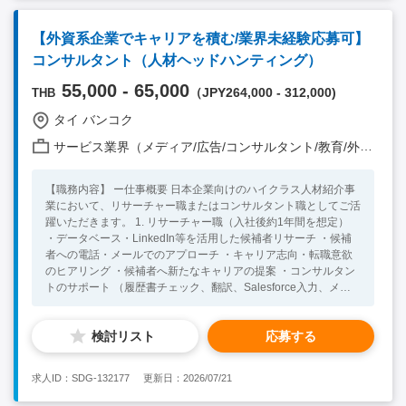
する方 ・英語での議論、交渉が可能なコミュニケーション能力
【歓迎要件】 ・海外での勤務経験 ・東南アジアの人のマネジメ
【外資系企業でキャリアを積む/業界未経験応募可】
ント経験
コンサルタント（人材ヘッドハンティング）
55,000 - 65,000
（JPY264,000 - 312,000)
THB
タイ バンコク
サービス業界（メディア/広告/コンサルタント/教育/外食/飲食/美容/娯楽/士業 他）
【職務内容】 ー仕事概要 日本企業向けのハイクラス人材紹介事
業において、リサーチャー職またはコンサルタント職としてご活
躍いただきます。 1. リサーチャー職（入社後約1年間を想定）
・データベース・LinkedIn等を活用した候補者リサーチ ・候補
者への電話・メールでのアプローチ ・キャリア志向・転職意欲
のヒアリング ・候補者へ新たなキャリアの提案 ・コンサルタン
トのサポート （履歴書チェック、翻訳、Salesforce入力、メー
ル対応等） ・SNS等を活用した候補者ブランディング・認知拡
大 ・チーム目標達成に向けた活動 2. コンサルタント職（1年目
検討リスト
応募する
後半～2年目以降） ・クライアント企業への採用ニーズヒアリン
グ ・求人要件の整理・定義 ・リサーチャーとの連携による候補
者探索 ・候補者とのキャリア面談 ・企業・候補者双方への情報
求人ID：SDG-132177
更新日：2026/07/21
提供 ・面接調整・条件交渉・入社までのフォロー ・クライアン
ト企業との新規・既存営業活動 【組織】 ・バンコクオフィス：