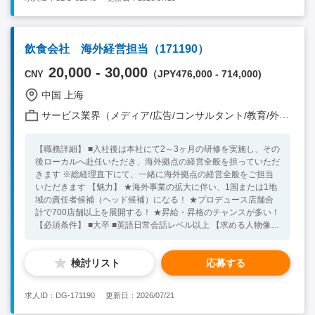
へ求職者情報をシェア、求職者の希望やスキルに適した求人をサ
ーチし提案 ・登録があった求職者の流入対応、スクリーニング
タイで就業を希望している日本人求職者を中心に、毎月35名前
後の方とキャリア面談を行っていただきます。 求職者の転職活
飲食会社 海外経営担当（171190）
動における軸を抑え、強みを言語化し代弁することで、企業と求
職者のマッチングを創出します。 また、求職者からは業界や職
20,000 - 30,000
（JPY476,000 - 714,000)
CNY
種に対しての質問なども多いため、キャリアアドバイザー自身が
求人を一番理解していることはもちろんですが、幅広い業界や職
中国 上海
種、そしてタイ市場の知識も必要となります。 ※社内でのリク
サービス業界（メディア/広告/コンサルタント/教育/外食/飲食/美容/娯楽/士業 他）
ルーティングアドバイザーとの連携等は日本語で実施します。
【必須スキル】 ・営業経験や接客業務など、顧客と密にコミュ
ニケーションをした経験（業界不問） ・目標達成意欲の高い方
【職務詳細】 ■入社後は本社にて2～3ヶ月の研修を実施し、その
・異文化の中に適応できる柔軟性を持った方 ・日常会話レベル
後ローカルへ赴任いただき、海外拠点の経営全般を担っていただ
の英語力 ※社内公用語は英語となります。 【求める人物像】 目
きます ※総経理直下にて、一緒に海外拠点の経営全般をご担当
標達成に向けてやりきった経験のある方 マルチタスクの遂行が
いただきます 【魅力】 ★海外事業の拡大に伴い、1国または1地
得意な方 協調性をもって仕事を進められる方
域の責任者候補（ヘッド候補）になる！ ★プロデュース店舗合
計で700店舗以上を展開する！ ★昇給・昇格のチャンスが多い！
【必須条件】 ■大卒 ■英語日常会話レベル以上 【求める人物像】
■高いバイタリティをお持ちの方 ■主体的に課題を捉え、推進で
きる方 ■周囲を巻き込みながら物事を進められる方 ■飲食、特に
検討リスト
応募する
ラーメンがお好きな方 【尚可歓迎条件】 ■中国語できる方 ■飲食
業（外食・店舗ビジネス）に関する経験あり ■幅広いビジネス経
験あり ★20代～30代の方が活躍中！ ※キーワード：中国日系企
求人ID：DG-171190
更新日：2026/07/21
業就職 中国勤務 無料斡旋サービス