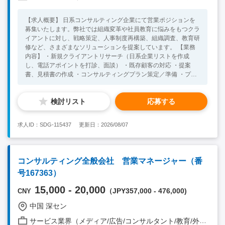
【求人概要】 日系コンサルティング企業にて営業ポジションを
募集いたします。弊社では組織変革や社員教育に悩みをもつクラ
イアントに対し、戦略策定、人事制度再構築、組織調査、教育研
修など、さまざまなソリューションを提案しています。 【業務
内容】 ・新規クライアントリサーチ（日系企業リストを作成
し、電話アポイントを打診、面談） ・既存顧客の対応 ・提案
書、見積書の作成 ・コンサルティングプラン策定／準備 ・プロ
グラム実施 /報告書作成 【必須条件】 ・四年制大学卒業 ・3 年
以上の法人営業経験 ・語学：不問 【人柄】 ・論理的思考がで
検討リスト
応募する
き、積極性や行動力のある方 ・困難な状況でも楽しんで取り組
める方 【歓迎条件】 ・組織、教育コンサルティングでのご経験
・海外（特にベトナム）での勤務経験がある方 ・ガバナンス体
求人ID：SDG-115437
更新日：2026/08/07
制の構築経験 ・拠点管理のご経験 【面接】 ３回程度
コンサルティング全般会社 営業マネージャー（番
号167363）
15,000 - 20,000
（JPY357,000 - 476,000)
CNY
中国 深セン
サービス業界（メディア/広告/コンサルタント/教育/外食/飲食/美容/娯楽/士業 他）