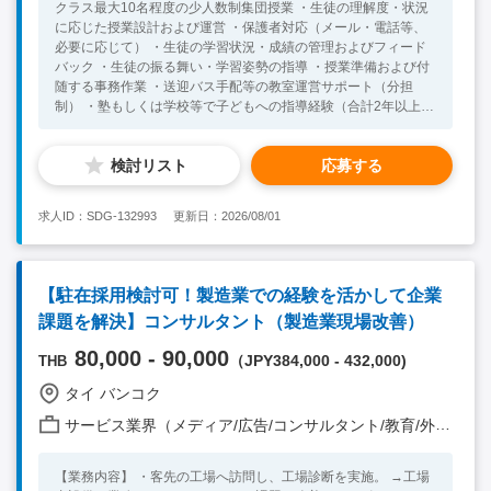
クラス最大10名程度の少人数制集団授業 ・生徒の理解度・状況
に応じた授業設計および運営 ・保護者対応（メール・電話等、
必要に応じて） ・生徒の学習状況・成績の管理およびフィード
バック ・生徒の振る舞い・学習姿勢の指導 ・授業準備および付
随する事務作業 ・送迎バス手配等の教室運営サポート（分担
制） ・塾もしくは学校等で子どもへの指導経験（合計2年以上）
・講義形式の指導経験 ・社会人経験2年以上 【歓迎スキル】 ・
低学年向けの指導経験 ・英語はまたはタイ語日常会話レベル
検討リスト
応募する
（日常生活に使用） ・海外居住経験をお持ちの方（留学やワー
ホリ、就職等） ※自国以外の方との交流経験をお持ちの方 ・
タイ現地にて面接可能な方 【求める人物像】 ・教育に対する熱
求人ID：SDG-132993
更新日：2026/08/01
意をお持ちの方 ・会社理念に共感をいただける方
【駐在採用検討可！製造業での経験を活かして企業
課題を解決】コンサルタント（製造業現場改善）
80,000 - 90,000
（JPY384,000 - 432,000)
THB
タイ バンコク
サービス業界（メディア/広告/コンサルタント/教育/外食/飲食/美容/娯楽/士業 他）
【業務内容】 ・客先の工場へ訪問し、工場診断を実施。 →工場