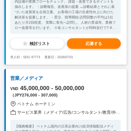
内設備や業務フローをチェック。 課題・改善できるポイントを
抽出します。 ・診断報告、改善策の提案 →診断結果とそれに基
づいた改善策を企画立案。 お客様の工場の生産性向上に向けた
解決策を提案します。 ・受注、指導開始 訪問回数の平均は1社
あたり月2回程度。 実際に客先へ訪問し、人材の育成等、業務フ
ロー改善等を行います。 ※各コンサルタントが同時並行で7-8社
の案件を担当します。（各案件の期間は1-2年間） ※客先訪問時
はお客様の車に同乗、または運転手付き社用車使用 ※タイ国内
検討リスト
応募する
だけでなく、東南アジア各国への出張もあります。 【組織】 全
体：8名 【その他】 ・通訳が社内におります ・定年は65歳です
【必須スキル】 ・5年以上の製造現場でのご経験、または経営・
求人ID：SDG-97773
更新日：2026/07/31
製造に関するコンサルティングの経験 ・常に新しい知識を吸収
し、成長したい方 ・製造現場における改善経験 【歓迎スキル】
・工場長・改善活動等のプロジェクトリーダー経験 ・海外工場
の管理者経験 ・海外勤務に挑戦してみたい方
営業／メディア
45,000,000 - 50,000,000
VND
（JPY276,000 - 307,000)
ベトナム ホーチミン
サービス業界（メディア/広告/コンサルタント/教育/外食/飲食/美容/娯楽/士業 他）
【職務概要】 ベトナム国内の日系企業向け経済情報配信メディ