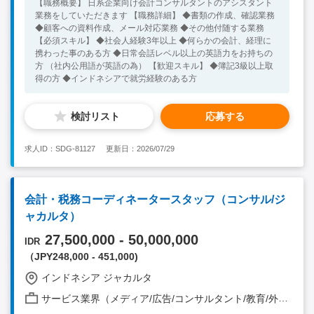
【職務概要】 日系企業向け会計コンサルタントのアシスタント
業務をしていただきます 【職務詳細】 ◆書類の作成、確認業務
◆顧客への資料作成、メール対応業務 ◆その他付随する業務
【必須スキル】 ◆社会人経験3年以上 ◆何らかの会計、経理に
携わった事のある方 ◆日常会話レベル以上の英語力をお持ちの
方 （社内公用語が英語の為） 【歓迎スキル】 ◆簿記3級以上取
得の方 ◆インドネシアで就労経験のある方
検討リスト
応募する
求人ID：SDG-81127
更新日：2026/07/29
会計・税務コーディネータースタッフ（コンサル/ジ
ャカルタ）
27,500,000 - 50,000,000
IDR
（JPY248,000 - 451,000)
インドネシア ジャカルタ
サービス業界（メディア/広告/コンサルタント/教育/外食/飲食/美容/娯楽/士業 他）