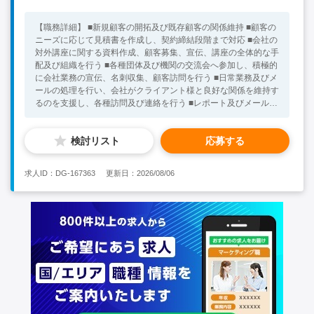
【職務詳細】 ■新規顧客の開拓及び既存顧客の関係維持 ■顧客の
ニーズに応じて見積書を作成し、契約締結段階まで対応 ■会社の
対外講座に関する資料作成、顧客募集、宣伝、講座の全体的な手
配及び組織を行う ■各種団体及び機関の交流会へ参加し、積極的
に会社業務の宣伝、名刺収集、顧客訪問を行う ■日常業務及びメ
ールの処理を行い、会社がクライアント様と良好な関係を維持す
るのを支援し、各種訪問及び連絡を行う ■レポート及びメール等
の内容確認 【魅力】 ★経験豊富な専門家団体による、情報収集
力とコンサルティング力あり！ ★第三者の視野での的確な診断
検討リスト
応募する
と提案できる！ ★ローカル政府との強力なコネクションによる
トラブル解決できる！ ★社歴10年以上の従業員がほとんどで、
安定性が高い！ ★実績No1の豊富な事例情報を保有、業績が好
求人ID：DG-167363
更新日：2026/08/06
調！ ★オフィスの立地が良く、通勤が便利！ 【必須条件】 ■大
卒 ■中国語一般会話レベル ■営業経験あり 【求める人物像】 ■穏
やかな方 ■社交的な方 ■資料整理などの業務も細かくできる方
★30代～40代の方が活躍中！ ※キーワード：中国日系企業就
職 中国勤務 中国就職支援 無料斡旋サービス 営業コンサル
ティング