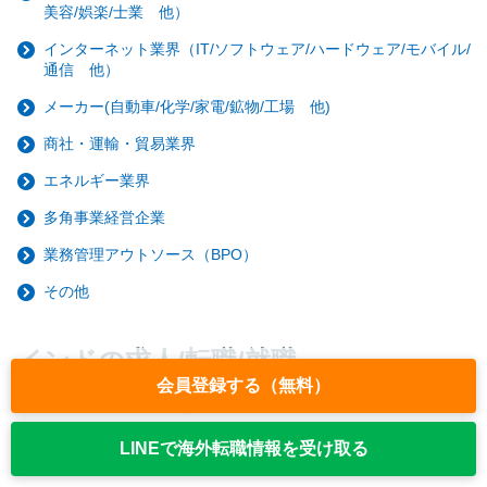
美容/娯楽/士業 他）
インターネット業界（IT/ソフトウェア/ハードウェア/モバイル/
通信 他）
メーカー(自動車/化学/家電/鉱物/工場 他)
商社・運輸・貿易業界
エネルギー業界
多角事業経営企業
業務管理アウトソース（BPO）
その他
インドの求人/転職/就職
会員登録する（無料）
テーマから探す
駐在、語学不問、シニアや新卒未経験可など、インドで海外就職
LINEで海外転職情報を受け取る
をしたい方に人気の求人特集!