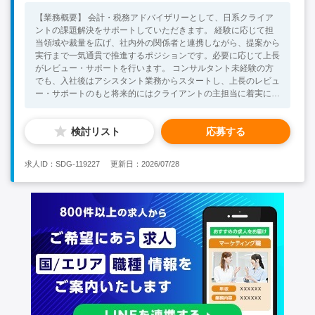
【業務概要】 会計・税務アドバイザリーとして、日系クライア
ントの課題解決をサポートしていただきます。 経験に応じて担
当領域や裁量を広げ、社内外の関係者と連携しながら、提案から
実行まで一気通貫で推進するポジションです。必要に応じて上長
がレビュー・サポートを行います。 コンサルタント未経験の方
でも、入社後はアシスタント業務からスタートし、上長のレビュ
ー・サポートのもと将来的にはクライアントの主担当に着実に成
長できる環境です。 【業務詳細】 ◆日系クライアント各社から
の会計・税務に関する問い合わせ対応 ◆社内実務部門（会計・
検討リスト
応募する
税務部門）との調整・プロジェクト推進 ◆クライアント向けレ
ポーティング ※案件はチームで進めますが、担当領域について
は主体的に進めていただくことが可能です。 【必須スキル】 ◆
求人ID：SDG-119227
更新日：2026/07/28
日系企業での実務経験（職種不問） ◆インドネシアの会計・税
務を学びたいという強い意欲をお持ちの方 ◆英語、またはイン
ドネシア語でのコミュニケーションが可能な方（目安：日常会話
レベル以上） 【歓迎スキル】 ◆企業における経理実務の経験 ◆
会計事務所・税理士法人での勤務経験 ◆日商簿記、公認会計
士、税理士などの資格保有者