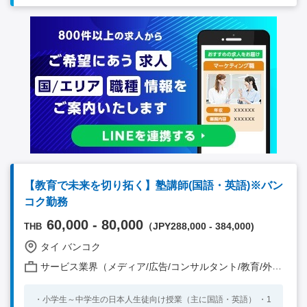
（全体25%） →顧客から依頼された会社／駐在員事務所設立、
登記変更、Visa/WPなどのスケジュール作成、顧客への説明、弊
社コンサル担当チームへ展開して業務を実施するコーディネート
業務を実施する。 ４．その他社内のアドミン業務（全体10%）
→弊社社内のアドミ業務を実施する。特に決まった業務がある訳
ではないがMDからの指示を受けて実施する ※主な実務はタイ人
コンサルタントが行い、そのチェックをしていただく形になりま
す。 【配属先】 ・全体43名 日本人4名 他タイ人スタッフ
【レポートライン】 ・日本人MD 【求められる人物像】 ・対人
コミュニケーション能力の高い方 ・海外での勤務経験、または
海外環境への適応力をお持ちの方 ・安定した勤怠で、責任感を
持って業務に取り組める方 【必須要件】 ・大学卒業または専門
学校卒業（会計・商業系） ・3年以上の経理またはバックオフィ
ス経験および会計・税務知識（最低でも簿記2級程度） ・英語日
常会話レベル以上（業務上必要なコミュニケーションは通訳の方
【教育で未来を切り拓く】塾講師(国語・英語)※バン
がいらっしゃいますが、メールなどのやり取りは英語です） ・
コク勤務
複雑な計算能力、高いExcel能力 ・スケジュール管理能力、理論
的かつ明瞭なメール作成 【歓迎要件】 ・タイの個人所得税や社
60,000 - 80,000
（JPY288,000 - 384,000)
THB
会保険等の知識 ・すぐに勤務いただける方 ・タイ語日常会話レ
ベル以上 ・簿記3級以上の資格保有者または同等の知識、スキル
タイ バンコク
がある方
サービス業界（メディア/広告/コンサルタント/教育/外食/飲食/美容/娯楽/士業 他）
・小学生～中学生の日本人生徒向け授業（主に国語・英語） ・1