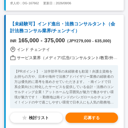
求人ID：DG-167662
更新日：2026/08/06
【未経験可】インド進出・法務コンサルタント（会
計法務コンサル業界/チェンナイ）
165,000 - 375,000
（JPY279,000 - 635,000)
INR
インド チェンナイ
サービス業界（メディア/広告/コンサルタント/教育/外食/飲食/美容/娯楽/士業 他）
【PRポイント】 ・法学部卒等の未経験者も歓迎！弁護士資格を
お持ちの方や、日本や海外で法務アドバイザリー業務の経験者の
方は優先的に選考を進めさせていただきます。 ・南インドで日
系企業向けに特化したサービスを提供している会計・法務のコン
サルティング企業！アットホームな雰囲気が魅力で働きやすい環
境が魅力です！ ・勤務地は南インドのバンガロールかチェンナ
イ！インドの中で過ごしやすい環境で日本人にも人気の勤務地で
す！ <Number of employees : Total: 20 Local: 15 Japanese: 5 >
<Report Line: 日本人 Managing Directo > <Team Member: 3
検討リスト
応募する
persons> <Number of Subordinates: 0 persons > <Position
Objective/Expectation > グローバルジャパンは南インドに特化し
た日系のコンサルティングファームです。進出時のサポート・マ