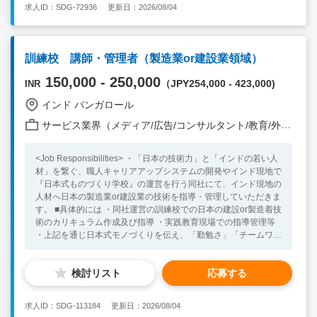
求人ID：SDG-72936
更新日：2026/08/04
ーケット調査から、進出後の会計・税務のアドバイザリー業務
や、法務・コンプライアンスのアドバイザリー業務など幅広いサ
ービスを主に南インドの日系企業向けに提供し ております。会
計・税務や法務等、それぞれの領域のスペシャリストのスタッフ
訓練校 講師・管理者（製造業or建設業領域）
が専門を活かして、日系企業向けに質の高いサービスを提供して
おります。 <Job Responsibilities> ・ローカル弁護士と連携し
150,000 - 250,000
（JPY254,000 - 423,000)
INR
て、顧客のニーズを踏まえたインドへの進出から拠点設立までの
コンサルティング、進出後の企業法務を中心としたインド国内関
インド バンガロール
連法規に基づく各種法務アドバイザリー業務。 ・日系企業のグ
サービス業界（メディア/広告/コンサルタント/教育/外食/飲食/美容/娯楽/士業 他）
ローバル化・デジタル化が加速する中で、企業の成⾧を支援する
ための法務サービスの企画・開発・立ち上げ。 ・法務関連の論
考執筆・ウェビナー登壇:インドの法務関連の最新トピックスや
<Job Responsibilities> ・「日本の技術力」と「インドの若い人
重要な法改正・日系企業に影響を与え得る重要な法律を実務的見
材」を繋ぐ、職人キャリアアップシステムの開発やインド現地で
地から記事を執筆したり、ウェビナーに登壇をして情報発信をす
『日本式ものづくり学校』の運営を行う同社にて、インド現地の
ることで、当地インドに進出する日系企業を法律の観点からサポ
人材へ日本の製造業or建設業の技術を指導・管理していただきま
ートします。 <Necessary Skill / Experience > ・社会人としての
す。 ■具体的には ・同社運営の訓練校での日本の建設or製造着技
就業経験3年以上 ・ビジネスレベル以上の英語力（外部と英語で
術のカリキュラム作成及び指導 ・実践教育現場での指導管理等
の折衝が出来るレベル） ・能動的なマインドをお持ちの方 ・仕
・上記を通じ日本式モノづくりを伝え、「勤勉さ」「チームワー
事に対して責任感を持って取り組める方 ・法律事務所での就業
ク」等の内面についても指導。 <Necessary Skill / Experience >
経験、法学部出身者 <Preferable Skill / Experience> ・弁護士資
・製造業or建設業において、何かしらのマネジメント経験をお持
格保持者 ・インドへの渡航経験者 ・個人情報保護や知的財産
検討リスト
応募する
ちの方（管理職レベルだと尚歓迎） ・同社の事業、ミッション
権、情報セキュリティー関連業務経験者
に共感できる方 ・グローバル志向をお持ちの方 <Preferable Skill
/ Experience> ・インドまたはその他海外での就業経験をお持ち
求人ID：SDG-113184
更新日：2026/08/04
の方 ・ビジネスレベルの英語力をお持ちの方