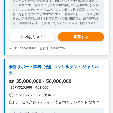
アの営業を担当いただきます。東南アジアを中心に拠点展開して
いる企業です。 将来的には本社採用の切り替えも検討できるポ
ジションのため、ベトナムだけでなく様々な国で活躍してみたい
思いをお持ちの方におすすめです！ 【職務詳細】 ・日系向け情
報誌の定期購読に関する提案営業 ・新規開拓活動、既存顧客対
応 ・契約関連管理 ・その他上司からの指示事項 【必須スキル】
・大学卒業以上 ・社内コミュニケーションレベルの英語力 ・社
会人経験2年以上、業界不問（ビザ取得のため） ☆営業未経験で
検討リスト
応募する
も活躍している方が多い環境です！ 少しでも興味があればご応
募ください。 【歓迎スキル】 ・東南アジア経済に関心
のある方
求人ID：SDG-125288
更新日：2026/07/30
会計サポート業務（会計コンサルタント/ジャカル
タ）
35,000,000 - 50,000,000
IDR
（JPY315,000 - 451,000)
インドネシア ジャカルタ
サービス業界（メディア/広告/コンサルタント/教育/外食/飲食/美容/娯楽/士業 他）