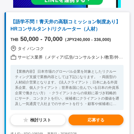
【語学不問！青天井の高額コミッション制度あり】
HRコンサルタント/リクルーター（人材）
50,000 - 70,000
（JPY240,000 - 336,000)
THB
タイ バンコク
サービス業界（メディア/広告/コンサルタント/教育/外食/飲食/美容/娯楽/士業 他）
【業務内容】 日本市場のグローバル企業を対象としたリクルー
ティング支援で業務内容としては下記になります。 ・両面型の
人材紹介営業となります。 (法人クライアント；日本にある外資
系企業、個人クライアント；世界各国に住んでいる日本の外資系
企業で働きたい方） ・クライアントからの依頼に基づき戦略的
にサーチ、コンタクトを行い、候補者にクライアントの価値を遡
及し一気通貫で入社までのサポートを行う ・顧客や候補者に寄
り添い採用のためのコンサルティングやキャリアコンサルティン
グの実施 【組織】 全体：14名（うち日本人13名） レポートラ
検討リスト
応募する
イン：日本人 【求めている人物像】 高い目標達成意欲のある方
【必須条件】 下記2つのいずれかは、VISA取得条件で必須 ・大
学卒業学部と就業内容が一致している場合、就業経験2年以上 ・
求人ID：SDG-109249
更新日：2026/07/28