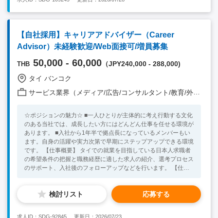
接客、営業経験が5年以上 ※合算年数で問題ございません。 ・
語学：不問 ※社内システムや契約書は英語になります。 ・自身
の成長に価値を感じられる方 ・チームで何かを達成することが
好きな方 【歓迎条件】 ・高い目標達成意欲のある方
【自社採用】キャリアアドバイザー（Career
Advisor）未経験歓迎/Web面接可/増員募集
50,000 - 60,000
（JPY240,000 - 288,000)
THB
タイ バンコク
サービス業界（メディア/広告/コンサルタント/教育/外食/飲食/美容/娯楽/士業 他）
☆ポジションの魅力☆ ■一人ひとりが主体的に考え行動する文化
のある当社では、成長したい方にはどんどん仕事を任せる環境が
あります。 ■入社から1年半で拠点長になっているメンバーもい
ます。自身の活躍や実力次第で早期にステップアップできる環境
です。 【仕事概要】 タイでの就業を目指している日本人求職者
の希望条件の把握と職務経歴に適した求人の紹介、選考プロセス
のサポート、入社後のフォローアップなどを行います。 【仕事
内容】 ・タイで就業を考えている日本人求職者の対応（キャリ
ア面談、求人紹介、レジュメ・推薦文の作成、面接対策、面接調
検討リスト
応募する
整、面接後フォロー、条件交渉、入社後の定期フォローなど）
・求人票にマッチした求職者を様々な媒体からサーチしスカウト
メールを送る ・企業側を担当しているRecruiting Advisor(RA）
求人ID：SDG-92845
更新日：2026/07/23