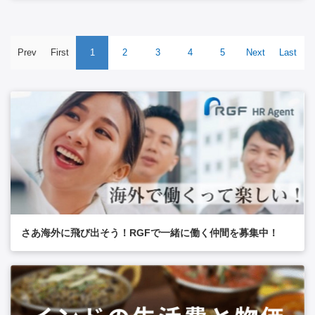
約30名 ・多様な国籍バックグラウンド：日本50％、欧米（アメ
リカ、イギリス、ノルウェー）23％、タイ27% ・男女比率：男
46％ 女54％ ・安定した組織：従業員の平均勤続年数7年（創業
14年の会社で、大半が長く活躍） ・中長期に育てていく環境：
Prev
First
1
2
3
4
5
Next
Last
直近3年の平均離職率8％（業界平均の半分以下） 【配属予定チ
ーム】 ・チーム：日本人3名（パートナー1名、アソシエイトコ
ンサルタント1名、リサーチャー1名） ・平均年齢30歳のフラッ
トかつオープンなチーム ・レポートライン：パートナー 【求め
る人物像】 スキル以上に以下のようなマインドセット・人物面
を重視しています。 ・自信・自己肯定感がある方 ・素直でオー
プンマインドな方 ・野心・競争心を持ち、自ら成長したい方 ・
新しいことを前向きに吸収できる方 【その他】 お客様が日本の
企業様と候補者様のため、営業日・祝日は日本のカレンダーに準
拠します 【必須スキル】 ・以下のAもしくはBのいずれかに合致
する方（ワークパーミット要件） A：2年以上のビジネス関連実
務経験のある方+四年制大学のビジネス関連学部（商学部や経済
学部など）を卒業されている方 B：5年以上の就業経験+四年制
大学を卒業されている方 ・目標達成やコミッション獲得への熱
さあ海外に飛び出そう！RGFで一緒に働く仲間を募集中！
意がある方 ・礼儀正しい日本語による電話対応（ハイクラス人
材との会話のため） ・日本の文化およびビジネス慣習を深く理
解していること ・外資系の風土に寛容な方 【歓迎スキル】 ・英
語準ビジネスレベル（社内コミュニケーション/TOEIC 750点程
度） ・海外留学経験 ・外資系企業での勤務経験 ・AIの活用経験