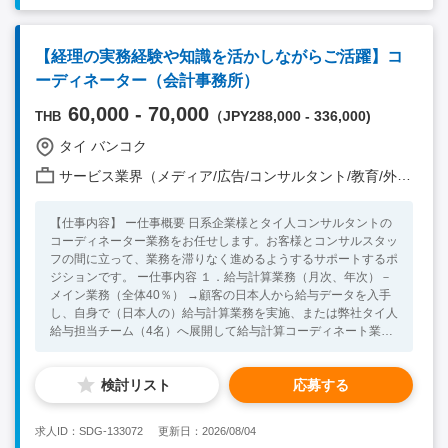
【経理の実務経験や知識を活かしながらご活躍】コ
ーディネーター（会計事務所）
60,000 - 70,000
（JPY288,000 - 336,000)
THB
タイ バンコク
サービス業界（メディア/広告/コンサルタント/教育/外食/飲食/美容/娯楽/士業 他）
【仕事内容】 ー仕事概要 日系企業様とタイ人コンサルタントの
コーディネーター業務をお任せします。お客様とコンサルスタッ
フの間に立って、業務を滞りなく進めるようするサポートするポ
ジションです。 ー仕事内容 １．給与計算業務（月次、年次）－
メイン業務（全体40％） →顧客の日本人から給与データを入手
し、自身で（日本人の）給与計算業務を実施、または弊社タイ人
給与担当チーム（4名）へ展開して給与計算コーディネート業務
を実施する。また、年度末の年次給与業務についてタイ人給与担
当チームの業務管理および自身で（日本人の）確定申告計算を実
検討リスト
応募する
施する。 ２．会計業務コーディネート業務（全体25%） →弊社
タイ人会計担当チームが作成した月次試算表や決算書について顧
客の日本人へ送付・質問対応を実施する。また決算等にかかるス
求人ID：SDG-133072
更新日：2026/08/04
ケジュール管理を実施する。 ３．コンサル業務－メイン業務