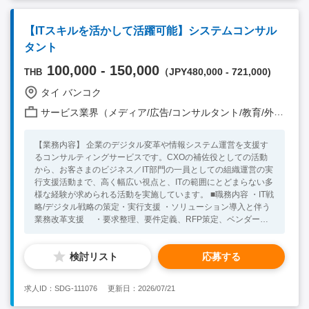
【ITスキルを活かして活躍可能】システムコンサル
タント
100,000 - 150,000
（JPY480,000 - 721,000)
THB
タイ バンコク
サービス業界（メディア/広告/コンサルタント/教育/外食/飲食/美容/娯楽/士業 他）
【業務内容】 企業のデジタル変革や情報システム運営を支援す
るコンサルティングサービスです。CXOの補佐役としての活動
から、お客さまのビジネス／IT部門の一員としての組織運営の実
行支援活動まで、高く幅広い視点と、ITの範囲にとどまらない多
様な経験が求められる活動を実施しています。 ■職務内容 ・IT戦
略/デジタル戦略の策定・実行支援 ・ソリューション導入と伴う
業務改革支援 ・要求整理、要件定義、RFP策定、ベンダー調
達支援 ・プロジェクトマネジメント／PMO ・その他、アサイン
された業務 【必須要件】 ・実務経験5年以上の方 ・業務分析
検討リスト
応募する
から課題と原因を発見可能な指標と分析スキル ・提案書や企画
書、調査報告書など、顧客の訴求できるドキュメント作成能力
・システムやソリューション導入でPMやPLの経験がある方 （ア
求人ID：SDG-111076
更新日：2026/07/21
カウントマネージャーとして顧客をリードできる能力） ・PCス
キル（MS Word、Excel、Power Point） ・チームワークを重視