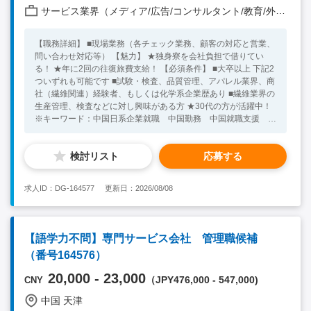
（Word・Excel・Power Point)の使用経験 ・企画書・提案書・報
サービス業界（メディア/広告/コンサルタント/教育/外食/飲食/美容/娯楽/士業 他）
告書の作成経験 ・英語日常会話レベル（主に文書作成とメール
作成） ・創造的で積極的な方 【歓迎要件】 ・広告営業、または
【職務詳細】 ■現場業務（各チェック業務、顧客の対応と営業、
企画提案型の営業経験 ・日本の公的機関向けの報告書作成経験
問い合わせ対応等） 【魅力】 ★独身寮を会社負担で借りてい
のある方 ・自分発信の企画や提案経験のある方 ・英語またはタ
る！ ★年に2回の往復旅費支給！ 【必須条件】 ■大卒以上 下記2
イ語ができる方 ⇒社内に日本語ができるメンバーもいるので、
ついずれも可能です ■試験・検査、品質管理、アパレル業界、商
語学力なくても問題はありません。 【求めている人物像】 語学
社（繊維関連）経験者、もしくは化学系企業歴あり ■繊維業界の
力以上に人となりを重視しています。 ・ロジカルに物事を考え
生産管理、検査などに対し興味がある方 ★30代の方が活躍中！
られる方 ・マルチタスクで業務を遂行できるバランス感覚や柔
※キーワード：中国日系企業就職 中国勤務 中国就職支援 無
軟性のある方 ・日本のビジネス習慣や日本人的な感覚をお持ち
料斡旋サービス アパレル 繊維 試験・検査、品質管理 生産
の方 ⇒日本企業のクライアントが多いので、クライアントのニ
管理
ーズなどを推し量る事ができることを期待しています。 ・日本
検討リスト
応募する
のプロダクトをもっと広めていきたいという心意気のある方
求人ID：DG-164577
更新日：2026/08/08
【語学力不問】専門サービス会社 管理職候補
（番号164576）
20,000 - 23,000
（JPY476,000 - 547,000)
CNY
中国 天津