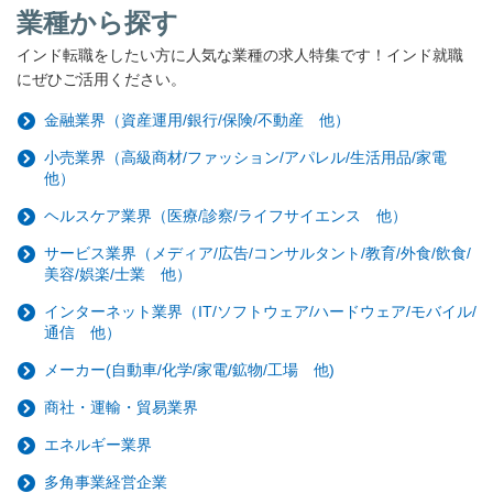
業種から探す
インド転職をしたい方に人気な業種の求人特集です！インド就職
にぜひご活用ください。
金融業界（資産運用/銀行/保険/不動産 他）
小売業界（高級商材/ファッション/アパレル/生活用品/家電
他）
ヘルスケア業界（医療/診察/ライフサイエンス 他）
サービス業界（メディア/広告/コンサルタント/教育/外食/飲食/
美容/娯楽/士業 他）
インターネット業界（IT/ソフトウェア/ハードウェア/モバイル/
通信 他）
メーカー(自動車/化学/家電/鉱物/工場 他)
商社・運輸・貿易業界
エネルギー業界
多角事業経営企業