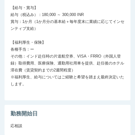
【給与・賞与】

給与（税込み）：180,000 ～ 300,000 INR

賞与：1か月（1か月分の基本給＋毎年度末に業績に応じてインセ
ンティブ支給）

【福利厚生・保険】

各種手当：ー

その他：インド赴任時の片道航空券、VISA・FRRO（外国人登
録）取得費用、医療保険、通勤用社用車を提供、赴任後のホテル
滞在費（賃貸契約までの2週間程度）

※福利厚生、給与についてはご経験と希望を踏まえ最終決定いた
します。

勤務開始日
応相談