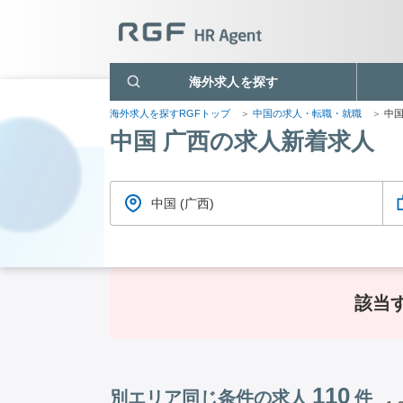
海外求人を探す
海外求人を探すRGFトップ
中国の求人・転職・就職
中国
中国 广西の求人新着求人
中国 (广西)
該当
110
別エリア同じ条件の求人
件