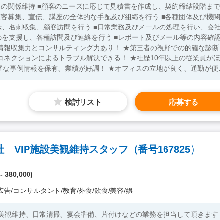
客の関係維持 ■顧客のニーズに応じて見積書を作成し、契約締結段階まで
顧客募集、宣伝、講座の全体的な手配及び組織を行う ■各種団体及び機関
、名刺収集、顧客訪問を行う ■日常業務及びメールの処理を行い、会
を支援し、各種訪問及び連絡を行う ■レポート及びメール等の内容確
情報収集力とコンサルティング力あり！ ★第三者の視野での的確な診断
コネクションによるトラブル解決できる！ ★社歴10年以上の従業員がほ
豊富な事例情報を保有、業績が好調！ ★オフィスの立地が良く、通勤が便
ルティング
検討リスト
応募する
VIP施設美観維持スタッフ（番号167825）
- 380,000)
ンサルタント/教育/外食/飲食/美容/娯楽/士業 他）
設の美観維持、日常清掃、宴会準備、片付けなどの業務を担当して頂きます