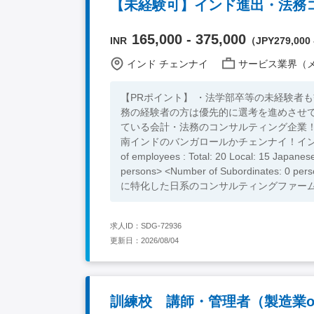
165,000 - 375,000
INR
（JPY279,000 -
インド チェンナイ
サービス業界（メディア/
【PRポイント】 ・法学部卒等の未経験者
務の経験者の方は優先的に選考を進めさせ
ている会計・法務のコンサルティング企業
南インドのバンガロールかチェンナイ！インドの
of employees : Total: 20 Local: 15 Japanese: 5 > <Report Line: 日本人 Managing Directo > <Team M
persons> <Number of Subordinates: 0 persons > <Position Objective/Expectation > グロ
に特化した日系のコンサルティングファー
アドバイザリー業務や、法務・コンプライ
業向けに提供し ております。会計・税務
求人ID：SDG-72936
日系企業向けに質の高いサービスを提供しております。 <Job Responsibilities> ・
更新日：2026/08/04
のニーズを踏まえたインドへの進出から拠
内関連法規に基づく各種法務アドバイザリ
成⾧を支援するための法務サービスの企画・
務関連の最新トピックスや重要な法改正・
訓練校 講師・管理者（製造業o
り、ウェビナーに登壇をして情報発信をす