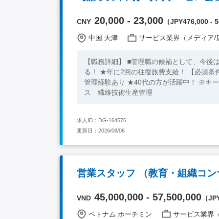
20,000 - 23,000
CNY
（JPY476,000 - 5
中国 天津
サービス業界（メディア/広告/コ
【職務詳細】 ■管理職の候補として、今後は会社全体の運営を担当し
る！ ★年に2回の往復旅費支給！ 【必須条件】 ■大卒以上 ■繊維系業界経験者 ■技術または生産管理出身の管理者、
管理経験あり ★40代の方が活躍中！ ※キーワード：中国日系企業就職 中国勤務 中国就職支援 無料斡旋サービ
ス 繊維技術生産管理
求人ID：DG-164576
更新日：2026/08/08
営業スタッフ （教育・組織コン
45,000,000 - 57,500,000
VND
（JPY
ベトナム ホーチミン
サービス業界（メディア