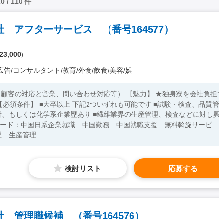
20 / 110 件
 アフターサービス （番号164577）
23,000)
ンサルタント/教育/外食/飲食/美容/娯楽/士業 他）
業、問い合わせ対応等） 【魅力】 ★独身寮を会社負担で
、もしくは化学系企業歴あり ■繊維業界の生産管理、検査などに対し
理 生産管理
検討リスト
応募する
 管理職候補 （番号164576）