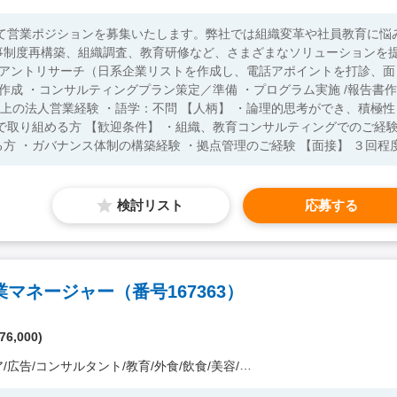
にて営業ポジションを募集いたします。弊社では組織変革や社員教育に悩
事制度再構築、組織調査、教育研修など、さまざまなソリューションを
・海外（特にベトナム）での勤務経験がある方 ・ガバナンス体制の構築経験 ・拠点管理のご経験 【面接】 ３
検討リスト
応募する
マネージャー（番号167363）
76,000)
コンサルタント/教育/外食/飲食/美容/娯楽/士業 他）