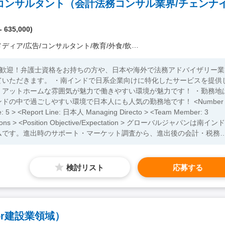
 635,000)
広告/コンサルタント/教育/外食/飲食/美容/娯楽/士業 他）
も歓迎！弁護士資格をお持ちの方や、日本や海外で法務アドバイザリー業
ていただきます。 ・南インドで日系企業向けに特化したサービスを提供
！アットホームな雰囲気が魅力で働きやすい環境が魅力です！ ・勤務地
中で過ごしやすい環境で日本人にも人気の勤務地です！ <Number
ember: 3
ーバルジャパンは南インド
ムです。進出時のサポート・マーケット調査から、進出後の会計・税務
アンスのアドバイザリー業務など幅広いサービスを主に南インドの日系
や法務等、それぞれの領域のスペシャリストのスタッフが専門を活かして
ローカル弁護士と連携して、顧客
検討リスト
応募する
点設立までのコンサルティング、進出後の企業法務を中心としたインド
ー業務。 ・日系企業のグローバル化・デジタル化が加速する中で、企業
開発・立ち上げ。 ・法務関連の論考執筆・ウェビナー登壇:インドの法
日系企業に影響を与え得る重要な法律を実務的見地から記事を執筆した
r建設業領域）
ることで、当地インドに進出する日系企業を法律の観点からサポートし