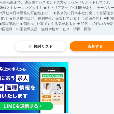
から生活面まで、通訳兼アシスタントの方がしっかりサポートしてくれ
た研修とトレーニングあり！ ★キャリアアップの制度があり、チームリ
の異動や日本勤務の可能性あり！ ★将来的に日本本社に戻って営業職や
居提供など、福利厚生が充実している！ 【必須条件】 ■中国就
就職 中国勤務 中国就職支援 無料斡旋サービス 清掃 掃除
検討リスト
応募する