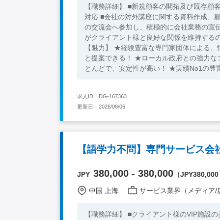
【職務詳細】 ■新規顧客の開拓及び既存顧
対応 ■会社の対外講座に関する資料作成、
の交流会へ参加し、積極的に会社業務の宣伝
がクライアント様と良好な関係を維持するの
【魅力】 ★経験豊富な専門家団体による、
と提案できる！ ★ローカル政府との強力な
とんどで、安定性が高い！ ★実績No1の
利！ 【必須条件】 ■大卒 ■中国語一般会話レベル ■営業経験あり 【求める人物像】 ■穏やかな方 ■社交的な方 ■資料
整理などの業務も細かくできる方 ★30代～40代の方が活躍中！ ※キーワード：中国日系企業就職 中国勤務 中国
求人ID：DG-167363
就職支援 無料斡旋サービス 営業コンサ
更新日：2026/08/06
【語学力不問】専門サービス会社 
380,000 - 380,000
JPY
（JPY380,000 
中国 上海
サービス業界（メディア/広告/コ
【職務詳細】 ■クライアント様のVIP施