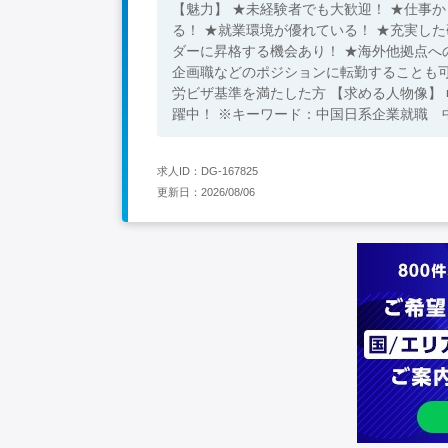
【魅力】 ★未経験者でも大歓迎！ ★仕事
る！ ★就業環境が優れている！ ★充実し
ダーに昇格する機会あり！ ★海外他拠点へ
企画職などのポジションに転勤することも可能！ ★住
労ビザ基準を満たした方 【求める人物像】 ■清潔感あり ■清掃のお仕事でもやる気がある方 ★20代～40代の方が活
躍中！ ※キーワード：中国日系企業
求人ID：DG-167825
更新日：2026/08/06