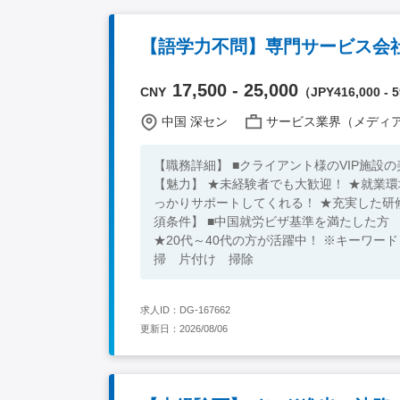
【語学力不問】専門サービス会社 
17,500 - 25,000
CNY
（JPY416,000 - 5
中国 深セン
サービス業界（メディア/広告/
【職務詳細】 ■クライアント様のVIP施
【魅力】 ★未経験者でも大歓迎！ ★就業
っかりサポートしてくれる！ ★充実した研修
須条件】 ■中国就労ビザ基準を満たした方 【求める人物像】 ■清潔感がある、清掃のお仕事でもやる気がある方
★20代～40代の方が活躍中！ ※キーワード：中国日系企業就職 中国勤務 中国就職支援 無料斡旋サービス 清
掃 片付け 掃除
求人ID：DG-167662
更新日：2026/08/06