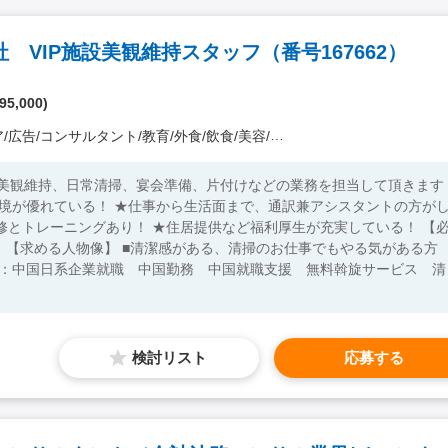
VIP施設美観維持スタッフ（番号167662）
95,000)
コンサルタント/教育/外食/飲食/美容/娯楽/士業 他）
設の美観維持、日常清掃、宴会準備、片付けなどの業務を担当して頂きます
環境が優れている！ ★仕事から生活面まで、通訳兼アシスタントの方が
とトレーニングあり！ ★住居提供など福利厚生が充実している！ 【必
検討リスト
応募する