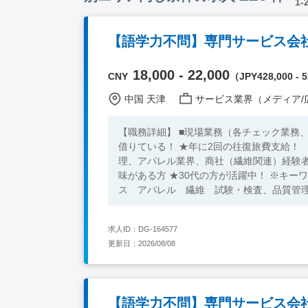
1-
【語学力不問】専門サービス会社
18,000 - 22,000
CNY
（JPY428,000 - 5
中国 天津
サービス業界（メディア/広告/コ
【職務詳細】 ■現場業務（各チェック業務、顧客の対応と営
借りている！ ★年に2回の往復旅費支給！ 【必須条件】 ■大卒以上 下記2ついずれも可能です ■試験・検査、品質管
理、アパレル業界、商社（繊維関連）経験者
味がある方 ★30代の方が活躍中！ ※キーワード：中国日系企業就職 中国勤務 中国就職支援 無料斡旋サービ
ス アパレル 繊維 試験・検査、品質管
求人ID：DG-164577
更新日：2026/08/08
【語学力不問】専門サービス会社