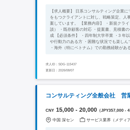
【求人概要】 日系コンサルティング企業
をもつクライアントに対し、戦略策定、人
案しています。 【業務内容】 ・新規クライアントリサーチ（日系企業リストを作成し、電話アポイントを打診、面
談） ・既存顧客の対応 ・提案書、見積書の作成 ・コンサルティングプラン策定／準備 ・プログラム実施 /報告書作
成 【必須条件】 ・四年制大学卒業 ・3 年以上の法人営業経験 ・語学：不問 【人柄】 ・論理的思考ができ、積極性
や行動力のある方 ・困難な状況でも楽しんで取り組める方 【歓迎条件】 ・組織、教育コンサルティングでのご経験
求人ID：SDG-115437
更新日：2026/08/07
コンサルティング全般会社 営業
15,000 - 20,000
CNY
（JPY357,000 - 4
中国 深セン
サービス業界（メディア/広告/