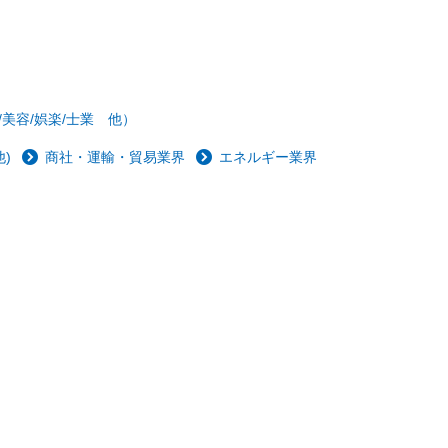
/美容/娯楽/士業 他）
)
商社・運輸・貿易業界
エネルギー業界