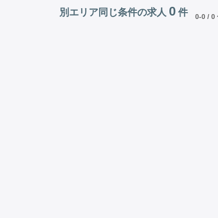
0
別エリア同じ条件の求人
件
0-0 / 0