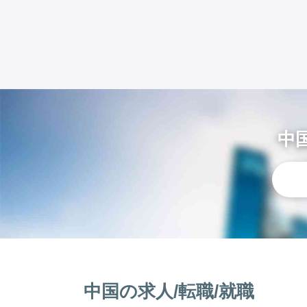
中
中国の求人/転職/就職