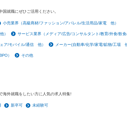
中国就職にぜひご活用ください。
小売業界（高級商材/ファッション/アパレル/生活用品/家電 他）
 他）
サービス業界（メディア/広告/コンサルタント/教育/外食/飲食
ェア/モバイル/通信 他）
メーカー(自動車/化学/家電/鉱物/工場 他
BPO）
その他
で海外就職をしたい方に人気の求人特集!
用
新卒可
未経験可