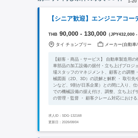
1-20
90,000 - 130,000
THB
（JPY432,000 -
タイ チョンブリー
メーカー(自動車/
【顧客・商品・サービス】 自動車製造用の機械設備
車部品の加工設備の据付・立ち上げプロジ
場スタッフのマネジメント、顧客との調整・折衝を行い、プ
械図面（2D、3D）の読解と解釈 ・ 取引
ンなど、9割が日系企業）との間に入り、仕
での機械設備の据え付け、調整、立ち上げサ
の管理・監督 ・ 顧客クレーム対応における
（ISO9001/IATF16949）の運用に
備の電気配線やPLC制御に係る技術的な相談対応 【語学】 ・英語日常会話レベル以上 ・通訳なし ・
求人ID：SDG-132168
ば尚良し（社内エンジニアとのコミュニケーションのため） 【必須要件】 ・技術図
更新日：2026/08/04
力 ・英語日常会話レベル以上（取引先との
先との間に入ってやり取りができる、コミュニ
要件】 ・タイでの勤務経験 ・ エンジン部