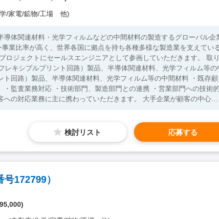
学/家電/鉱物/工場 他)
・半導体関連材料・光学フィルムなどの中間材料の製造するグローバル企
外事業比率が高く、世界各国に拠点を持ち各種多様な製造業を支えてい
ト回路）製品、半導体関連材料、光学フィルム等の中間材料 ・既存顧
 ・監査業務対応 ・技術部門、製造部門との連携 ・営業部門への技術
ストダウン要求等に適宜適切なコミュニケーション、対応を行っていた
ロジェクトの成功を目指していただきます。 【必須要件】 ・四
（社内外にて使用） ・セールスエンジニアとして5年以上の経験 ・外資
検討リスト
応募する
172799）
95,000)