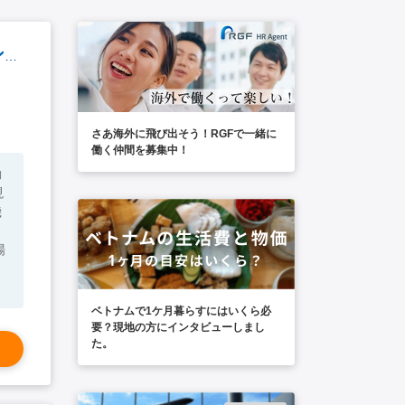
【シニア歓迎】エンジニアコーディネーター（機械設備 /アドバイザー ） ※チョンブリ勤務
さあ海外に飛び出そう！RGFで一緒に
働く仲間を募集中！
現
場
設
ベトナムで1ケ月暮らすにはいくら必
要？現地の方にインタビューしまし
た。
入
識