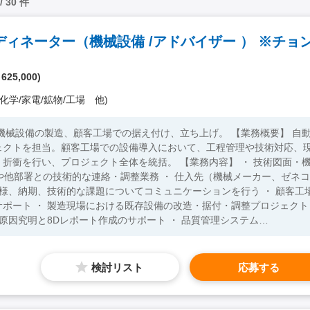
 / 30 件
 625,000)
化学/家電/鉱物/工場 他)
の製造、顧客工場での据え付け、立ち上げ。 【業務概要】 自動
ェクトを担当。顧客工場での設備導入において、工程管理や技術対応、
ロジェクト全体を統括。 【業務内容】 ・ 技術図面・機
先や他部署との技術的な連絡・調整業務 ・ 仕入先（機械メーカー、ゼネコ
様、納期、技術的な課題についてコミュニケーションを行う ・ 顧客工
ポート ・ 製造現場における既存設備の改造・据付・調整プロジェクト
原因究明と8Dレポート作成のサポート ・ 品質管理システム
関する知識を基にした現場対応 ・タイ人10名以上のマネジメントのサポート ・
タイ語ができれ
面・機械図面（2D、3D）の読解
検討リスト
応募する
やり取り、社内コミュニケーション） ・5年以上のエンジニア経験 ・仕
ケーション能力（面接で人柄、コミュニケーション力を判断） 【歓迎
品、ミッション部品の加工経験 ・ 設備の電気配線やPLC制御に関する知