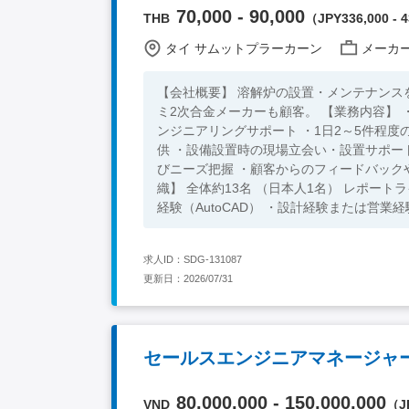
70,000 - 90,000
THB
（JPY336,000 - 4
タイ サムットプラーカーン
メーカー
【会社概要】 溶解炉の設置・メンテナンスを主事業とする企業 【顧客】 主と
ミ2次合金メーカーも顧客。 【業務内容】 ・営業と技術業務の割合 50:50 ・溶解炉製品に関する技術営業およびエ
ンジニアリングサポート ・1日2～5件程
供 ・設備設置時の現場立会い・設置サポー
びニーズ把握 ・顧客からのフィードバックや
織】 全体約13名 （日本人1名） レポートライン：日本人顧問、タイ
経験（AutoCAD） ・設計経験または営業経験が
技術営業経験がある方
求人ID：SDG-131087
更新日：2026/07/31
セールスエンジニアマネージャー
80,000,000 - 150,000,000
VND
（JP