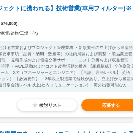
【拡大期に貢献・一貫してプロジ
 576,000)
/家電/鉱物/工場 他)
における営業およびプロジェクト管理業務 ・新規案件の立上げから量産開
客要求事項（品質・納期・数量等）の社内展開および調整 ・製品変更管
erials)管理 ・見積作成および価格交渉サポート ・コスト分析および収益管理 
VE活動およびコスト改善活動の推進 【組織構成】 全体従業員
マネージャーとエンジニア） 【言語、言語レベル】 英語：
、立上げから量産開
語日常会話レベル以上(社内コミュニケーション) ・海外出張可能な方
交渉・コスト分析経験 ・VAVE活動経験 ・営業やマーケティングの経験
タイで運転可能な方
検討リスト
応募する