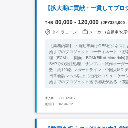
80,000 - 120,000
THB
（JPY384,000 -
タイ ラヨーン
メーカー(自動車/化学
【業務内容】 ・自動車向けOESビジネス
始までのプロジェクトコーディネート ・顧
理（ECM）、図面・BOM(Bill of Mat
SAPでの受注処理、サンプル・試作オーダー管理 ・VA
数：約120名 レポートライン：中国人MD チーム：2名（
日常会話レベル以上（社内外コミュニケーション） 【必須要件】 ・3年以上製造業で経験があり
始までのプロジェクト遂行経験がある ・英
【歓迎要件】 ・自動車業界での経験 ・価格
・部門横断的業務経験 ・SAP使用経験 ・
求人ID：SDG-128117
更新日：2026/07/22