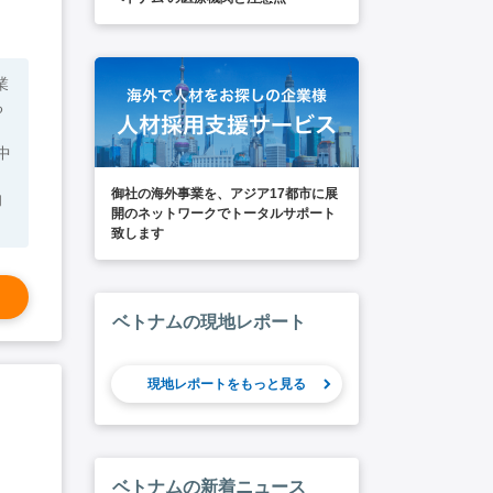
業
る
御社の海外事業を、アジア17都市に展
的
開のネットワークでトータルサポート
致します
だ
系
ベトナムの現地レポート
現地レポートをもっと見る
ベトナムの新着ニュース