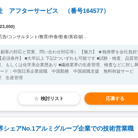
付け、調整などのプロジェクト管理および現場監督経験 ・ 製造業にお
 アフターサービス （番号164577）
16949）に関する知識 ・ 顧客クレーム対応における8Dレポート作成や、原因
ジメント経験
23,000)
ンサルタント/教育/外食/飲食/美容/娯楽/士業 他）
業、問い合わせ対応等） 【魅力】 ★独身寮を会社負担で
、もしくは化学系企業歴あり ■繊維業界の生産管理、検査などに対し
理 生産管理
検討リスト
応募する
界シェアNo.1アルミグループ企業での技術営業職