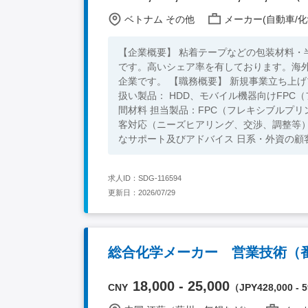
ベトナム その他
メーカー(自動車/化
【企業概要】 粘着テープなどの包装材料
です。高いシェア率を有しております。海
企業です。 【職務概要】 新規事業立ち上げプロジェクトにセールスエンジニアとして参画していただきます。 取り
扱い製品： HDD、モバイル機器向けFPC（フレキシブルプリント回路）製品、半導体関連材料、光学フィルム等の中
間材料 担当製品：FPC（フレキシブルプリン
客対応（ニーズヒアリング、交渉、調整等）
なサポート及びアドバイス 日系・外資の顧客への対応業務に主に携わっていただきます。 大手企業が顧客の中心と
なり、求められる生産品質や安定供給、コ
きます。 技術的な知見を活かしていただき、新規プ
求人ID：SDG-116594
年制大学卒以上 ・英語ビジネスレベル以上
更新日：2026/07/29
クライアントとのビジネス経験 【歓迎要件】 ・海外勤務経験 ・同業界での経験 ・新規製品の立ち上げ経験 ・品質管
理、保証業務経験
総合化学メーカー 営業技術（番号
18,000 - 25,000
CNY
（JPY428,000 - 5