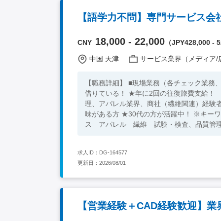
・ 製造現場における既存設備の改造、据え
【語学力不問】専門サービス会社
る品質管理システム（ISO 9001/IATF 
究明手法の経験 ・10人以上の部下のマネ
18,000 - 22,000
CNY
（JPY428,000 - 5
中国 天津
サービス業界（メディア/広告/コ
【職務詳細】 ■現場業務（各チェック業務、顧客の対応と営
借りている！ ★年に2回の往復旅費支給！ 【必須条件】 ■大卒以上 下記2ついずれも可能です ■試験・検査、品質管
理、アパレル業界、商社（繊維関連）経験者
味がある方 ★30代の方が活躍中！ ※キーワード：中国日系企業就職 中国勤務 中国就職支援 無料斡旋サービ
ス アパレル 繊維 試験・検査、品質管
求人ID：DG-164577
更新日：2026/08/01
【営業経験＋CAD経験歓迎】業