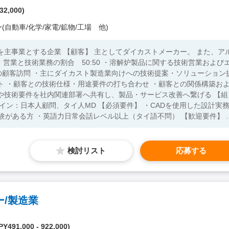
32,000)
(自動車/化学/家電/鉱物/工場 他)
してダイカストメーカー。 また、アル
度の顧客訪問 ・主にダイカスト製造業向けへの技術提案・ソリューション
ト ・顧客との技術仕様・用途要件の打ち合わせ ・顧客との関係構築お
技術要件を社内関連部署へ共有し、製品・サービス改善へ繋げる 【組
人MD 【必須要件】 ・CADを使用した設計実務
ある方 ・英語力日常会話レベル以上（タイ語不問） 【歓迎要件】 ・
検討リスト
応募する
/製造業
Y491,000 - 922,000)