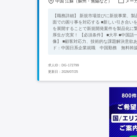
中国 江蘇（蘇州・無錫など）
メーカ
【職務詳細】 新規市場並びに新規事業、製
面での困り事を対応する ■新しい引き合い
を展開することで新規開発案件を製品化に繋げる 【魅力】 ★継続的な技術開発力！ ★業績が安定して
厚生が充実！ 【必須条件】 ■大卒 ■中国語一般会話レベル ■技術営業または関連する顧客対応経験あり 【求める人物
像】 ■顧客対応力、技術的な課題解決意欲あり ■情報収集・展開能力あ
ド：中国日系企業就職 中国勤務 無料斡
求人ID：DG-172799
更新日：2026/07/25