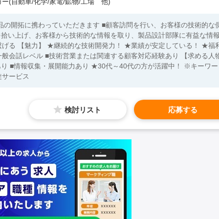
ー(自動車/化学/家電/鉱物/工場 他)
品の開拓に携わっていただきます ■顧客訪問を行い、お客様の技術的な
を拾い上げ、お客様から技術的な情報を取り、製品設計部隊に有益な情
いる！ ★福利
り ★30代～40代の方が活躍中！ ※キーワー
旋サービス
検討リスト
応募する