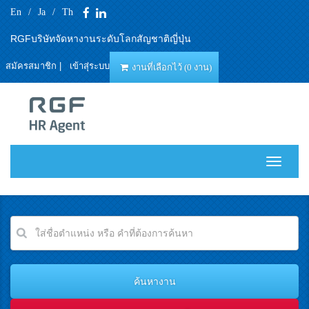
En
/
Ja
/
Th
RGFบริษัทจัดหางานระดับโลกสัญชาติญี่ปุ่น
สมัครสมาชิก
|
เข้าสุ่ระบบ
งานที่เลือกไว้ (0 งาน)
T
o
g
g
l
e
n
a
v
i
g
a
t
i
o