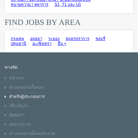
ทนายความ / ตุลาการ
S1, T1 และ U1
FIND JOBS BY AREA
กรุงเทพ
อยุธยา
ระยอง
สมุทรปราการ
ชลบุรี
ปทุมธานี
ฉะเชิงเทรา
อื่น ๆ
ทางลัด
หน้าแรก
ตำแหน่งงานทั้งหมด
สำหรับผู้ประกอบการ
เกี่ยวกับเรา
ติดต่อเรา
บทความงาน
ตาํ แหน่งงานท่ีเคยประกาศ