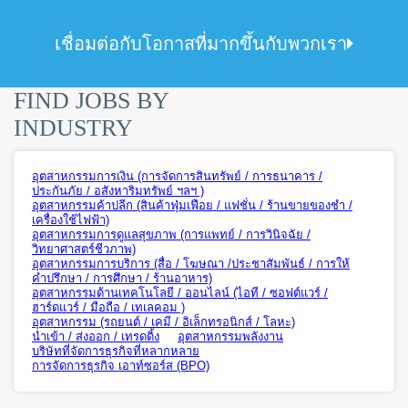
เชื่อมต่อกับโอกาสที่มากขึ้นกับพวกเรา
FIND JOBS BY
INDUSTRY
อุตสาหกรรมการเงิน (การจัดการสินทรัพย์ / การธนาคาร /
ประกันภัย / อสังหาริมทรัพย์ ฯลฯ )
อุตสาหกรรมค้าปลีก (สินค้าฟุ่มเฟือย / แฟชั่น / ร้านขายของชำ /
เครื่องใช้ไฟฟ้า)
อุตสาหกรรมการดูแลสุขภาพ (การแพทย์ / การวินิจฉัย /
วิทยาศาสตร์ชีวภาพ)
อุตสาหกรรมการบริการ (สื่อ / โฆษณา /ประชาสัมพันธ์ / การให้
คำปรึกษา / การศึกษา / ร้านอาหาร)
อุตสาหกรรมด้านเทคโนโลยี / ออนไลน์ (ไอที / ซอฟต์แวร์ /
ฮาร์ดแวร์ / มือถือ / เทเลคอม )
อุตสาหกรรม (รถยนต์ / เคมี / อิเล็กทรอนิกส์ / โลหะ)
นำเข้า / ส่งออก / เทรดดิ้ง
อุตสาหกรรมพลังงาน
บริษัทที่จัดการธุรกิจที่หลากหลาย
การจัดการธุรกิจ เอาท์ซอร์ส (BPO)