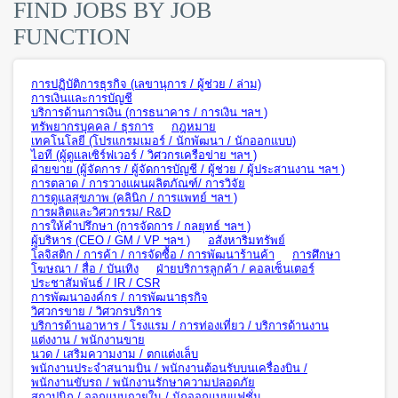
FIND JOBS BY JOB
FUNCTION
การปฏิบัติการธุรกิจ (เลขานุการ / ผู้ช่วย / ล่าม)
การเงินและการบัญชี
บริการด้านการเงิน (การธนาคาร / การเงิน ฯลฯ )
ทรัพยากรบุคคล / ธุรการ
กฎหมาย
เทคโนโลยี (โปรแกรมเมอร์ / นักพัฒนา / นักออกแบบ)
ไอที (ผู้ดูแลเซิร์ฟเวอร์ / วิศวกรเครือข่าย ฯลฯ )
ฝ่ายขาย (ผู้จัดการ / ผู้จัดการบัญชี / ผู้ช่วย / ผู้ประสานงาน ฯลฯ )
การตลาด / การวางแผนผลิตภัณฑ์/ การวิจัย
การดูแลสุขภาพ (คลินิก / การแพทย์ ฯลฯ )
การผลิตและวิศวกรรม/ R&D
การให้คำปรึกษา (การจัดการ / กลยุทธ์ ฯลฯ )
ผู้บริหาร (CEO / GM / VP ฯลฯ )
อสังหาริมทรัพย์
โลจิสติก / การค้า / การจัดซื้อ / การพัฒนาร้านค้า
การศึกษา
โฆษณา / สื่อ / บันเทิง
ฝ่ายบริการลูกค้า / คอลเซ็นเตอร์
ประชาสัมพันธ์ / IR / CSR
การพัฒนาองค์กร / การพัฒนาธุรกิจ
วิศวกรขาย / วิศวกรบริการ
บริการด้านอาหาร / โรงแรม / การท่องเที่ยว / บริการด้านงาน
แต่งงาน / พนักงานขาย
นวด / เสริมความงาม / ตกแต่งเล็บ
พนักงานประจำสนามบิน / พนักงานต้อนรับบนเครื่องบิน /
พนักงานขับรถ / พนักงานรักษาความปลอดภัย
สถาปนิก / ออกแบบภายใน / นักออกแบบแฟชั่น