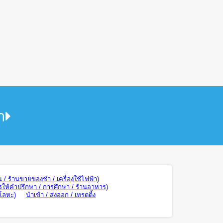
า
น / ร้านขายของชำ / เครื่องใช้ไฟฟ้า)
รให้คำปรึกษา / การศึกษา / ร้านอาหาร)
 โลหะ)
นำเข้า / ส่งออก / เทรดดิ้ง