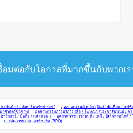
ชื่อมต่อกับโอกาสที่มากขึ้นกับพวกเร
ะกันภัย / อสังหาริมทรัพย์ ฯลฯ )
อุตสาหกรรมค้าปลีก (สินค้าฟุ่มเฟือย / แฟชั่
ทยาศาสตร์ชีวภาพ)
อุตสาหกรรมการบริการ (สื่อ / โฆษณา /ประชาสัมพันธ์ / กา
าร์ดแวร์ / มือถือ / เทเลคอม )
อุตสาหกรรม (รถยนต์ / เคมี / อิเล็กทรอนิกส์ /
การจัดการธุรกิจ เอาท์ซอร์ส (BPO)