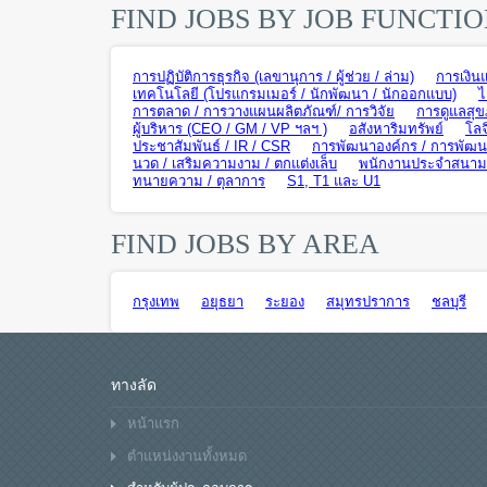
FIND JOBS BY JOB FUNCTI
การปฏิบัติการธุรกิจ (เลขานุการ / ผู้ช่วย / ล่าม)
การเงิน
เทคโนโลยี (โปรแกรมเมอร์ / นักพัฒนา / นักออกแบบ)
ไ
การตลาด / การวางแผนผลิตภัณฑ์/ การวิจัย
การดูแลสุข
ผู้บริหาร (CEO / GM / VP ฯลฯ )
อสังหาริมทรัพย์
โลจ
ประชาสัมพันธ์ / IR / CSR
การพัฒนาองค์กร / การพัฒนา
นวด / เสริมความงาม / ตกแต่งเล็บ
พนักงานประจำสนามบิ
ทนายความ / ตุลาการ
S1, T1 และ U1
FIND JOBS BY AREA
กรุงเทพ
อยุธยา
ระยอง
สมุทรปราการ
ชลบุรี
ทางลัด
หน้าแรก
ตำแหน่งงานทั้งหมด