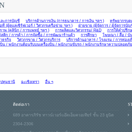
ON
และการบัญชี
บริการด้านการเงิน (การธนาคาร / การเงิน ฯลฯ )
ทรัพยากรบุค
อที (ผู้ดูแลเซิร์ฟเวอร์ / วิศวกรเครือข่าย ฯลฯ )
ฝ่ายขาย (ผู้จัดการ / ผู้จัดการบัญช
ภาพ (คลินิก / การแพทย์ ฯลฯ )
การผลิตและวิศวกรรม/ R&D
การให้คำปรึกษ
ิสติก / การค้า / การจัดซื้อ / การพัฒนาร้านค้า
การศึกษา
โฆษณา / สื่อ / บัน
ธุรกิจ
วิศวกรขาย / วิศวกรบริการ
บริการด้านอาหาร / โรงแรม / การท่องเท
น / พนักงานต้อนรับบนเครื่องบิน / พนักงานขับรถ / พนักงานรักษาความปลอดภั
ปทุมธานี
ฉะเชิงเทรา
อื่น ๆ
ติดต่อเรา
S
689 อาคารภิรัช ทาวน์เวอร์แอ๊ดเอ็มควอเทียร์ ชั้น 23 ยูนิต
2304-2306