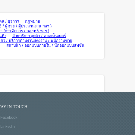
คล / ธุรการ
กฎหมาย
ี / ผู้ช่วย / ผู้ประสานงาน ฯลฯ )
า (การจัดการ / กลยุทธ์ ฯลฯ )
เทิง
ฝ่ายบริการลูกค้า / คอลเซ็นเตอร์
ี่ยว / บริการด้านงานแต่งงาน / พนักงานขาย
ย
สถาปนิก / ออกแบบภายใน / นักออกแบบแฟชั่น
TAY IN TOUCH
Facebook
Linkedin