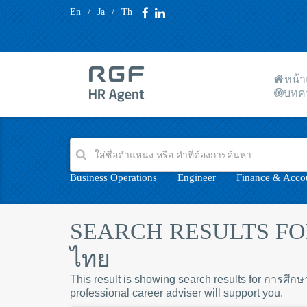
En
/
Ja
/
Th
หน้
บทค
Business Operations
Engineer
Finance & Acco
SEARCH RESULTS FOR
ไทย
This result is showing search results for การศึกษ
professional career adviser will support you.