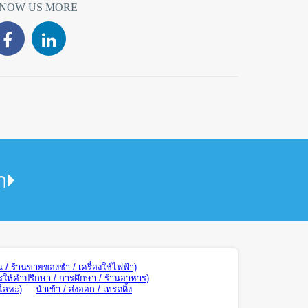
NOW US MORE
า
น / ร้านขายของชำ / เครื่องใช้ไฟฟ้า)
รให้คำปรึกษา / การศึกษา / ร้านอาหาร)
 โลหะ)
นำเข้า / ส่งออก / เทรดดิ้ง