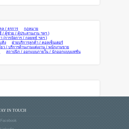
คล / ธุรการ
กฎหมาย
ี / ผู้ช่วย / ผู้ประสานงาน ฯลฯ )
า (การจัดการ / กลยุทธ์ ฯลฯ )
เทิง
ฝ่ายบริการลูกค้า / คอลเซ็นเตอร์
ี่ยว / บริการด้านงานแต่งงาน / พนักงานขาย
ย
สถาปนิก / ออกแบบภายใน / นักออกแบบแฟชั่น
TAY IN TOUCH
Facebook