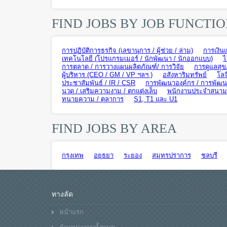
FIND JOBS BY JOB FUNCTI
การปฏิบัติการธุรกิจ (เลขานุการ / ผู้ช่วย / ล่าม)
การเงิน
เทคโนโลยี (โปรแกรมเมอร์ / นักพัฒนา / นักออกแบบ)
ไ
การตลาด / การวางแผนผลิตภัณฑ์/ การวิจัย
การดูแลสุข
ผู้บริหาร (CEO / GM / VP ฯลฯ )
อสังหาริมทรัพย์
โลจ
ประชาสัมพันธ์ / IR / CSR
การพัฒนาองค์กร / การพัฒนา
นวด / เสริมความงาม / ตกแต่งเล็บ
พนักงานประจำสนามบิ
ทนายความ / ตุลาการ
S1, T1 และ U1
FIND JOBS BY AREA
กรุงเทพ
อยุธยา
ระยอง
สมุทรปราการ
ชลบุรี
ทางลัด
หน้าแรก