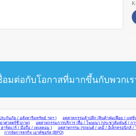
K
ชื่อมต่อกับโอกาสที่มากขึ้นกับพวกเร
ะกันภัย / อสังหาริมทรัพย์ ฯลฯ )
อุตสาหกรรมค้าปลีก (สินค้าฟุ่มเฟือย / แฟชั่
ทยาศาสตร์ชีวภาพ)
อุตสาหกรรมการบริการ (สื่อ / โฆษณา /ประชาสัมพันธ์ / กา
าร์ดแวร์ / มือถือ / เทเลคอม )
อุตสาหกรรม (รถยนต์ / เคมี / อิเล็กทรอนิกส์ /
การจัดการธุรกิจ เอาท์ซอร์ส (BPO)