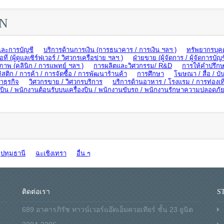
ON
และการบัญชี
บริการด้านการเงิน (การธนาคาร / การเงิน ฯลฯ )
ทรัพยากรบุค
อที (ผู้ดูแลเซิร์ฟเวอร์ / วิศวกรเครือข่าย ฯลฯ )
ฝ่ายขาย (ผู้จัดการ / ผู้จัดการบัญช
ภาพ (คลินิก / การแพทย์ ฯลฯ )
การผลิตและวิศวกรรม/ R&D
การให้คำปรึกษ
ิสติก / การค้า / การจัดซื้อ / การพัฒนาร้านค้า
การศึกษา
โฆษณา / สื่อ / บัน
ธุรกิจ
วิศวกรขาย / วิศวกรบริการ
บริการด้านอาหาร / โรงแรม / การท่องเท
น / พนักงานต้อนรับบนเครื่องบิน / พนักงานขับรถ / พนักงานรักษาความปลอดภั
ปทุมธานี
ฉะเชิงเทรา
อื่น ๆ
ติดต่อเรา
S
689 อาคารภิรัช ทาวน์เวอร์แอ๊ดเอ็มควอเทียร์ ชั้น 23 ยูนิต