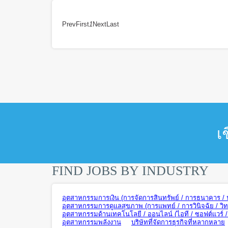
Prev
First
1
Next
Last
เ
FIND JOBS BY INDUSTRY
อุตสาหกรรมการเงิน (การจัดการสินทรัพย์ / การธนาคาร / ปร
อุตสาหกรรมการดูแลสุขภาพ (การแพทย์ / การวินิจฉัย / วิ
อุตสาหกรรมด้านเทคโนโลยี / ออนไลน์ (ไอที / ซอฟต์แวร์ / ฮ
อุตสาหกรรมพลังงาน
บริษัทที่จัดการธุรกิจที่หลากหลาย