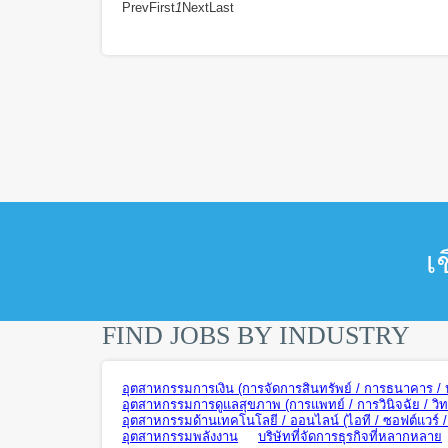
Prev
First
1
Next
Last
เ
FIND JOBS BY INDUSTRY
อุตสาหกรรมการเงิน (การจัดการสินทรัพย์ / การธนาคาร / ปร
อุตสาหกรรมการดูแลสุขภาพ (การแพทย์ / การวินิจฉัย / วิ
อุตสาหกรรมด้านเทคโนโลยี / ออนไลน์ (ไอที / ซอฟต์แวร์ / ฮ
อุตสาหกรรมพลังงาน
บริษัทที่จัดการธุรกิจที่หลากหลาย