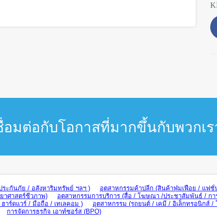
K
ชื่อมต่อกับโอกาสที่มากขึ้นกับพวกเร
ะกันภัย / อสังหาริมทรัพย์ ฯลฯ )
อุตสาหกรรมค้าปลีก (สินค้าฟุ่มเฟือย / แฟชั่
ทยาศาสตร์ชีวภาพ)
อุตสาหกรรมการบริการ (สื่อ / โฆษณา /ประชาสัมพันธ์ / กา
าร์ดแวร์ / มือถือ / เทเลคอม )
อุตสาหกรรม (รถยนต์ / เคมี / อิเล็กทรอนิกส์ /
การจัดการธุรกิจ เอาท์ซอร์ส (BPO)