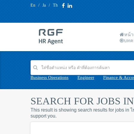
En
/
Ja
/
Th
หน้
บทค
Business Operations
Engineer
Finance & Acco
SEARCH FOR JOBS IN 
This result is showing search results for jobs in
support you.