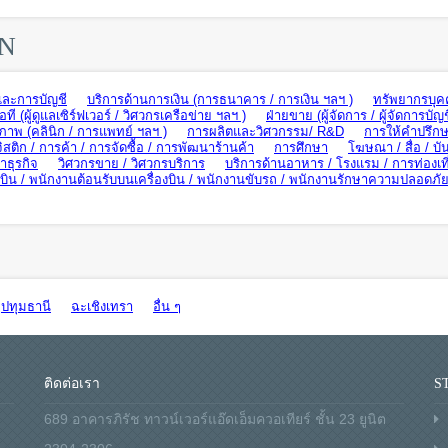
ON
และการบัญชี
บริการด้านการเงิน (การธนาคาร / การเงิน ฯลฯ )
ทรัพยากรบุค
อที (ผู้ดูแลเซิร์ฟเวอร์ / วิศวกรเครือข่าย ฯลฯ )
ฝ่ายขาย (ผู้จัดการ / ผู้จัดการบัญช
ภาพ (คลินิก / การแพทย์ ฯลฯ )
การผลิตและวิศวกรรม/ R&D
การให้คำปรึกษ
ิสติก / การค้า / การจัดซื้อ / การพัฒนาร้านค้า
การศึกษา
โฆษณา / สื่อ / บัน
ธุรกิจ
วิศวกรขาย / วิศวกรบริการ
บริการด้านอาหาร / โรงแรม / การท่องเท
น / พนักงานต้อนรับบนเครื่องบิน / พนักงานขับรถ / พนักงานรักษาความปลอดภั
ปทุมธานี
ฉะเชิงเทรา
อื่น ๆ
ติดต่อเรา
S
689 อาคารภิรัช ทาวน์เวอร์แอ๊ดเอ็มควอเทียร์ ชั้น 23 ยูนิต