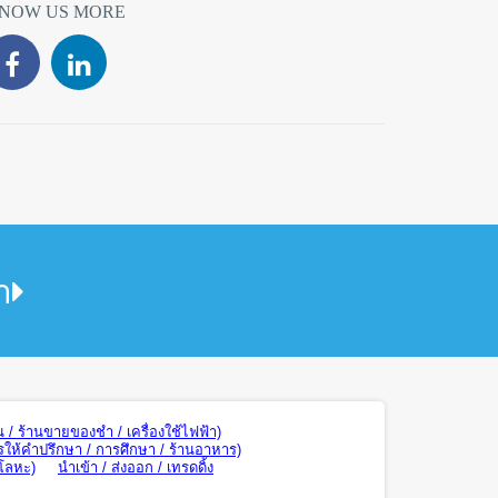
NOW US MORE
า
น / ร้านขายของชำ / เครื่องใช้ไฟฟ้า)
รให้คำปรึกษา / การศึกษา / ร้านอาหาร)
 โลหะ)
นำเข้า / ส่งออก / เทรดดิ้ง