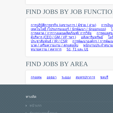
FIND JOBS BY JOB FUNCTI
การปฏิบัติการธุรกิจ (เลขานุการ / ผู้ช่วย / ล่าม)
การเงิน
เทคโนโลยี (โปรแกรมเมอร์ / นักพัฒนา / นักออกแบบ)
ไ
การตลาด / การวางแผนผลิตภัณฑ์/ การวิจัย
การดูแลสุข
ผู้บริหาร (CEO / GM / VP ฯลฯ )
อสังหาริมทรัพย์
โลจ
ประชาสัมพันธ์ / IR / CSR
การพัฒนาองค์กร / การพัฒนา
นวด / เสริมความงาม / ตกแต่งเล็บ
พนักงานประจำสนามบิ
ทนายความ / ตุลาการ
S1, T1 และ U1
FIND JOBS BY AREA
กรุงเทพ
อยุธยา
ระยอง
สมุทรปราการ
ชลบุรี
ทางลัด
หน้าแรก