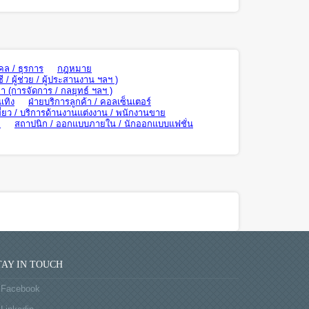
คล / ธุรการ
กฎหมาย
ี / ผู้ช่วย / ผู้ประสานงาน ฯลฯ )
า (การจัดการ / กลยุทธ์ ฯลฯ )
เทิง
ฝ่ายบริการลูกค้า / คอลเซ็นเตอร์
ี่ยว / บริการด้านงานแต่งงาน / พนักงานขาย
ย
สถาปนิก / ออกแบบภายใน / นักออกแบบแฟชั่น
TAY IN TOUCH
Facebook