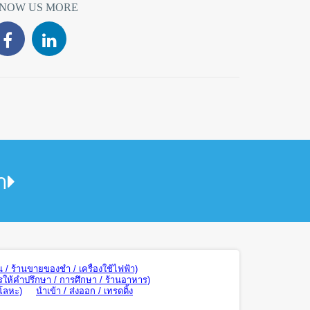
NOW US MORE
า
น / ร้านขายของชำ / เครื่องใช้ไฟฟ้า)
รให้คำปรึกษา / การศึกษา / ร้านอาหาร)
 โลหะ)
นำเข้า / ส่งออก / เทรดดิ้ง