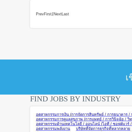
Prev
First
1
Next
Last
เ
FIND JOBS BY INDUSTRY
อุตสาหกรรมการเงิน (การจัดการสินทรัพย์ / การธนาคาร / ปร
อุตสาหกรรมการดูแลสุขภาพ (การแพทย์ / การวินิจฉัย / วิ
อุตสาหกรรมด้านเทคโนโลยี / ออนไลน์ (ไอที / ซอฟต์แวร์ / ฮ
อุตสาหกรรมพลังงาน
บริษัทที่จัดการธุรกิจที่หลากหลาย