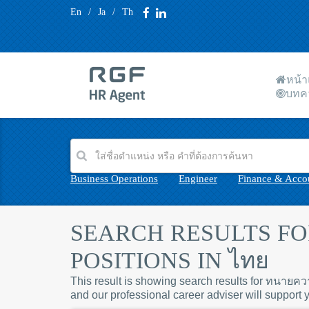
En
/
Ja
/
Th
หน้
บทค
Business Operations
Engineer
Finance & Acco
SEARCH RESULTS FOR
POSITIONS IN ไทย
This result is showing search results for ทนายคว
and our professional career adviser will support 