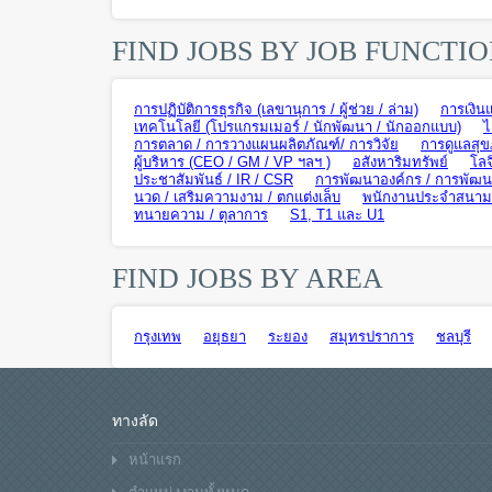
FIND JOBS BY JOB FUNCTI
การปฏิบัติการธุรกิจ (เลขานุการ / ผู้ช่วย / ล่าม)
การเงิน
เทคโนโลยี (โปรแกรมเมอร์ / นักพัฒนา / นักออกแบบ)
ไ
การตลาด / การวางแผนผลิตภัณฑ์/ การวิจัย
การดูแลสุข
ผู้บริหาร (CEO / GM / VP ฯลฯ )
อสังหาริมทรัพย์
โลจ
ประชาสัมพันธ์ / IR / CSR
การพัฒนาองค์กร / การพัฒนา
นวด / เสริมความงาม / ตกแต่งเล็บ
พนักงานประจำสนามบิ
ทนายความ / ตุลาการ
S1, T1 และ U1
FIND JOBS BY AREA
กรุงเทพ
อยุธยา
ระยอง
สมุทรปราการ
ชลบุรี
ทางลัด
หน้าแรก