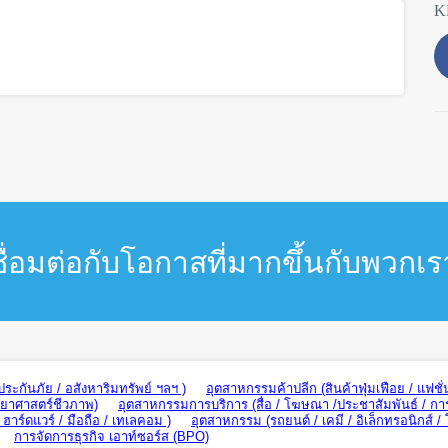
K
ชื่อมต่อกับโอกาสที่มากขึ้นกับพวกเร
ะกันภัย / อสังหาริมทรัพย์ ฯลฯ )
อุตสาหกรรมค้าปลีก (สินค้าฟุ่มเฟือย / แฟชั่
ทยาศาสตร์ชีวภาพ)
อุตสาหกรรมการบริการ (สื่อ / โฆษณา /ประชาสัมพันธ์ / กา
าร์ดแวร์ / มือถือ / เทเลคอม )
อุตสาหกรรม (รถยนต์ / เคมี / อิเล็กทรอนิกส์ /
การจัดการธุรกิจ เอาท์ซอร์ส (BPO)