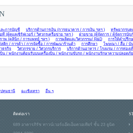
ON
และการบัญชี
บริการด้านการเงิน (การธนาคาร / การเงิน ฯลฯ )
ทรัพยากรบุค
อที (ผู้ดูแลเซิร์ฟเวอร์ / วิศวกรเครือข่าย ฯลฯ )
ฝ่ายขาย (ผู้จัดการ / ผู้จัดการบัญช
ภาพ (คลินิก / การแพทย์ ฯลฯ )
การผลิตและวิศวกรรม/ R&D
การให้คำปรึกษ
ิสติก / การค้า / การจัดซื้อ / การพัฒนาร้านค้า
การศึกษา
โฆษณา / สื่อ / บัน
ธุรกิจ
วิศวกรขาย / วิศวกรบริการ
บริการด้านอาหาร / โรงแรม / การท่องเท
น / พนักงานต้อนรับบนเครื่องบิน / พนักงานขับรถ / พนักงานรักษาความปลอดภั
ปทุมธานี
ฉะเชิงเทรา
อื่น ๆ
ติดต่อเรา
S
689 อาคารภิรัช ทาวน์เวอร์แอ๊ดเอ็มควอเทียร์ ชั้น 23 ยูนิต