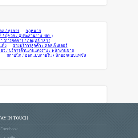
คล / ธุรการ
กฎหมาย
ี / ผู้ช่วย / ผู้ประสานงาน ฯลฯ )
า (การจัดการ / กลยุทธ์ ฯลฯ )
เทิง
ฝ่ายบริการลูกค้า / คอลเซ็นเตอร์
ี่ยว / บริการด้านงานแต่งงาน / พนักงานขาย
ย
สถาปนิก / ออกแบบภายใน / นักออกแบบแฟชั่น
TAY IN TOUCH
Facebook