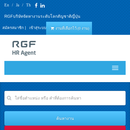
En
/
Ja
/
Th
RGFบริษัทจัดหางานระดับโลกสัญชาติญี่ปุ่น
สมัครสมาชิก
|
เข้าสุ่ระบบ
งานที่เลือกไว้ (0 งาน)
T
o
g
g
l
e
n
a
v
i
g
a
t
i
o