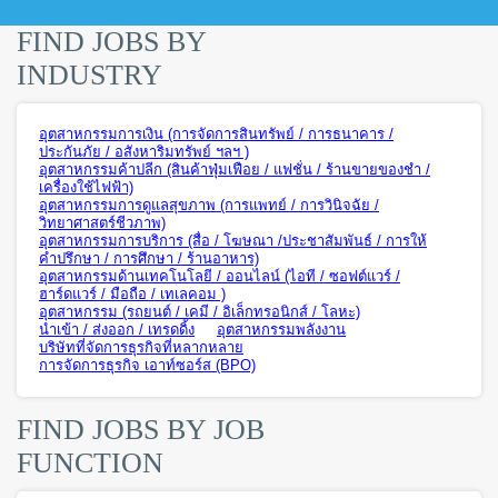
FIND JOBS BY
INDUSTRY
อุตสาหกรรมการเงิน (การจัดการสินทรัพย์ / การธนาคาร /
ประกันภัย / อสังหาริมทรัพย์ ฯลฯ )
อุตสาหกรรมค้าปลีก (สินค้าฟุ่มเฟือย / แฟชั่น / ร้านขายของชำ /
เครื่องใช้ไฟฟ้า)
อุตสาหกรรมการดูแลสุขภาพ (การแพทย์ / การวินิจฉัย /
วิทยาศาสตร์ชีวภาพ)
อุตสาหกรรมการบริการ (สื่อ / โฆษณา /ประชาสัมพันธ์ / การให้
คำปรึกษา / การศึกษา / ร้านอาหาร)
อุตสาหกรรมด้านเทคโนโลยี / ออนไลน์ (ไอที / ซอฟต์แวร์ /
ฮาร์ดแวร์ / มือถือ / เทเลคอม )
อุตสาหกรรม (รถยนต์ / เคมี / อิเล็กทรอนิกส์ / โลหะ)
นำเข้า / ส่งออก / เทรดดิ้ง
อุตสาหกรรมพลังงาน
บริษัทที่จัดการธุรกิจที่หลากหลาย
การจัดการธุรกิจ เอาท์ซอร์ส (BPO)
FIND JOBS BY JOB
FUNCTION