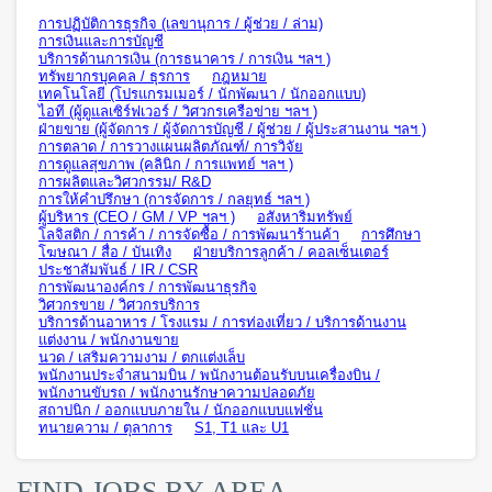
การปฏิบัติการธุรกิจ (เลขานุการ / ผู้ช่วย / ล่าม)
การเงินและการบัญชี
บริการด้านการเงิน (การธนาคาร / การเงิน ฯลฯ )
ทรัพยากรบุคคล / ธุรการ
กฎหมาย
เทคโนโลยี (โปรแกรมเมอร์ / นักพัฒนา / นักออกแบบ)
ไอที (ผู้ดูแลเซิร์ฟเวอร์ / วิศวกรเครือข่าย ฯลฯ )
ฝ่ายขาย (ผู้จัดการ / ผู้จัดการบัญชี / ผู้ช่วย / ผู้ประสานงาน ฯลฯ )
การตลาด / การวางแผนผลิตภัณฑ์/ การวิจัย
การดูแลสุขภาพ (คลินิก / การแพทย์ ฯลฯ )
การผลิตและวิศวกรรม/ R&D
การให้คำปรึกษา (การจัดการ / กลยุทธ์ ฯลฯ )
ผู้บริหาร (CEO / GM / VP ฯลฯ )
อสังหาริมทรัพย์
โลจิสติก / การค้า / การจัดซื้อ / การพัฒนาร้านค้า
การศึกษา
โฆษณา / สื่อ / บันเทิง
ฝ่ายบริการลูกค้า / คอลเซ็นเตอร์
ประชาสัมพันธ์ / IR / CSR
การพัฒนาองค์กร / การพัฒนาธุรกิจ
วิศวกรขาย / วิศวกรบริการ
บริการด้านอาหาร / โรงแรม / การท่องเที่ยว / บริการด้านงาน
แต่งงาน / พนักงานขาย
นวด / เสริมความงาม / ตกแต่งเล็บ
พนักงานประจำสนามบิน / พนักงานต้อนรับบนเครื่องบิน /
พนักงานขับรถ / พนักงานรักษาความปลอดภัย
สถาปนิก / ออกแบบภายใน / นักออกแบบแฟชั่น
ทนายความ / ตุลาการ
S1, T1 และ U1
FIND JOBS BY AREA