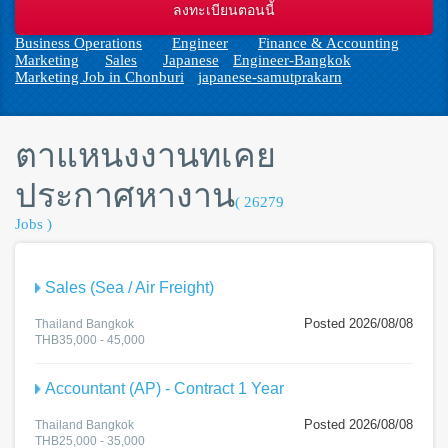
n
Business Operations
Engineer
Finance & Accounting
Marketing
Sales
Japanese
Engineer-Bangkok
Marketing Job in Chonburi
japanese-samutprakarn
ตาแหนงงานทเคย
ประกาศหางาน
( 26279
Jobs )
Sales (Sea / Air Freight)
Posted 2026/08/08
Thailand Bangkok
THB35,000 - 45,000
Accountant (AP) - Contract 1 Year
Posted 2026/08/08
Thailand Bangkok
THB25,000 - 35,000