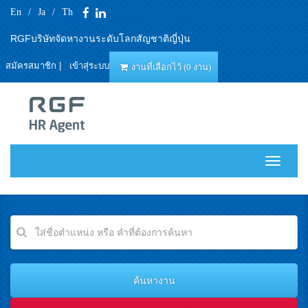
En
/
Ja
/
Th
RGFบริษัทจัดหางานระดับโลกสัญชาติญี่ปุ่น
สมัครสมาชิก
|
เข้าสุ่ระบบ
งานที่เลือกไว้ (0 งาน)
T
o
g
g
l
e
n
a
v
i
g
a
t
i
o