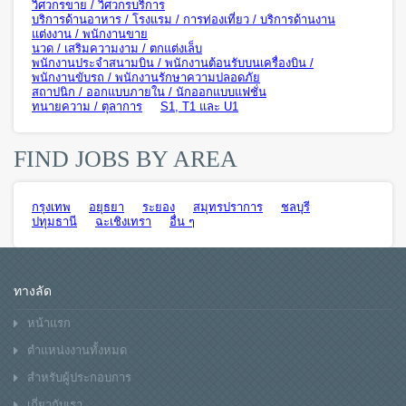
วิศวกรขาย / วิศวกรบริการ
บริการด้านอาหาร / โรงแรม / การท่องเที่ยว / บริการด้านงาน
แต่งงาน / พนักงานขาย
นวด / เสริมความงาม / ตกแต่งเล็บ
พนักงานประจำสนามบิน / พนักงานต้อนรับบนเครื่องบิน /
พนักงานขับรถ / พนักงานรักษาความปลอดภัย
สถาปนิก / ออกแบบภายใน / นักออกแบบแฟชั่น
ทนายความ / ตุลาการ
S1, T1 และ U1
FIND JOBS BY AREA
กรุงเทพ
อยุธยา
ระยอง
สมุทรปราการ
ชลบุรี
ปทุมธานี
ฉะเชิงเทรา
อื่น ๆ
ทางลัด
หน้าแรก
ตำแหน่งงานทั้งหมด
สำหรับผู้ประกอบการ
เกี่ยวกับเรา