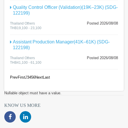
Quality Control Officer (Validation)(19K–23K) (SDG-
122199)
Posted 2026/08/08
Thailand Others
THB19,100 - 23,100
Assistant Production Manager(41K–61K) (SDG-
122198)
Posted 2026/08/08
Thailand Others
THB41,100 - 61,100
Prev
First
2
3
4
5
6
Next
Last
Nullable object must have a value.
KNOW US MORE