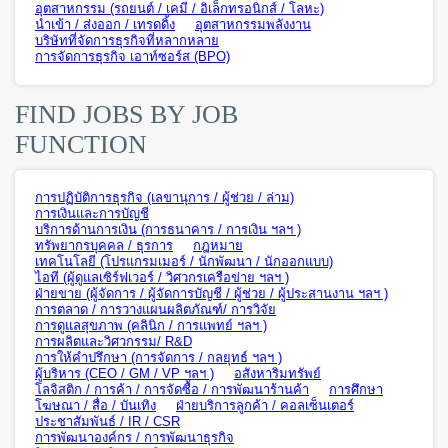
อุตสาหกรรม (รถยนต์ / เคมี / อิเล็กทรอนิกส์ / โลหะ)
นำเข้า / ส่งออก / เทรดดิ้ง
อุตสาหกรรมพลังงาน
บริษัทที่จัดการธุรกิจที่หลากหลาย
การจัดการธุรกิจ เอาท์ซอร์ส (BPO)
FIND JOBS BY JOB
FUNCTION
การปฏิบัติการธุรกิจ (เลขานุการ / ผู้ช่วย / ล่าม)
การเงินและการบัญชี
บริการด้านการเงิน (การธนาคาร / การเงิน ฯลฯ )
ทรัพยากรบุคคล / ธุรการ
กฎหมาย
เทคโนโลยี (โปรแกรมเมอร์ / นักพัฒนา / นักออกแบบ)
ไอที (ผู้ดูแลเซิร์ฟเวอร์ / วิศวกรเครือข่าย ฯลฯ )
ฝ่ายขาย (ผู้จัดการ / ผู้จัดการบัญชี / ผู้ช่วย / ผู้ประสานงาน ฯลฯ )
การตลาด / การวางแผนผลิตภัณฑ์/ การวิจัย
การดูแลสุขภาพ (คลินิก / การแพทย์ ฯลฯ )
การผลิตและวิศวกรรม/ R&D
การให้คำปรึกษา (การจัดการ / กลยุทธ์ ฯลฯ )
ผู้บริหาร (CEO / GM / VP ฯลฯ )
อสังหาริมทรัพย์
โลจิสติก / การค้า / การจัดซื้อ / การพัฒนาร้านค้า
การศึกษา
โฆษณา / สื่อ / บันเทิง
ฝ่ายบริการลูกค้า / คอลเซ็นเตอร์
ประชาสัมพันธ์ / IR / CSR
การพัฒนาองค์กร / การพัฒนาธุรกิจ