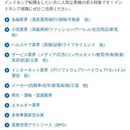
インドネシア転職をしたい方に人気な業種の求人特集です！イン
ドネシア就職にぜひご活用ください。
金融業界（資産運用/銀行/保険/不動産 他）
小売業界（高級商材/ファッション/アパレル/生活用品/家電
他）
ヘルスケア業界（医療/診察/ライフサイエンス 他）
サービス業界（メディア/広告/コンサルタント/教育/外食/飲食/
美容/娯楽/士業 他）
インターネット業界（IT/ソフトウェア/ハードウェア/モバイル/
通信 他）
メーカー(自動車/化学/家電/鉱物/工場 他)
商社・運輸・貿易業界
エネルギー業界
多角事業経営企業
業務管理アウトソース（BPO）