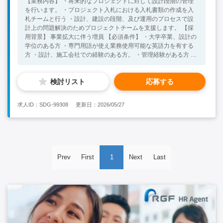
【業務内容】 ・将来的なプロジェクトに対して設計段階の管理
を行います。 ・プロジェクト入札における入札書類の作成を入
札チームと行う ・設計、建設の段階、及び運用のプロセスで設
計上の問題解決のためプロジェクトチームを支援します。 【採
用背景】 事業拡大に伴う増員 【必須条件】 ・大学卒業、設計の
学位のある方 ・専門用語が使え業務使用可能な英語力を有する
方 ・設計、施工会社での経験のある方。 ・管理経験がある方 ・
3－4年の業務経験がある方。 【歓迎条件】 ・外資系企業、不動
産開発会社での経験のある方歓迎 ・8年以上のチーム管理経験の
検討リスト
応募する
ある方。 ・直近の会社での経験が3－4年ある方歓迎
求人ID：SDG-99308
更新日：2026/05/27
Prev
First
1
Next
Last