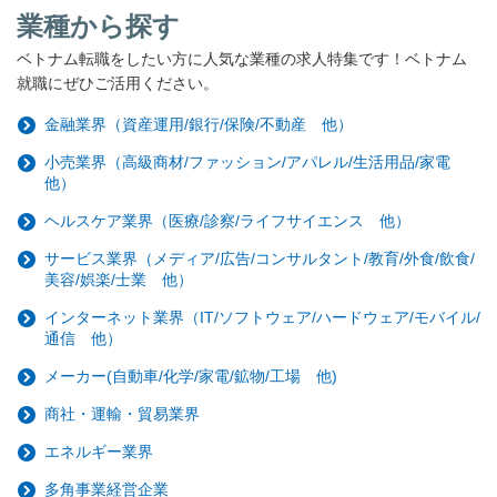
業種から探す
ベトナム転職をしたい方に人気な業種の求人特集です！ベトナム
就職にぜひご活用ください。
金融業界（資産運用/銀行/保険/不動産 他）
小売業界（高級商材/ファッション/アパレル/生活用品/家電
他）
ヘルスケア業界（医療/診察/ライフサイエンス 他）
サービス業界（メディア/広告/コンサルタント/教育/外食/飲食/
美容/娯楽/士業 他）
インターネット業界（IT/ソフトウェア/ハードウェア/モバイル/
通信 他）
メーカー(自動車/化学/家電/鉱物/工場 他)
商社・運輸・貿易業界
エネルギー業界
多角事業経営企業