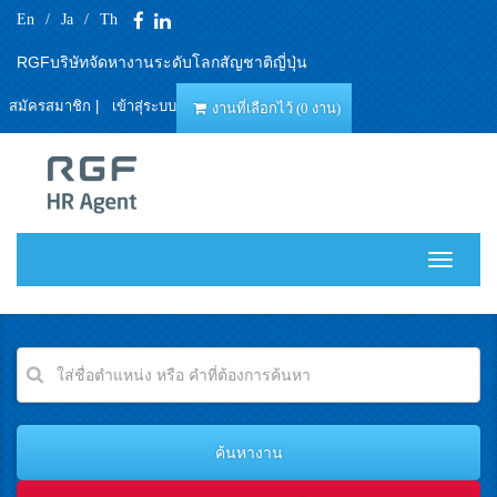
En
/
Ja
/
Th
RGFบริษัทจัดหางานระดับโลกสัญชาติญี่ปุ่น
สมัครสมาชิก
|
เข้าสุ่ระบบ
งานที่เลือกไว้ (0 งาน)
T
o
g
g
l
e
n
a
v
i
g
a
t
i
o