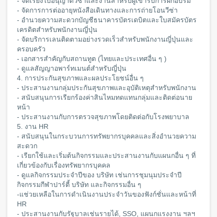
- จัดเรียงใบอนุญาตวีซ่าและงานสำหรับผู้เข้ารับการฝึกอบรม
- จัดการการต่ออายุหนังสือเดินทางและการถ่ายโอนวีซ่า
- อำนวยความสะดวกบัญชีธนาคารบัตรเดบิตและใบสมัครบัตร
เครดิตสำหรับพนักงานญี่ปุ่น
- จัดบริการเลนติดตามอย่างรวดเร็วสำหรับพนักงานญี่ปุ่นและ
ครอบครัว
- เอกสารสำคัญกับสถานทูต (ไทยและประเทศอื่น ๆ )
- ดูแลสัญญาอพาร์ทเมนต์สำหรับญี่ปุ่น
4. การประกันสุขภาพและผลประโยชน์อื่น ๆ
- ประสานงานกลุ่มประกันสุขภาพและอุบัติเหตุสำหรับพนักงาน
- สนับสนุนการเรียกร้องค่าสินไหมทดแทนกลุ่มและติดต่อนาย
หน้า
- ประสานงานกับการตรวจสุขภาพโดยติดต่อกับโรงพยาบาล
5. งาน HR
- สนับสนุนในกระบวนการทรัพยากรบุคคลและสิ่งอำนวยความ
สะดวก
- เรียกใช้และเริ่มต้นกิจกรรมและประสานงานกับแผนกอื่น ๆ ที่
เกี่ยวข้องกับเรื่องทรัพยากรบุคคล
- ดูแลกิจกรรมประจำปีของ บริษัท เช่นการชุมนุมประจำปี
กิจกรรมกีฬาปาร์ตี้ บริษัท และกิจกรรมอื่น ๆ
-แช่วยเหลือในการดำเนินงานประจำวันของฟังก์ชั่นและหน้าที่
HR
- ประสานงานกับรัฐบาลเช่นรายได้, SSO, แผนกแรงงาน ฯลฯ