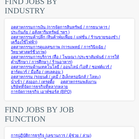
FIND JOBS BY
INDUSTRY
อุตสาหกรรมการเงิน (การจัดการสินทรัพย์ / การธนาคาร /
ประกันภัย / อสังหาริมทรัพย์ ฯลฯ )
อุตสาหกรรมค้าปลีก (สินค้าฟุ่มเฟือย / แฟชั่น / ร้านขายของชำ /
เครื่องใช้ไฟฟ้า)
อุตสาหกรรมการดูแลสุขภาพ (การแพทย์ / การวินิจฉัย /
วิทยาศาสตร์ชีวภาพ)
อุตสาหกรรมการบริการ (สื่อ / โฆษณา /ประชาสัมพันธ์ / การให้
คำปรึกษา / การศึกษา / ร้านอาหาร)
อุตสาหกรรมด้านเทคโนโลยี / ออนไลน์ (ไอที / ซอฟต์แวร์ /
ฮาร์ดแวร์ / มือถือ / เทเลคอม )
อุตสาหกรรม (รถยนต์ / เคมี / อิเล็กทรอนิกส์ / โลหะ)
นำเข้า / ส่งออก / เทรดดิ้ง
อุตสาหกรรมพลังงาน
บริษัทที่จัดการธุรกิจที่หลากหลาย
การจัดการธุรกิจ เอาท์ซอร์ส (BPO)
FIND JOBS BY JOB
FUNCTION
การปฏิบัติการธุรกิจ (เลขานุการ / ผู้ช่วย / ล่าม)