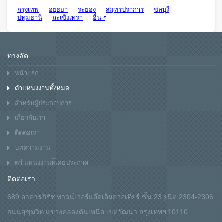
กรุงเทพ
อยุธยา
ระยอง
สมุทรปราการ
ชลบุรี
ปทุมธานี
ฉะเชิงเทรา
อื่น ๆ
ทางลัด
หน้าแรก
ตำแหน่งงานทั้งหมด
สำหรับผู้ประกอบการ
เกี่ยวกับเรา
ติดต่อเรา
บทความงาน
ตาํ แหน่งงานท่ีเคยประกาศ
ติดต่อเรา
689 อาคารภิรัช ทาวน์เวอร์แอ๊ดเอ็มควอเทียร์ ชั้น 23 ยูนิต 2304-2306
ถนนสุขุมวิท แขวงคลองตันเหนือ เขตวัฒนา กรุงเทพฯ 10110