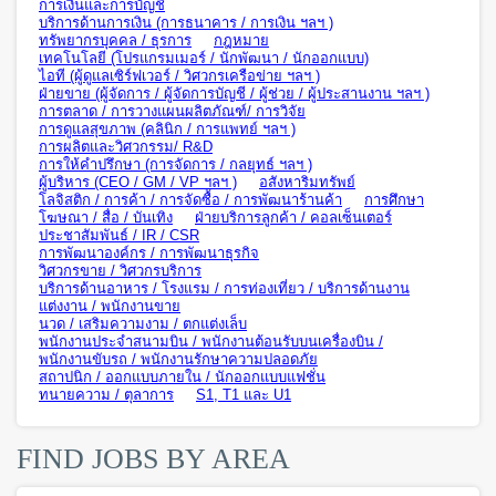
การเงินและการบัญชี
บริการด้านการเงิน (การธนาคาร / การเงิน ฯลฯ )
ทรัพยากรบุคคล / ธุรการ
กฎหมาย
เทคโนโลยี (โปรแกรมเมอร์ / นักพัฒนา / นักออกแบบ)
ไอที (ผู้ดูแลเซิร์ฟเวอร์ / วิศวกรเครือข่าย ฯลฯ )
ฝ่ายขาย (ผู้จัดการ / ผู้จัดการบัญชี / ผู้ช่วย / ผู้ประสานงาน ฯลฯ )
การตลาด / การวางแผนผลิตภัณฑ์/ การวิจัย
การดูแลสุขภาพ (คลินิก / การแพทย์ ฯลฯ )
การผลิตและวิศวกรรม/ R&D
การให้คำปรึกษา (การจัดการ / กลยุทธ์ ฯลฯ )
ผู้บริหาร (CEO / GM / VP ฯลฯ )
อสังหาริมทรัพย์
โลจิสติก / การค้า / การจัดซื้อ / การพัฒนาร้านค้า
การศึกษา
โฆษณา / สื่อ / บันเทิง
ฝ่ายบริการลูกค้า / คอลเซ็นเตอร์
ประชาสัมพันธ์ / IR / CSR
การพัฒนาองค์กร / การพัฒนาธุรกิจ
วิศวกรขาย / วิศวกรบริการ
บริการด้านอาหาร / โรงแรม / การท่องเที่ยว / บริการด้านงาน
แต่งงาน / พนักงานขาย
นวด / เสริมความงาม / ตกแต่งเล็บ
พนักงานประจำสนามบิน / พนักงานต้อนรับบนเครื่องบิน /
พนักงานขับรถ / พนักงานรักษาความปลอดภัย
สถาปนิก / ออกแบบภายใน / นักออกแบบแฟชั่น
ทนายความ / ตุลาการ
S1, T1 และ U1
FIND JOBS BY AREA