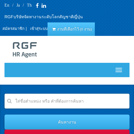
En
/
Ja
/
Th
RGFบริษัทจัดหางานระดับโลกสัญชาติญี่ปุ่น
สมัครสมาชิก
|
เข้าสุ่ระบบ
งานที่เลือกไว้ (0 งาน)
T
o
g
g
l
e
n
a
v
i
g
a
t
i
o