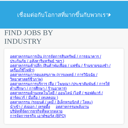
เชื่อมต่อกับโอกาสที่มากขึ้นกับพวกเรา
FIND JOBS BY
INDUSTRY
อุตสาหกรรมการเงิน (การจัดการสินทรัพย์ / การธนาคาร /
ประกันภัย / อสังหาริมทรัพย์ ฯลฯ )
อุตสาหกรรมค้าปลีก (สินค้าฟุ่มเฟือย / แฟชั่น / ร้านขายของชำ /
เครื่องใช้ไฟฟ้า)
อุตสาหกรรมการดูแลสุขภาพ (การแพทย์ / การวินิจฉัย /
วิทยาศาสตร์ชีวภาพ)
อุตสาหกรรมการบริการ (สื่อ / โฆษณา /ประชาสัมพันธ์ / การให้
คำปรึกษา / การศึกษา / ร้านอาหาร)
อุตสาหกรรมด้านเทคโนโลยี / ออนไลน์ (ไอที / ซอฟต์แวร์ /
ฮาร์ดแวร์ / มือถือ / เทเลคอม )
อุตสาหกรรม (รถยนต์ / เคมี / อิเล็กทรอนิกส์ / โลหะ)
นำเข้า / ส่งออก / เทรดดิ้ง
อุตสาหกรรมพลังงาน
บริษัทที่จัดการธุรกิจที่หลากหลาย
การจัดการธุรกิจ เอาท์ซอร์ส (BPO)