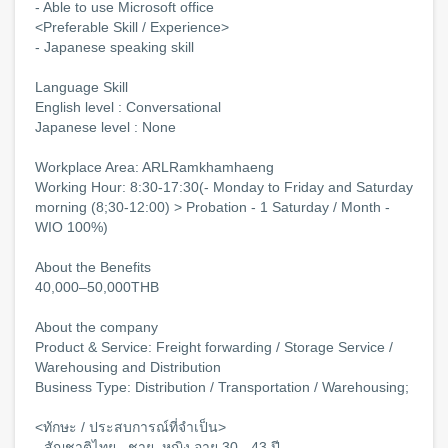
- Able to use Microsoft office
<Preferable Skill / Experience>
- Japanese speaking skill
Language Skill
English level : Conversational
Japanese level : None
Workplace Area: ARLRamkhamhaeng
Working Hour: 8:30-17:30(- Monday to Friday and Saturday
morning (8;30-12:00) > Probation - 1 Saturday / Month -
WIO 100%)
About the Benefits
40,000–50,000THB
About the company
Product & Service: Freight forwarding / Storage Service /
Warehousing and Distribution
Business Type: Distribution / Transportation / Warehousing;
<ทักษะ / ประสบการณ์ที่จำเป็น>
- สัญชาติไทย , ชาย, หญิง อายุ 30 - 43 ปี