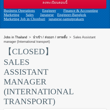
n
Business Operations
Engineer
Finance & Accounting
Marketing
Sales
Japanese
Engineer-Bangkok
Marketing Job in Chonburi
japanese-samutprakarn
Jobs in Thailand
>
นำเข้า / ส่งออก / เทรดดิ้ง
>
Sales Assistant
manager (International transport)
【CLOSED】
SALES
ASSISTANT
MANAGER
(INTERNATIONAL
TRANSPORT)