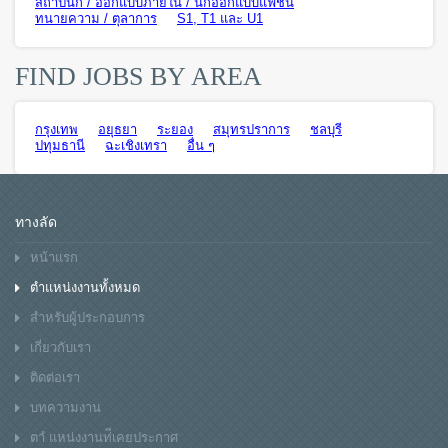
สถาปนิก / ออกแบบภายใน / นักออกแบบแฟชั่น
ทนายความ / ตุลาการ
S1, T1 และ U1
FIND JOBS BY AREA
กรุงเทพ
อยุธยา
ระยอง
สมุทรปราการ
ชลบุรี
ปทุมธานี
ฉะเชิงเทรา
อื่น ๆ
ทางลัด
หน้าแรก
ตำแหน่งงานทั้งหมด
สำหรับผู้ประกอบการ
เกี่ยวกับเรา
ติดต่อเรา
บทความงาน
ตาํ แหน่งงานท่ีเคยประกาศ