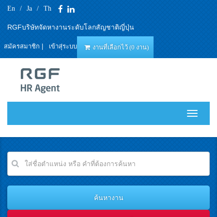
En
/
Ja
/
Th
RGFบริษัทจัดหางานระดับโลกสัญชาติญี่ปุ่น
สมัครสมาชิก
|
เข้าสุ่ระบบ
งานที่เลือกไว้ (0 งาน)
T
o
g
g
l
e
n
a
v
i
g
a
t
i
o