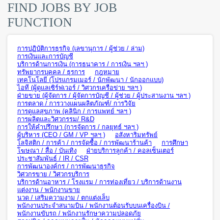
FIND JOBS BY JOB
FUNCTION
การปฏิบัติการธุรกิจ (เลขานุการ / ผู้ช่วย / ล่าม)
การเงินและการบัญชี
บริการด้านการเงิน (การธนาคาร / การเงิน ฯลฯ )
ทรัพยากรบุคคล / ธุรการ
กฎหมาย
เทคโนโลยี (โปรแกรมเมอร์ / นักพัฒนา / นักออกแบบ)
ไอที (ผู้ดูแลเซิร์ฟเวอร์ / วิศวกรเครือข่าย ฯลฯ )
ฝ่ายขาย (ผู้จัดการ / ผู้จัดการบัญชี / ผู้ช่วย / ผู้ประสานงาน ฯลฯ )
การตลาด / การวางแผนผลิตภัณฑ์/ การวิจัย
การดูแลสุขภาพ (คลินิก / การแพทย์ ฯลฯ )
การผลิตและวิศวกรรม/ R&D
การให้คำปรึกษา (การจัดการ / กลยุทธ์ ฯลฯ )
ผู้บริหาร (CEO / GM / VP ฯลฯ )
อสังหาริมทรัพย์
โลจิสติก / การค้า / การจัดซื้อ / การพัฒนาร้านค้า
การศึกษา
โฆษณา / สื่อ / บันเทิง
ฝ่ายบริการลูกค้า / คอลเซ็นเตอร์
ประชาสัมพันธ์ / IR / CSR
การพัฒนาองค์กร / การพัฒนาธุรกิจ
วิศวกรขาย / วิศวกรบริการ
บริการด้านอาหาร / โรงแรม / การท่องเที่ยว / บริการด้านงาน
แต่งงาน / พนักงานขาย
นวด / เสริมความงาม / ตกแต่งเล็บ
พนักงานประจำสนามบิน / พนักงานต้อนรับบนเครื่องบิน /
พนักงานขับรถ / พนักงานรักษาความปลอดภัย