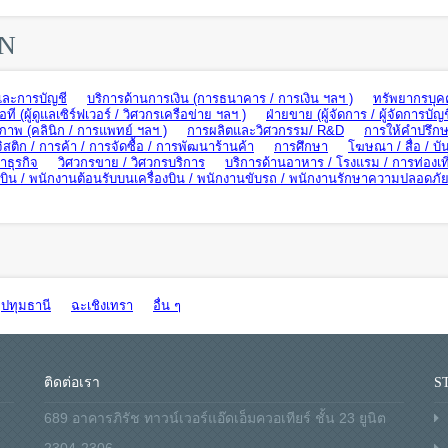
ON
และการบัญชี
บริการด้านการเงิน (การธนาคาร / การเงิน ฯลฯ )
ทรัพยากรบุค
อที (ผู้ดูแลเซิร์ฟเวอร์ / วิศวกรเครือข่าย ฯลฯ )
ฝ่ายขาย (ผู้จัดการ / ผู้จัดการบัญช
ภาพ (คลินิก / การแพทย์ ฯลฯ )
การผลิตและวิศวกรรม/ R&D
การให้คำปรึกษ
ิสติก / การค้า / การจัดซื้อ / การพัฒนาร้านค้า
การศึกษา
โฆษณา / สื่อ / บัน
ธุรกิจ
วิศวกรขาย / วิศวกรบริการ
บริการด้านอาหาร / โรงแรม / การท่องเท
น / พนักงานต้อนรับบนเครื่องบิน / พนักงานขับรถ / พนักงานรักษาความปลอดภั
ปทุมธานี
ฉะเชิงเทรา
อื่น ๆ
ติดต่อเรา
S
689 อาคารภิรัช ทาวน์เวอร์แอ๊ดเอ็มควอเทียร์ ชั้น 23 ยูนิต