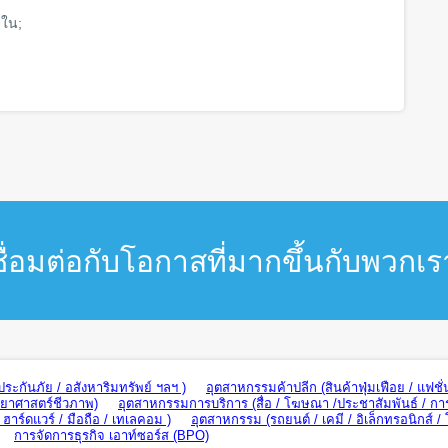
ยใน;
ชื่อมต่อกับโอกาสที่มากขึ้นกับพวกเร
ะกันภัย / อสังหาริมทรัพย์ ฯลฯ )
อุตสาหกรรมค้าปลีก (สินค้าฟุ่มเฟือย / แฟชั่
ทยาศาสตร์ชีวภาพ)
อุตสาหกรรมการบริการ (สื่อ / โฆษณา /ประชาสัมพันธ์ / กา
าร์ดแวร์ / มือถือ / เทเลคอม )
อุตสาหกรรม (รถยนต์ / เคมี / อิเล็กทรอนิกส์ /
การจัดการธุรกิจ เอาท์ซอร์ส (BPO)