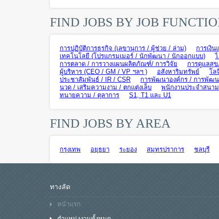
FIND JOBS BY JOB FUNCTI
การปฏิบัติการธุรกิจ (เลขานุการ / ผู้ช่วย / ล่าม)
การเงิน
เทคโนโลยี (โปรแกรมเมอร์ / นักพัฒนา / นักออกแบบ)
ไ
การตลาด / การวางแผนผลิตภัณฑ์/ การวิจัย
การดูแลสุข
ผู้บริหาร (CEO / GM / VP ฯลฯ )
อสังหาริมทรัพย์
โลจ
ประชาสัมพันธ์ / IR / CSR
การพัฒนาองค์กร / การพัฒนา
นวด / เสริมความงาม / ตกแต่งเล็บ
พนักงานประจำสนามบิ
ทนายความ / ตุลาการ
S1, T1 และ U1
FIND JOBS BY AREA
กรุงเทพ
อยุธยา
ระยอง
สมุทรปราการ
ชลบุรี
ทางลัด
หน้าแรก
ตำแหน่งงานทั้งหมด