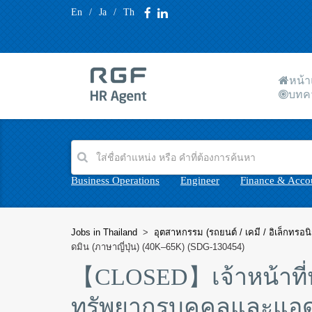
En
/
Ja
/
Th
หน้
บทค
Business Operations
Engineer
Finance & Acco
Jobs in Thailand
>
อุตสาหกรรม (รถยนต์ / เคมี / อิเล็กทรอนิ
ดมิน (ภาษาญี่ปุ่น) (40K–65K) (SDG-130454)
【CLOSED】
เจ้าหน้าที
ทรัพยากรบุคคลและแอดมิ