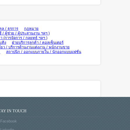
คล / ธุรการ
กฎหมาย
ี / ผู้ช่วย / ผู้ประสานงาน ฯลฯ )
า (การจัดการ / กลยุทธ์ ฯลฯ )
เทิง
ฝ่ายบริการลูกค้า / คอลเซ็นเตอร์
ี่ยว / บริการด้านงานแต่งงาน / พนักงานขาย
ย
สถาปนิก / ออกแบบภายใน / นักออกแบบแฟชั่น
TAY IN TOUCH
Facebook
Linkedin