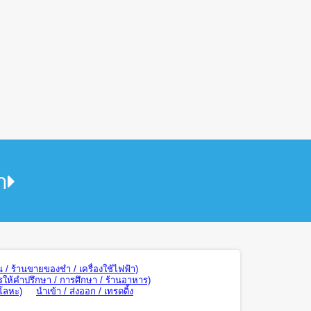
า
น / ร้านขายของชำ / เครื่องใช้ไฟฟ้า)
รให้คำปรึกษา / การศึกษา / ร้านอาหาร)
 โลหะ)
นำเข้า / ส่งออก / เทรดดิ้ง