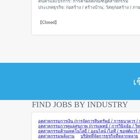
สินค้าและบริการ: การค้าผลิตภัณฑ์อุตสาหกรรม
ประเภทธุรกิจ: ก่อสร้าง / สร้างบ้าน; วัสดุก่อสร้าง / ภา
【Closed】
เ
FIND JOBS BY INDUSTRY
อุตสาหกรรมการเงิน (การจัดการสินทรัพย์ / การธนาคาร / ปร
อุตสาหกรรมการดูแลสุขภาพ (การแพทย์ / การวินิจฉัย / วิ
อุตสาหกรรมด้านเทคโนโลยี / ออนไลน์ (ไอที / ซอฟต์แวร์ / ฮ
อุตสาหกรรมพลังงาน
บริษัทที่จัดการธุรกิจที่หลากหลาย