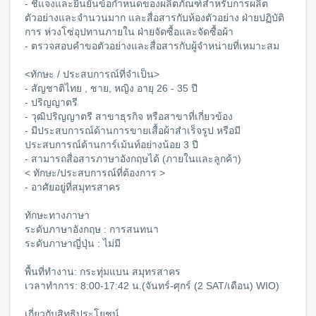
- ชี้แจงและยืนยันข้อกำหนดของผลิตภัณฑ์สำหรับการผลิต
ตัวอย่างและจำนวนมาก และสื่อสารกับห้องตัวอย่าง ฝ่ายปฏิบัติ
การ ห่วงโซ่อุปทานภายใน ฝ่ายจัดซื้อและจัดซื้อผ้า
- ตรวจสอบคำขอตัวอย่างและสื่อสารกับผู้จำหน่ายที่เหมาะสม
<ทักษะ / ประสบการณ์ที่จำเป็น>
- สัญชาติไทย , ชาย, หญิง อายุ 26 - 35 ปี
- ปริญญาตรี
- วุฒิปริญญาตรี สาขาธุรกิจ หรือสาขาที่เกี่ยวข้อง
- มีประสบการณ์ด้านการขายเสื้อผ้าสำเร็จรูป หรือมี
ประสบการณ์ด้านการ์เม้นท์อย่างน้อย 3 ปี
- สามารถสื่อสารภาษาอังกฤษได้ (ภายในและลูกค้า)
< ทักษะ/ประสบการณ์ที่ต้องการ >
- อาศัยอยู่ที่สมุทรสาคร
ทักษะทางภาษา
ระดับภาษาอังกฤษ : การสนทนา
ระดับภาษาญี่ปุ่น : ไม่มี
พื้นที่ทำงาน: กระทุ่มแบน สมุทรสาคร
เวลาทำการ: 8:00-17:42 น.(จันทร์-ศุกร์ (2 SAT/เดือน) WIO)
เกี่ยวกับสิทธิประโยชน์