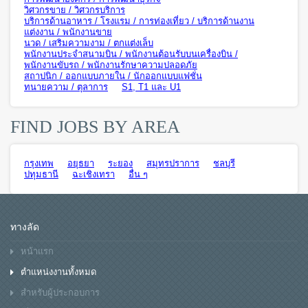
วิศวกรขาย / วิศวกรบริการ
บริการด้านอาหาร / โรงแรม / การท่องเที่ยว / บริการด้านงาน
แต่งงาน / พนักงานขาย
นวด / เสริมความงาม / ตกแต่งเล็บ
พนักงานประจำสนามบิน / พนักงานต้อนรับบนเครื่องบิน /
พนักงานขับรถ / พนักงานรักษาความปลอดภัย
สถาปนิก / ออกแบบภายใน / นักออกแบบแฟชั่น
ทนายความ / ตุลาการ
S1, T1 และ U1
FIND JOBS BY AREA
กรุงเทพ
อยุธยา
ระยอง
สมุทรปราการ
ชลบุรี
ปทุมธานี
ฉะเชิงเทรา
อื่น ๆ
ทางลัด
หน้าแรก
ตำแหน่งงานทั้งหมด
สำหรับผู้ประกอบการ