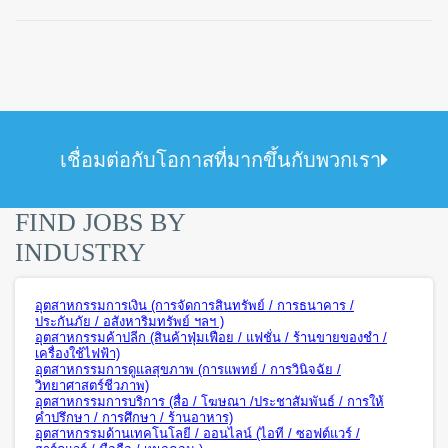
เชื่อมต่อกับโอกาสที่มากขึ้นกับพวกเรา
FIND JOBS BY
INDUSTRY
อุตสาหกรรมการเงิน (การจัดการสินทรัพย์ / การธนาคาร /
ประกันภัย / อสังหาริมทรัพย์ ฯลฯ )
อุตสาหกรรมค้าปลีก (สินค้าฟุ่มเฟือย / แฟชั่น / ร้านขายของชำ /
เครื่องใช้ไฟฟ้า)
อุตสาหกรรมการดูแลสุขภาพ (การแพทย์ / การวินิจฉัย /
วิทยาศาสตร์ชีวภาพ)
อุตสาหกรรมการบริการ (สื่อ / โฆษณา /ประชาสัมพันธ์ / การให้
คำปรึกษา / การศึกษา / ร้านอาหาร)
อุตสาหกรรมด้านเทคโนโลยี / ออนไลน์ (ไอที / ซอฟต์แวร์ /