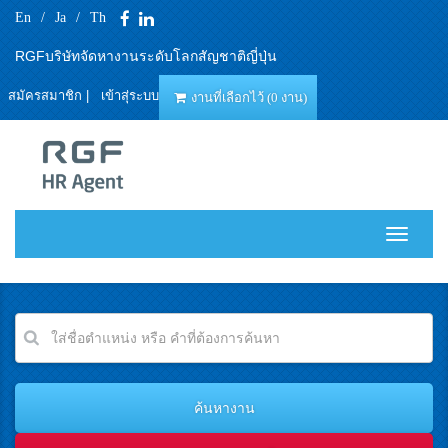
En
/
Ja
/
Th
RGFบริษัทจัดหางานระดับโลกสัญชาติญี่ปุ่น
สมัครสมาชิก
|
เข้าสุ่ระบบ
งานที่เลือกไว้ (0 งาน)
T
o
g
g
l
e
n
a
v
i
g
a
t
i
o