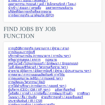
ฮาร์ดแวร์ / มือถือ / เทเลคอม )
อุตสาหกรรม (รถยนต์ / เคมี / อิเล็กทรอนิกส์ / โลหะ)
นำเข้า / ส่งออก / เทรดดิ้ง
อุตสาหกรรมพลังงาน
บริษัทที่จัดการธุรกิจที่หลากหลาย
การจัดการธุรกิจ เอาท์ซอร์ส (BPO)
FIND JOBS BY JOB
FUNCTION
การปฏิบัติการธุรกิจ (เลขานุการ / ผู้ช่วย / ล่าม)
การเงินและการบัญชี
บริการด้านการเงิน (การธนาคาร / การเงิน ฯลฯ )
ทรัพยากรบุคคล / ธุรการ
กฎหมาย
เทคโนโลยี (โปรแกรมเมอร์ / นักพัฒนา / นักออกแบบ)
ไอที (ผู้ดูแลเซิร์ฟเวอร์ / วิศวกรเครือข่าย ฯลฯ )
ฝ่ายขาย (ผู้จัดการ / ผู้จัดการบัญชี / ผู้ช่วย / ผู้ประสานงาน ฯลฯ )
การตลาด / การวางแผนผลิตภัณฑ์/ การวิจัย
การดูแลสุขภาพ (คลินิก / การแพทย์ ฯลฯ )
การผลิตและวิศวกรรม/ R&D
การให้คำปรึกษา (การจัดการ / กลยุทธ์ ฯลฯ )
ผู้บริหาร (CEO / GM / VP ฯลฯ )
อสังหาริมทรัพย์
โลจิสติก / การค้า / การจัดซื้อ / การพัฒนาร้านค้า
การศึกษา
โฆษณา / สื่อ / บันเทิง
ฝ่ายบริการลูกค้า / คอลเซ็นเตอร์
ประชาสัมพันธ์ / IR / CSR
การพัฒนาองค์กร / การพัฒนาธุรกิจ