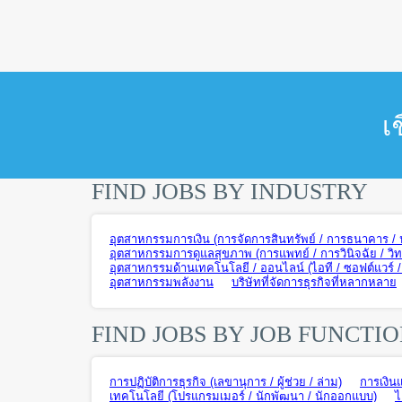
เ
FIND JOBS BY INDUSTRY
อุตสาหกรรมการเงิน (การจัดการสินทรัพย์ / การธนาคาร / ปร
อุตสาหกรรมการดูแลสุขภาพ (การแพทย์ / การวินิจฉัย / วิ
อุตสาหกรรมด้านเทคโนโลยี / ออนไลน์ (ไอที / ซอฟต์แวร์ / ฮ
อุตสาหกรรมพลังงาน
บริษัทที่จัดการธุรกิจที่หลากหลาย
FIND JOBS BY JOB FUNCTI
การปฏิบัติการธุรกิจ (เลขานุการ / ผู้ช่วย / ล่าม)
การเงิน
เทคโนโลยี (โปรแกรมเมอร์ / นักพัฒนา / นักออกแบบ)
ไ