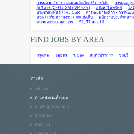
การตลาด / การวางแผนผลิตภัณฑ์/ การวิจัย
การดูแลสุข
ผู้บริหาร (CEO / GM / VP ฯลฯ )
อสังหาริมทรัพย์
โลจ
ประชาสัมพันธ์ / IR / CSR
การพัฒนาองค์กร / การพัฒนา
นวด / เสริมความงาม / ตกแต่งเล็บ
พนักงานประจำสนามบิ
ทนายความ / ตุลาการ
S1, T1 และ U1
FIND JOBS BY AREA
กรุงเทพ
อยุธยา
ระยอง
สมุทรปราการ
ชลบุรี
ทางลัด
หน้าแรก
ตำแหน่งงานทั้งหมด
สำหรับผู้ประกอบการ
เกี่ยวกับเรา
ติดต่อเรา
บทความงาน