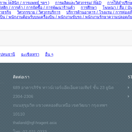
ภาพ (คลินิก / การแพทย์ ฯลฯ )
การผลิตและวิศวกรรม/ R&D
การให้คำปรึกษ
ิสติก / การค้า / การจัดซื้อ / การพัฒนาร้านค้า
การศึกษา
โฆษณา / สื่อ / บัน
ธุรกิจ
วิศวกรขาย / วิศวกรบริการ
บริการด้านอาหาร / โรงแรม / การท่องเท
น / พนักงานต้อนรับบนเครื่องบิน / พนักงานขับรถ / พนักงานรักษาความปลอดภั
ปทุมธานี
ฉะเชิงเทรา
อื่น ๆ
ติดต่อเรา
S
689 อาคารภิรัช ทาวน์เวอร์แอ๊ดเอ็มควอเทียร์ ชั้น 23 ยูนิต
2304-2306
ถนนสุขุมวิท แขวงคลองตันเหนือ เขตวัฒนา กรุงเทพฯ
10110
thailand@rgf-hragent.asia
โทร: 02-021-0333