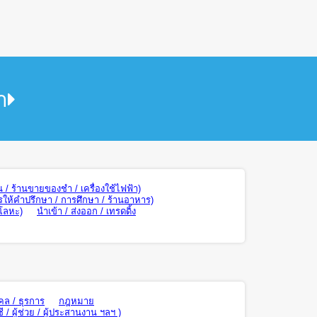
า
น / ร้านขายของชำ / เครื่องใช้ไฟฟ้า)
รให้คำปรึกษา / การศึกษา / ร้านอาหาร)
 โลหะ)
นำเข้า / ส่งออก / เทรดดิ้ง
คล / ธุรการ
กฎหมาย
ี / ผู้ช่วย / ผู้ประสานงาน ฯลฯ )