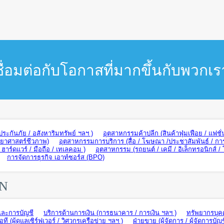
ชื่อมต่อกับโอกาสที่มากขึ้นกับพวกเร
ะกันภัย / อสังหาริมทรัพย์ ฯลฯ )
อุตสาหกรรมค้าปลีก (สินค้าฟุ่มเฟือย / แฟชั่
ทยาศาสตร์ชีวภาพ)
อุตสาหกรรมการบริการ (สื่อ / โฆษณา /ประชาสัมพันธ์ / กา
าร์ดแวร์ / มือถือ / เทเลคอม )
อุตสาหกรรม (รถยนต์ / เคมี / อิเล็กทรอนิกส์ /
การจัดการธุรกิจ เอาท์ซอร์ส (BPO)
ON
และการบัญชี
บริการด้านการเงิน (การธนาคาร / การเงิน ฯลฯ )
ทรัพยากรบุค
อที (ผู้ดูแลเซิร์ฟเวอร์ / วิศวกรเครือข่าย ฯลฯ )
ฝ่ายขาย (ผู้จัดการ / ผู้จัดการบัญช