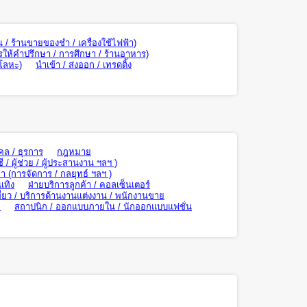
น / ร้านขายของชำ / เครื่องใช้ไฟฟ้า)
รให้คำปรึกษา / การศึกษา / ร้านอาหาร)
 โลหะ)
นำเข้า / ส่งออก / เทรดดิ้ง
คล / ธุรการ
กฎหมาย
ี / ผู้ช่วย / ผู้ประสานงาน ฯลฯ )
า (การจัดการ / กลยุทธ์ ฯลฯ )
เทิง
ฝ่ายบริการลูกค้า / คอลเซ็นเตอร์
ี่ยว / บริการด้านงานแต่งงาน / พนักงานขาย
ย
สถาปนิก / ออกแบบภายใน / นักออกแบบแฟชั่น