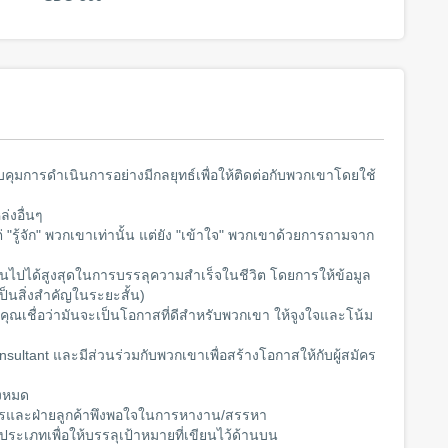
บคุมการดำเนินการอย่างมีกลยุทธ์เพื่อให้ติดต่อกับพวกเขาโดยใช้
่งอื่นๆ
ต่ "รู้จัก" พวกเขาเท่านั้น แต่ยัง "เข้าใจ" พวกเขาด้วยการถามจาก
ป็นไปได้สูงสุดในการบรรลุความสำเร็จในชีวิต โดยการให้ข้อมูล
็นสิ่งสำคัญในระยะสั้น)
กคุณเชื่อว่ามันจะเป็นโอกาสที่ดีสำหรับพวกเขา ให้จูงใจและโน้ม
onsultant และมีส่วนร่วมกับพวกเขาเพื่อสร้างโอกาสให้กับผู้สมัคร
้งหมด
ู้สมัครและฝ่ายลูกค้าพึงพอใจในการหางาน/สรรหา
ประเภทเพื่อให้บรรลุเป้าหมายที่เขียนไว้ด้านบน