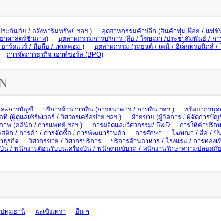
ะกันภัย / อสังหาริมทรัพย์ ฯลฯ )
อุตสาหกรรมค้าปลีก (สินค้าฟุ่มเฟือย / แฟชั่
ทยาศาสตร์ชีวภาพ)
อุตสาหกรรมการบริการ (สื่อ / โฆษณา /ประชาสัมพันธ์ / กา
าร์ดแวร์ / มือถือ / เทเลคอม )
อุตสาหกรรม (รถยนต์ / เคมี / อิเล็กทรอนิกส์ /
การจัดการธุรกิจ เอาท์ซอร์ส (BPO)
ON
และการบัญชี
บริการด้านการเงิน (การธนาคาร / การเงิน ฯลฯ )
ทรัพยากรบุค
อที (ผู้ดูแลเซิร์ฟเวอร์ / วิศวกรเครือข่าย ฯลฯ )
ฝ่ายขาย (ผู้จัดการ / ผู้จัดการบัญช
ภาพ (คลินิก / การแพทย์ ฯลฯ )
การผลิตและวิศวกรรม/ R&D
การให้คำปรึกษ
ิสติก / การค้า / การจัดซื้อ / การพัฒนาร้านค้า
การศึกษา
โฆษณา / สื่อ / บัน
ธุรกิจ
วิศวกรขาย / วิศวกรบริการ
บริการด้านอาหาร / โรงแรม / การท่องเท
น / พนักงานต้อนรับบนเครื่องบิน / พนักงานขับรถ / พนักงานรักษาความปลอดภั
ปทุมธานี
ฉะเชิงเทรา
อื่น ๆ