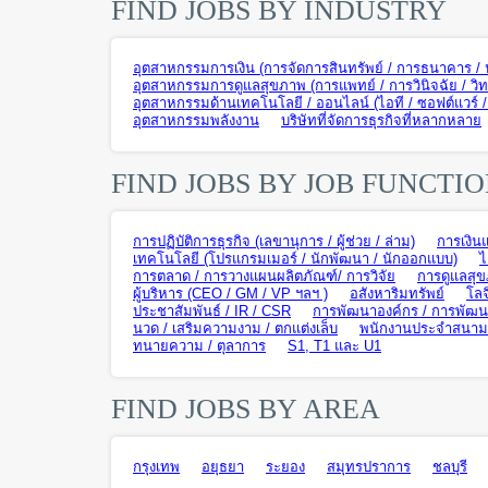
FIND JOBS BY INDUSTRY
อุตสาหกรรมการเงิน (การจัดการสินทรัพย์ / การธนาคาร / ปร
อุตสาหกรรมการดูแลสุขภาพ (การแพทย์ / การวินิจฉัย / วิ
อุตสาหกรรมด้านเทคโนโลยี / ออนไลน์ (ไอที / ซอฟต์แวร์ / ฮ
อุตสาหกรรมพลังงาน
บริษัทที่จัดการธุรกิจที่หลากหลาย
FIND JOBS BY JOB FUNCTI
การปฏิบัติการธุรกิจ (เลขานุการ / ผู้ช่วย / ล่าม)
การเงิน
เทคโนโลยี (โปรแกรมเมอร์ / นักพัฒนา / นักออกแบบ)
ไ
การตลาด / การวางแผนผลิตภัณฑ์/ การวิจัย
การดูแลสุข
ผู้บริหาร (CEO / GM / VP ฯลฯ )
อสังหาริมทรัพย์
โลจ
ประชาสัมพันธ์ / IR / CSR
การพัฒนาองค์กร / การพัฒนา
นวด / เสริมความงาม / ตกแต่งเล็บ
พนักงานประจำสนามบิ
ทนายความ / ตุลาการ
S1, T1 และ U1
FIND JOBS BY AREA
กรุงเทพ
อยุธยา
ระยอง
สมุทรปราการ
ชลบุรี