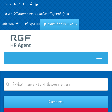
En
/
Ja
/
Th
RGFบริษัทจัดหางานระดับโลกสัญชาติญี่ปุ่น
สมัครสมาชิก
|
เข้าสุ่ระบบ
งานที่เลือกไว้ (0 งาน)
T
o
g
g
l
e
n
a
v
i
g
a
t
i
o