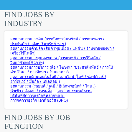
FIND JOBS BY
INDUSTRY
อุตสาหกรรมการเงิน (การจัดการสินทรัพย์ / การธนาคาร /
ประกันภัย / อสังหาริมทรัพย์ ฯลฯ )
อุตสาหกรรมค้าปลีก (สินค้าฟุ่มเฟือย / แฟชั่น / ร้านขายของชำ /
เครื่องใช้ไฟฟ้า)
อุตสาหกรรมการดูแลสุขภาพ (การแพทย์ / การวินิจฉัย /
วิทยาศาสตร์ชีวภาพ)
อุตสาหกรรมการบริการ (สื่อ / โฆษณา /ประชาสัมพันธ์ / การให้
คำปรึกษา / การศึกษา / ร้านอาหาร)
อุตสาหกรรมด้านเทคโนโลยี / ออนไลน์ (ไอที / ซอฟต์แวร์ /
ฮาร์ดแวร์ / มือถือ / เทเลคอม )
อุตสาหกรรม (รถยนต์ / เคมี / อิเล็กทรอนิกส์ / โลหะ)
นำเข้า / ส่งออก / เทรดดิ้ง
อุตสาหกรรมพลังงาน
บริษัทที่จัดการธุรกิจที่หลากหลาย
การจัดการธุรกิจ เอาท์ซอร์ส (BPO)
FIND JOBS BY JOB
FUNCTION