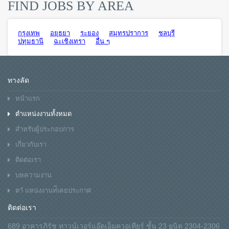
FIND JOBS BY AREA
กรุงเทพ
อยุธยา
ระยอง
สมุทรปราการ
ชลบุรี
ปทุมธานี
ฉะเชิงเทรา
อื่น ๆ
ทางลัด
หน้าแรก
ตำแหน่งงานทั้งหมด
สำหรับผู้ประกอบการ
เกี่ยวกับเรา
ติดต่อเรา
บทความงาน
ตาํ แหน่งงานท่ีเคยประกาศ
ติดต่อเรา
689 อาคารภิรัช ทาวน์เวอร์แอ๊ดเอ็มควอเทียร์ ชั้น 23 ยูนิต 2304-2306