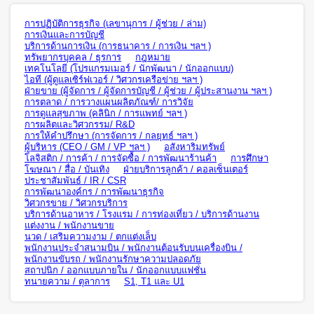
การปฏิบัติการธุรกิจ (เลขานุการ / ผู้ช่วย / ล่าม)
การเงินและการบัญชี
บริการด้านการเงิน (การธนาคาร / การเงิน ฯลฯ )
ทรัพยากรบุคคล / ธุรการ
กฎหมาย
เทคโนโลยี (โปรแกรมเมอร์ / นักพัฒนา / นักออกแบบ)
ไอที (ผู้ดูแลเซิร์ฟเวอร์ / วิศวกรเครือข่าย ฯลฯ )
ฝ่ายขาย (ผู้จัดการ / ผู้จัดการบัญชี / ผู้ช่วย / ผู้ประสานงาน ฯลฯ )
การตลาด / การวางแผนผลิตภัณฑ์/ การวิจัย
การดูแลสุขภาพ (คลินิก / การแพทย์ ฯลฯ )
การผลิตและวิศวกรรม/ R&D
การให้คำปรึกษา (การจัดการ / กลยุทธ์ ฯลฯ )
ผู้บริหาร (CEO / GM / VP ฯลฯ )
อสังหาริมทรัพย์
โลจิสติก / การค้า / การจัดซื้อ / การพัฒนาร้านค้า
การศึกษา
โฆษณา / สื่อ / บันเทิง
ฝ่ายบริการลูกค้า / คอลเซ็นเตอร์
ประชาสัมพันธ์ / IR / CSR
การพัฒนาองค์กร / การพัฒนาธุรกิจ
วิศวกรขาย / วิศวกรบริการ
บริการด้านอาหาร / โรงแรม / การท่องเที่ยว / บริการด้านงาน
แต่งงาน / พนักงานขาย
นวด / เสริมความงาม / ตกแต่งเล็บ
พนักงานประจำสนามบิน / พนักงานต้อนรับบนเครื่องบิน /
พนักงานขับรถ / พนักงานรักษาความปลอดภัย
สถาปนิก / ออกแบบภายใน / นักออกแบบแฟชั่น
ทนายความ / ตุลาการ
S1, T1 และ U1