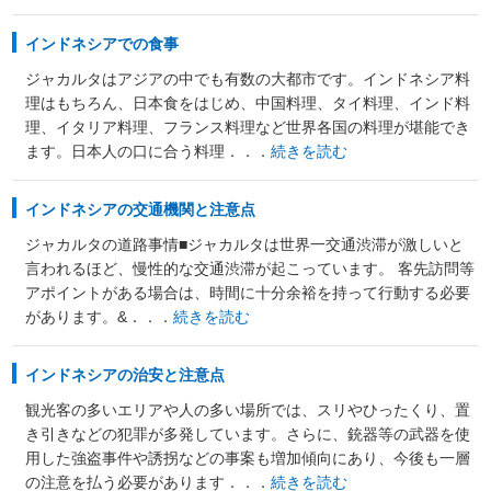
インドネシアでの食事
ジャカルタはアジアの中でも有数の大都市です。インドネシア料
理はもちろん、日本食をはじめ、中国料理、タイ料理、インド料
理、イタリア料理、フランス料理など世界各国の料理が堪能でき
ます。日本人の口に合う料理．．．
続きを読む
インドネシアの交通機関と注意点
ジャカルタの道路事情■ジャカルタは世界一交通渋滞が激しいと
言われるほど、慢性的な交通渋滞が起こっています。 客先訪問等
アポイントがある場合は、時間に十分余裕を持って行動する必要
があります。&．．．
続きを読む
インドネシアの治安と注意点
観光客の多いエリアや人の多い場所では、スリやひったくり、置
き引きなどの犯罪が多発しています。さらに、銃器等の武器を使
用した強盗事件や誘拐などの事案も増加傾向にあり、今後も一層
の注意を払う必要があります．．．
続きを読む