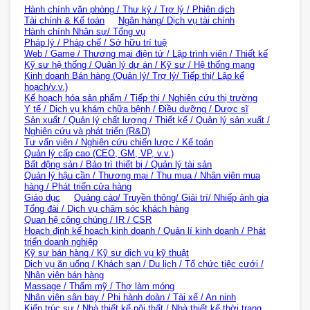
Hành chính văn phòng / Thư ký / Trợ lý / Phiên dịch
Tài chính & Kế toán
Ngân hàng/ Dịch vụ tài chính
Hành chính Nhân sự/ Tổng vụ
Pháp lý / Pháp chế / Sở hữu trí tuệ
Web / Game / Thương mại điện tử / Lập trình viên / Thiết kế
Kỹ sư hệ thống / Quản lý dự án / Kỹ sư / Hệ thống mạng
Kinh doanh Bán hàng (Quản lý/ Trợ lý/ Tiếp thị/ Lập kế
hoạch/v.v.)
Kế hoạch hóa sản phẩm / Tiếp thị / Nghiên cứu thị trường
Y tế / Dịch vụ khám chữa bệnh / Điều dưỡng / Dược sĩ
Sản xuất / Quản lý chất lượng / Thiết kế / Quản lý sản xuất /
Nghiên cứu và phát triển (R&D)
Tư vấn viên / Nghiên cứu chiến lược / Kế toán
Quản lý cấp cao (CEO, GM, VP, v.v.)
Bất động sản / Bảo trì thiết bị / Quản lý tài sản
Quản lý hậu cần / Thương mại / Thu mua / Nhân viên mua
hàng / Phát triển cửa hàng
Giáo dục
Quảng cáo/ Truyền thông/ Giải trí/ Nhiếp ảnh gia
Tổng đài / Dịch vụ chăm sóc khách hàng
Quan hệ công chúng / IR / CSR
Hoạch định kế hoạch kinh doanh / Quản lí kinh doanh / Phát
triển doanh nghiệp
Kỹ sư bán hàng / Kỹ sư dịch vụ kỹ thuật
Dịch vụ ăn uống / Khách sạn / Du lịch / Tổ chức tiệc cưới /
Nhân viên bán hàng
Massage / Thẩm mỹ / Thợ làm móng
Nhân viên sân bay / Phi hành đoàn / Tài xế / An ninh
Kiến trúc sư / Nhà thiết kế nội thất / Nhà thiết kế thời trang