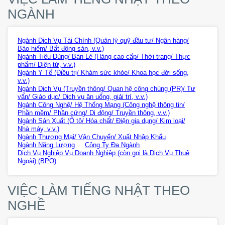
NGÀNH
Ngành Dịch Vụ Tài Chính (Quản lý quỹ đầu tư/ Ngân hàng/
Bảo hiểm/ Bất động sản, v.v.)
Ngành Tiêu Dùng/ Bán Lẻ (Hàng cao cấp/ Thời trang/ Thực
phẩm/ Điện tử, v.v.)
Ngành Y Tế (Điều trị/ Khám sức khỏe/ Khoa học đời sống,
v.v.)
Ngành Dịch Vụ (Truyền thông/ Quan hệ công chúng (PR)/ Tư
vấn/ Giáo dục/ Dịch vụ ăn uống, giải trí, v.v.)
Ngành Công Nghệ/ Hệ Thống Mạng (Công nghệ thông tin/
Phần mềm/ Phần cứng/ Di động/ Truyền thông, v.v.)
Ngành Sản Xuất (Ô tô/ Hóa chất/ Điện gia dụng/ Kim loại/
Nhà máy, v.v.)
Ngành Thương Mại/ Vận Chuyển/ Xuất Nhập Khẩu
Ngành Năng Lượng
Công Ty Đa Ngành
Dịch Vụ Nghiệp Vụ Doanh Nghiệp (còn gọi là Dịch Vụ Thuê
Ngoài) (BPO)
VIỆC LÀM TIẾNG NHẬT THEO
NGHỀ