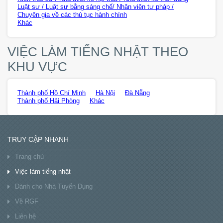
Luật sư / Luật sư bằng sáng chế/ Nhân viên tư pháp /
Chuyên gia về các thủ tục hành chính
Khác
VIỆC LÀM TIẾNG NHẬT THEO
KHU VỰC
Thành phố Hồ Chí Minh
Hà Nội
Đà Nẵng
Thành phố Hải Phòng
Khác
TRUY CẬP NHANH
Trang chủ
Việc làm tiếng nhật
Dành cho Nhà Tuyển Dụng
Về RGF
Liên hệ