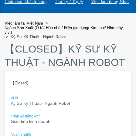
Chăm sóc khách hàng
Thư ký / Trợ lý
Việc làm tiếng Nhật
Việc làm tại Việt Nam
>
Ngành Sản Xuất (Ô tô/ Hóa chất/ Điện gia dụng/ Kim loại/ Nhà máy,
v.v.)
>
Kỹ Sư Kỹ Thuật - Ngành Robot
【CLOSED】
KỸ SƯ KỸ
THUẬT - NGÀNH ROBOT
【Closed】
Vị trí
Kỹ Sư Kỹ Thuật - Ngành Robot
Trình độ tiếng Anh
Giao tiếp kinh doanh
Ngành nghề