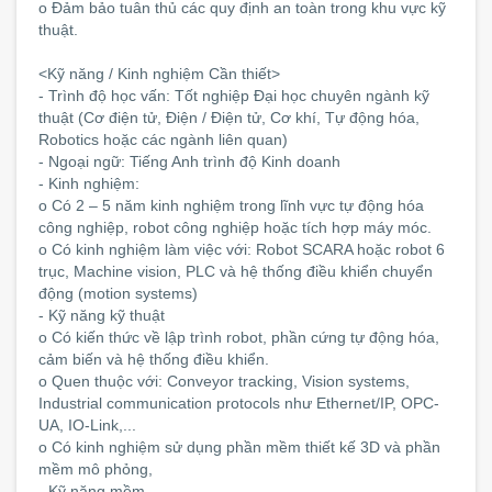
o Đảm bảo tuân thủ các quy định an toàn trong khu vực kỹ
thuật.
<Kỹ năng / Kinh nghiệm Cần thiết>
- Trình độ học vấn: Tốt nghiệp Đại học chuyên ngành kỹ
thuật (Cơ điện tử, Điện / Điện tử, Cơ khí, Tự động hóa,
Robotics hoặc các ngành liên quan)
- Ngoại ngữ: Tiếng Anh trình độ Kinh doanh
- Kinh nghiệm:
o Có 2 – 5 năm kinh nghiệm trong lĩnh vực tự động hóa
công nghiệp, robot công nghiệp hoặc tích hợp máy móc.
o Có kinh nghiệm làm việc với: Robot SCARA hoặc robot 6
trục, Machine vision, PLC và hệ thống điều khiển chuyển
động (motion systems)
- Kỹ năng kỹ thuật
o Có kiến thức về lập trình robot, phần cứng tự động hóa,
cảm biến và hệ thống điều khiển.
o Quen thuộc với: Conveyor tracking, Vision systems,
Industrial communication protocols như Ethernet/IP, OPC-
UA, IO-Link,...
o Có kinh nghiệm sử dụng phần mềm thiết kế 3D và phần
mềm mô phỏng,
- Kỹ năng mềm