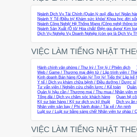
Ngành Dịch Vụ Tài Chính (Quản lý quỹ đầu tư/ Ngân hàn
Ngành Y Tế (Điều trị/ Khám sức khỏe/ Khoa học đời sốn
Ngành Công Nghệ/ Hệ Thống Mạng (Công nghệ thông tin
Ngành Sản Xuất (Ô tô/ Hóa chất/ Điện gia dụng/ Kim loạ
Dịch Vụ Nghiệp Vụ Doanh Nghiệp (còn gọi là Dịch Vụ T
VIỆC LÀM TIẾNG NHẬT TH
Hành chính văn phòng / Thư ký / Trợ lý / Phiên dịch
Web / Game / Thương mại điện tử / Lập trình viên / Thi
Kinh doanh Bán hàng (Quản lý/ Trợ lý/ Tiếp thị/ Lập kế 
Y tế / Dịch vụ khám chữa bệnh / Điều dưỡng / Dược sĩ
Tư vấn viên / Nghiên cứu chiến lược / Kế toán
Quản 
Quản lý hậu cần / Thương mại / Thu mua / Nhân viên m
Tổng đài / Dịch vụ chăm sóc khách hàng
Quan hệ cô
Kỹ sư bán hàng / Kỹ sư dịch vụ kỹ thuật
Dịch vụ ăn 
Nhân viên sân bay / Phi hành đoàn / Tài xế / An ninh
Luật sư / Luật sư bằng sáng chế/ Nhân viên tư pháp / 
VIỆC LÀM TIẾNG NHẬT T