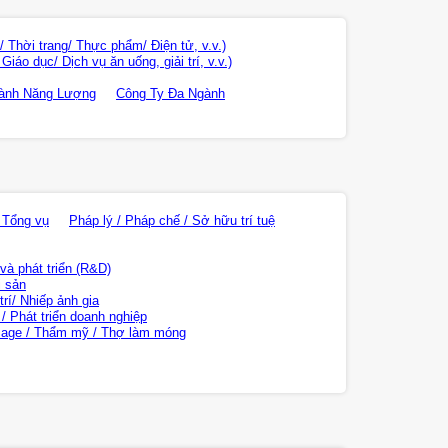
 Thời trang/ Thực phẩm/ Điện tử, v.v.)
áo dục/ Dịch vụ ăn uống, giải trí, v.v.)
ành Năng Lượng
Công Ty Đa Ngành
 Tổng vụ
Pháp lý / Pháp chế / Sở hữu trí tuệ
và phát triển (R&D)
i sản
rí/ Nhiếp ảnh gia
/ Phát triển doanh nghiệp
age / Thẩm mỹ / Thợ làm móng