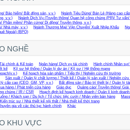
g/ Bảo hiểm/ Bất động sản, v.v.)
Ngành Tiêu Dùng/ Bán Lẻ (Hàng cao cấp/
g, v.v.)
Ngành Dịch Vụ (Truyền thông/ Quan hệ công chúng (PR)/ Tư vấn/ Gi
/ Phần mềm/ Phần cứng/ Di động/ Truyền thông, v.v.)
i/ Nhà máy, v.v.)
Ngành Thương Mại/ Vận Chuyển/ Xuất Nhập Khẩu
Ng
huê Ngoài) (BPO)
EO NGHỀ
Tài chính & Kế toán
Ngân hàng/ Dịch vụ tài chính
Hành chính Nhân sự/
ết kế
Kỹ sư hệ thống / Quản lý dự án / Kỹ sư / Hệ thống mạng
hoạch/v.v.)
Kế hoạch hóa sản phẩm / Tiếp thị / Nghiên cứu thị trường
Sản xuất / Quản lý chất lượng / Thiết kế / Quản lý sản xuất / Nghiên cứu 
lý cấp cao (CEO, GM, VP, v.v.)
Bất động sản / Bảo trì thiết bị / Quản lý tà
ua hàng / Phát triển cửa hàng
Giáo dục
Quảng cáo/ Truyền thông/ Giải t
ng chúng / IR / CSR
Hoạch định kế hoạch kinh doanh / Quản lí kinh doanh 
uống / Khách sạn / Du lịch / Tổ chức tiệc cưới / Nhân viên bán hàng
Mass
Kiến trúc sư / Nhà thiết kế nội thất / Nhà thiết kế thời trang
Chuyên gia về các thủ tục hành chính
Khác
HEO KHU VỰC