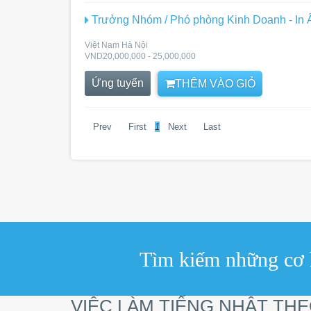
Trưởng Nhóm / Phó phòng Kinh Doanh - In 
Việt Nam Hà Nội
VND20,000,000 - 25,000,000
Ứng tuyển
THÊM VÀO GIỎ
Prev
First
1
Next
Last
Tìm kiếm những cơ h
VIỆC LÀM TIẾNG NHẬT TH