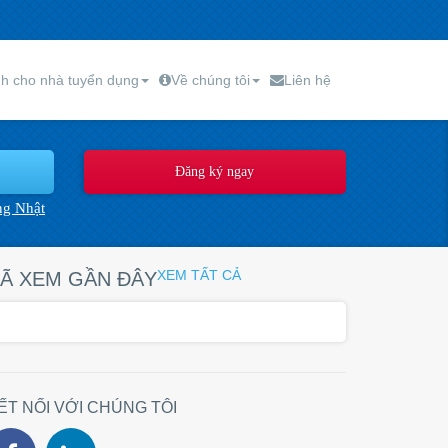
h cho nhà tuyển dụng
Về chúng tôi
Liên hệ
ng Nhật
XEM TẤT CẢ
Ã XEM GẦN ĐÂY
ẾT NỐI VỚI CHÚNG TÔI