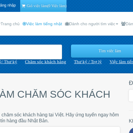
ăng nhập
Giỏ việc làm(0 Việc làm)
Trang chủ
Việc làm tiếng nhật
Dành cho người tìm việc
Dàn
lý/ Thư ký
Chăm sóc khách hàng
Thư ký / Trợ lý
Việc làm tiế
Đ
LÀM CHĂM SÓC KHÁCH
an chăm sóc khách hàng tại Việt. Hãy ứng tuyển ngay hôm
 tín hàng đầu Nhật Bản.
K