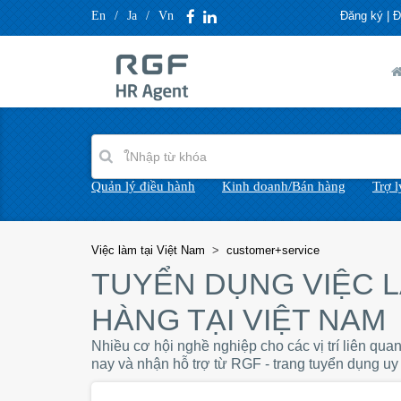
En
/
Ja
/
Vn
Đăng ký
|
Đ
Quản lý điều hành
Kinh doanh/Bán hàng
Trợ 
Việc làm tại Việt Nam
>
customer+service
TUYỂN DỤNG VIỆC 
HÀNG TẠI VIỆT NAM
Nhiều cơ hội nghề nghiệp cho các vị trí liên qu
nay và nhận hỗ trợ từ RGF - trang tuyển dụng uy