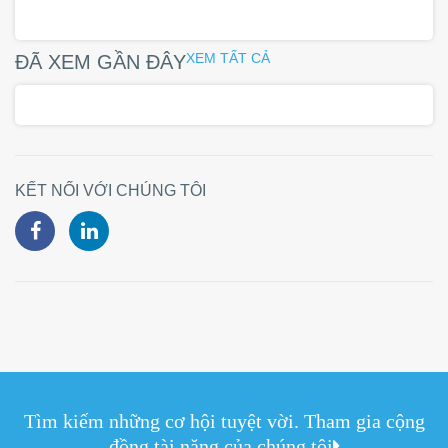
XEM TẤT CẢ
ĐÃ XEM GẦN ĐÂY
KẾT NỐI VỚI CHÚNG TÔI
Tìm kiếm những cơ hội tuyệt vời. Tham gia cộng
đồng tài năng của chúng tôi