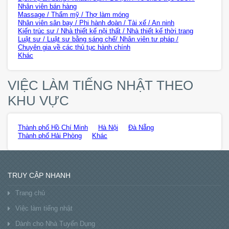
Nhân viên bán hàng
Massage / Thẩm mỹ / Thợ làm móng
Nhân viên sân bay / Phi hành đoàn / Tài xế / An ninh
Kiến trúc sư / Nhà thiết kế nội thất / Nhà thiết kế thời trang
Luật sư / Luật sư bằng sáng chế/ Nhân viên tư pháp /
Chuyên gia về các thủ tục hành chính
Khác
VIỆC LÀM TIẾNG NHẬT THEO
KHU VỰC
Thành phố Hồ Chí Minh
Hà Nội
Đà Nẵng
Thành phố Hải Phòng
Khác
TRUY CẬP NHANH
Trang chủ
Việc làm tiếng nhật
Dành cho Nhà Tuyển Dụng