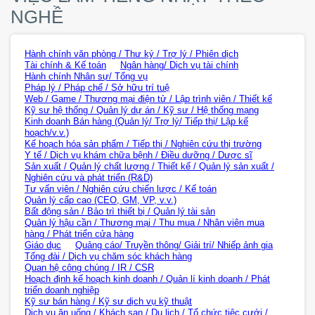
NGHỀ
Hành chính văn phòng / Thư ký / Trợ lý / Phiên dịch
Tài chính & Kế toán
Ngân hàng/ Dịch vụ tài chính
Hành chính Nhân sự/ Tổng vụ
Pháp lý / Pháp chế / Sở hữu trí tuệ
Web / Game / Thương mại điện tử / Lập trình viên / Thiết kế
Kỹ sư hệ thống / Quản lý dự án / Kỹ sư / Hệ thống mạng
Kinh doanh Bán hàng (Quản lý/ Trợ lý/ Tiếp thị/ Lập kế
hoạch/v.v.)
Kế hoạch hóa sản phẩm / Tiếp thị / Nghiên cứu thị trường
Y tế / Dịch vụ khám chữa bệnh / Điều dưỡng / Dược sĩ
Sản xuất / Quản lý chất lượng / Thiết kế / Quản lý sản xuất /
Nghiên cứu và phát triển (R&D)
Tư vấn viên / Nghiên cứu chiến lược / Kế toán
Quản lý cấp cao (CEO, GM, VP, v.v.)
Bất động sản / Bảo trì thiết bị / Quản lý tài sản
Quản lý hậu cần / Thương mại / Thu mua / Nhân viên mua
hàng / Phát triển cửa hàng
Giáo dục
Quảng cáo/ Truyền thông/ Giải trí/ Nhiếp ảnh gia
Tổng đài / Dịch vụ chăm sóc khách hàng
Quan hệ công chúng / IR / CSR
Hoạch định kế hoạch kinh doanh / Quản lí kinh doanh / Phát
triển doanh nghiệp
Kỹ sư bán hàng / Kỹ sư dịch vụ kỹ thuật
Dịch vụ ăn uống / Khách sạn / Du lịch / Tổ chức tiệc cưới /