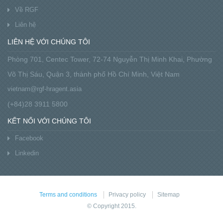
Về RGF
Liên hệ
LIÊN HỆ VỚI CHÚNG TÔI
Phòng 701, Centec Tower, 72-74 Nguyễn Thị Minh Khai, Phường
Võ Thị Sáu, Quận 3, thành phố Hồ Chí Minh, Việt Nam
vietnam@rgf-hragent.asia
(+84)28 3911 5800
KẾT NỐI VỚI CHÚNG TÔI
Facebook
Linkedin
Terms and conditions
Privacy policy
Sitemap
© Copyright 2015.