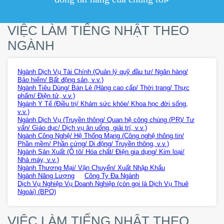
VIỆC LÀM TIẾNG NHẬT THEO
NGÀNH
Ngành Dịch Vụ Tài Chính (Quản lý quỹ đầu tư/ Ngân hàng/
Bảo hiểm/ Bất động sản, v.v.)
Ngành Tiêu Dùng/ Bán Lẻ (Hàng cao cấp/ Thời trang/ Thực
phẩm/ Điện tử, v.v.)
Ngành Y Tế (Điều trị/ Khám sức khỏe/ Khoa học đời sống,
v.v.)
Ngành Dịch Vụ (Truyền thông/ Quan hệ công chúng (PR)/ Tư
vấn/ Giáo dục/ Dịch vụ ăn uống, giải trí, v.v.)
Ngành Công Nghệ/ Hệ Thống Mạng (Công nghệ thông tin/
Phần mềm/ Phần cứng/ Di động/ Truyền thông, v.v.)
Ngành Sản Xuất (Ô tô/ Hóa chất/ Điện gia dụng/ Kim loại/
Nhà máy, v.v.)
Ngành Thương Mại/ Vận Chuyển/ Xuất Nhập Khẩu
Ngành Năng Lượng
Công Ty Đa Ngành
Dịch Vụ Nghiệp Vụ Doanh Nghiệp (còn gọi là Dịch Vụ Thuê
Ngoài) (BPO)
VIỆC LÀM TIẾNG NHẬT THEO