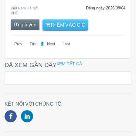
Đăng ngày 2026/08/04
Việt Nam Hà Nội
VND -
Ứng tuyển
THÊM VÀO GIỎ
Prev
First
1
Next
Last
XEM TẤT CẢ
ĐÃ XEM GẦN ĐÂY
KẾT NỐI VỚI CHÚNG TÔI