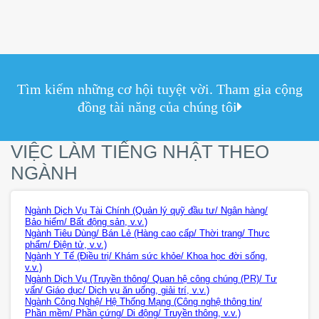
Tìm kiếm những cơ hội tuyệt vời. Tham gia cộng
đồng tài năng của chúng tôi
VIỆC LÀM TIẾNG NHẬT THEO
NGÀNH
Ngành Dịch Vụ Tài Chính (Quản lý quỹ đầu tư/ Ngân hàng/
Bảo hiểm/ Bất động sản, v.v.)
Ngành Tiêu Dùng/ Bán Lẻ (Hàng cao cấp/ Thời trang/ Thực
phẩm/ Điện tử, v.v.)
Ngành Y Tế (Điều trị/ Khám sức khỏe/ Khoa học đời sống,
v.v.)
Ngành Dịch Vụ (Truyền thông/ Quan hệ công chúng (PR)/ Tư
vấn/ Giáo dục/ Dịch vụ ăn uống, giải trí, v.v.)
Ngành Công Nghệ/ Hệ Thống Mạng (Công nghệ thông tin/
Phần mềm/ Phần cứng/ Di động/ Truyền thông, v.v.)