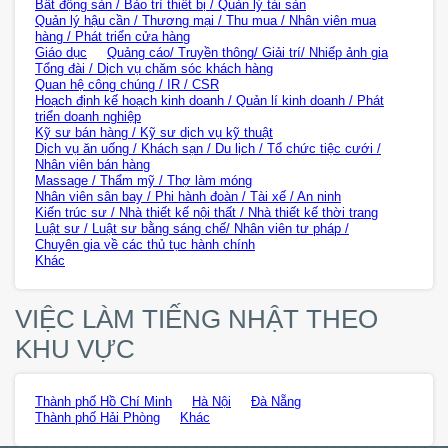
Bất động sản / Bảo trì thiết bị / Quản lý tài sản
Quản lý hậu cần / Thương mại / Thu mua / Nhân viên mua
hàng / Phát triển cửa hàng
Giáo dục
Quảng cáo/ Truyền thông/ Giải trí/ Nhiếp ảnh gia
Tổng đài / Dịch vụ chăm sóc khách hàng
Quan hệ công chúng / IR / CSR
Hoạch định kế hoạch kinh doanh / Quản lí kinh doanh / Phát
triển doanh nghiệp
Kỹ sư bán hàng / Kỹ sư dịch vụ kỹ thuật
Dịch vụ ăn uống / Khách sạn / Du lịch / Tổ chức tiệc cưới /
Nhân viên bán hàng
Massage / Thẩm mỹ / Thợ làm móng
Nhân viên sân bay / Phi hành đoàn / Tài xế / An ninh
Kiến trúc sư / Nhà thiết kế nội thất / Nhà thiết kế thời trang
Luật sư / Luật sư bằng sáng chế/ Nhân viên tư pháp /
Chuyên gia về các thủ tục hành chính
Khác
VIỆC LÀM TIẾNG NHẬT THEO
KHU VỰC
Thành phố Hồ Chí Minh
Hà Nội
Đà Nẵng
Thành phố Hải Phòng
Khác