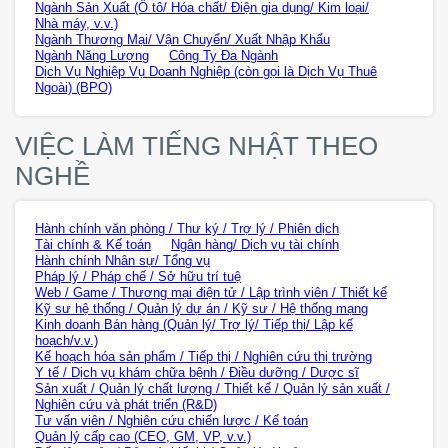
Ngành Sản Xuất (Ô tô/ Hóa chất/ Điện gia dụng/ Kim loại/
Nhà máy, v.v.)
Ngành Thương Mại/ Vận Chuyển/ Xuất Nhập Khẩu
Ngành Năng Lượng
Công Ty Đa Ngành
Dịch Vụ Nghiệp Vụ Doanh Nghiệp (còn gọi là Dịch Vụ Thuê
Ngoài) (BPO)
VIỆC LÀM TIẾNG NHẬT THEO
NGHỀ
Hành chính văn phòng / Thư ký / Trợ lý / Phiên dịch
Tài chính & Kế toán
Ngân hàng/ Dịch vụ tài chính
Hành chính Nhân sự/ Tổng vụ
Pháp lý / Pháp chế / Sở hữu trí tuệ
Web / Game / Thương mại điện tử / Lập trình viên / Thiết kế
Kỹ sư hệ thống / Quản lý dự án / Kỹ sư / Hệ thống mạng
Kinh doanh Bán hàng (Quản lý/ Trợ lý/ Tiếp thị/ Lập kế
hoạch/v.v.)
Kế hoạch hóa sản phẩm / Tiếp thị / Nghiên cứu thị trường
Y tế / Dịch vụ khám chữa bệnh / Điều dưỡng / Dược sĩ
Sản xuất / Quản lý chất lượng / Thiết kế / Quản lý sản xuất /
Nghiên cứu và phát triển (R&D)
Tư vấn viên / Nghiên cứu chiến lược / Kế toán
Quản lý cấp cao (CEO, GM, VP, v.v.)