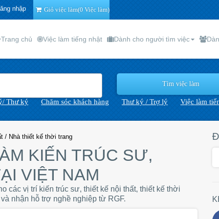
ăng nhập
Giỏ việc làm(0 Việc làm)
Trang chủ
Việc làm tiếng nhật
Dành cho người tìm việc
Dàn
lý/ Thư ký
Chăm sóc khách hàng
Thư ký / Trợ lý
Việc làm tiế
Đ
t / Nhà thiết kế thời trang
ÀM KIẾN TRÚC SƯ,
TẠI VIỆT NAM
ác vị trí kiến trúc sư, thiết kế nội thất, thiết kế thời
 và nhận hỗ trợ nghề nghiệp từ RGF.
K