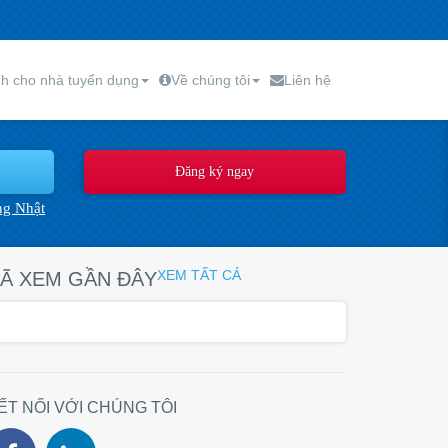
h cho nhà tuyển dụng
Về chúng tôi
Liên hệ
ng Nhật
XEM TẤT CẢ
Ã XEM GẦN ĐÂY
ẾT NỐI VỚI CHÚNG TÔI