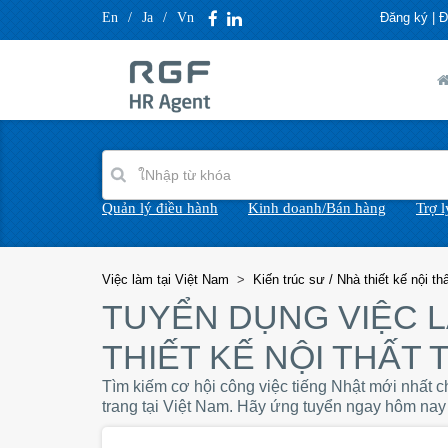
En
/
Ja
/
Vn
Đăng ký
|
Đ
Quản lý điều hành
Kinh doanh/Bán hàng
Trợ 
Việc làm tại Việt Nam
>
Kiến trúc sư / Nhà thiết kế nội thấ
TUYỂN DỤNG VIỆC L
THIẾT KẾ NỘI THẤT 
Tìm kiếm cơ hội công việc tiếng Nhật mới nhất cho c
trang tại Việt Nam. Hãy ứng tuyển ngay hôm nay