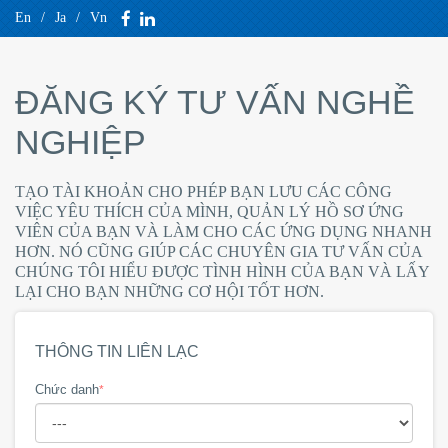
En
/
Ja
/
Vn
ĐĂNG KÝ TƯ VẤN NGHỀ
NGHIỆP
TẠO TÀI KHOẢN CHO PHÉP BẠN LƯU CÁC CÔNG
VIỆC YÊU THÍCH CỦA MÌNH, QUẢN LÝ HỒ SƠ ỨNG
VIÊN CỦA BẠN VÀ LÀM CHO CÁC ỨNG DỤNG NHANH
HƠN. NÓ CŨNG GIÚP CÁC CHUYÊN GIA TƯ VẤN CỦA
CHÚNG TÔI HIỂU ĐƯỢC TÌNH HÌNH CỦA BẠN VÀ LẤY
LẠI CHO BẠN NHỮNG CƠ HỘI TỐT HƠN.
THÔNG TIN LIÊN LẠC
Chức danh
*