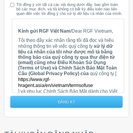
Tôi đồng ý với tất cả các nội dung dưới đây, bao gồm toàn
bộ các mục đích, và tôi không có bất kỳ điều kiện nào liên
quan đến việc tôi đồng ý cho xử lý dữ liệu cá nhân của mình.
Kính gửi RGF Việt Nam
/Dear RGF Vietnam,
Tôi theo đây xác nhận rằng tôi đã đọc và hiểu
những thông tin về việc quý công ty
xử lý dữ
liệu cá nhân của tôi như được mô tả bằng
thông báo của quý công ty qua thư điện tử
(email) cũng như Điều Khoản Sử Dụng
(Terms of Use) và Chính Sách Bảo Mật Toàn
Cầu (Global Privacy Policy) của
quý công ty [
https://www.rgf-
hragent.asia/en/vietnam/termsofuse
] và phụ lục Chính Sách Bảo Mật dành cho Việt
Nam (Vietnam annex of the Privacy Policy) [
https://www.rgf-hr.com/global-privacy-policy-
annex-vietnam
].
I hereby confirm that I have read and
understood the information about your
processing of my personal data as described