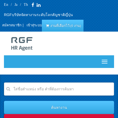
En
/
Ja
/
Th
RGFบริษัทจัดหางานระดับโลกสัญชาติญี่ปุ่น
สมัครสมาชิก
|
เข้าสุ่ระบบ
งานที่เลือกไว้ (0 งาน)
T
o
g
g
l
e
n
a
v
i
g
a
t
i
o