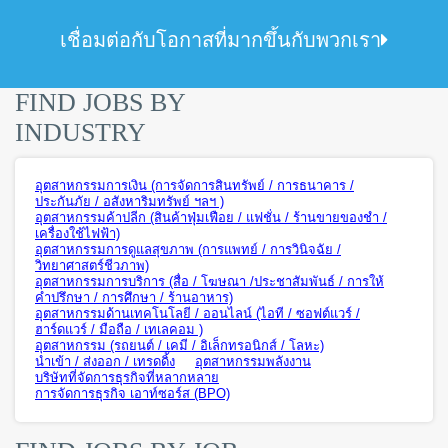
เชื่อมต่อกับโอกาสที่มากขึ้นกับพวกเรา
FIND JOBS BY
INDUSTRY
อุตสาหกรรมการเงิน (การจัดการสินทรัพย์ / การธนาคาร /
ประกันภัย / อสังหาริมทรัพย์ ฯลฯ )
อุตสาหกรรมค้าปลีก (สินค้าฟุ่มเฟือย / แฟชั่น / ร้านขายของชำ /
เครื่องใช้ไฟฟ้า)
อุตสาหกรรมการดูแลสุขภาพ (การแพทย์ / การวินิจฉัย /
วิทยาศาสตร์ชีวภาพ)
อุตสาหกรรมการบริการ (สื่อ / โฆษณา /ประชาสัมพันธ์ / การให้
คำปรึกษา / การศึกษา / ร้านอาหาร)
อุตสาหกรรมด้านเทคโนโลยี / ออนไลน์ (ไอที / ซอฟต์แวร์ /
ฮาร์ดแวร์ / มือถือ / เทเลคอม )
อุตสาหกรรม (รถยนต์ / เคมี / อิเล็กทรอนิกส์ / โลหะ)
นำเข้า / ส่งออก / เทรดดิ้ง
อุตสาหกรรมพลังงาน
บริษัทที่จัดการธุรกิจที่หลากหลาย
การจัดการธุรกิจ เอาท์ซอร์ส (BPO)