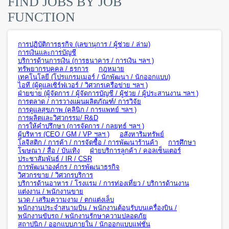
FIND JOBS BY JOB
FUNCTION
การปฏิบัติการธุรกิจ (เลขานุการ / ผู้ช่วย / ล่าม)
การเงินและการบัญชี
บริการด้านการเงิน (การธนาคาร / การเงิน ฯลฯ )
ทรัพยากรบุคคล / ธุรการ
กฎหมาย
เทคโนโลยี (โปรแกรมเมอร์ / นักพัฒนา / นักออกแบบ)
ไอที (ผู้ดูแลเซิร์ฟเวอร์ / วิศวกรเครือข่าย ฯลฯ )
ฝ่ายขาย (ผู้จัดการ / ผู้จัดการบัญชี / ผู้ช่วย / ผู้ประสานงาน ฯลฯ )
การตลาด / การวางแผนผลิตภัณฑ์/ การวิจัย
การดูแลสุขภาพ (คลินิก / การแพทย์ ฯลฯ )
การผลิตและวิศวกรรม/ R&D
การให้คำปรึกษา (การจัดการ / กลยุทธ์ ฯลฯ )
ผู้บริหาร (CEO / GM / VP ฯลฯ )
อสังหาริมทรัพย์
โลจิสติก / การค้า / การจัดซื้อ / การพัฒนาร้านค้า
การศึกษา
โฆษณา / สื่อ / บันเทิง
ฝ่ายบริการลูกค้า / คอลเซ็นเตอร์
ประชาสัมพันธ์ / IR / CSR
การพัฒนาองค์กร / การพัฒนาธุรกิจ
วิศวกรขาย / วิศวกรบริการ
บริการด้านอาหาร / โรงแรม / การท่องเที่ยว / บริการด้านงาน
แต่งงาน / พนักงานขาย
นวด / เสริมความงาม / ตกแต่งเล็บ
พนักงานประจำสนามบิน / พนักงานต้อนรับบนเครื่องบิน /
พนักงานขับรถ / พนักงานรักษาความปลอดภัย
สถาปนิก / ออกแบบภายใน / นักออกแบบแฟชั่น