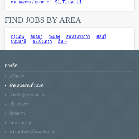
ทนายความ / ตุลาการ
S1, T1 และ U1
FIND JOBS BY AREA
กรุงเทพ
อยุธยา
ระยอง
สมุทรปราการ
ชลบุรี
ปทุมธานี
ฉะเชิงเทรา
อื่น ๆ
ทางลัด
หน้าแรก
ตำแหน่งงานทั้งหมด
สำหรับผู้ประกอบการ
เกี่ยวกับเรา
ติดต่อเรา
บทความงาน
ตาํ แหน่งงานท่ีเคยประกาศ