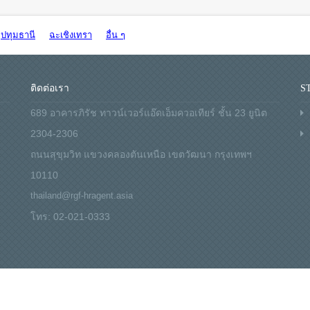
ปทุมธานี
ฉะเชิงเทรา
อื่น ๆ
ติดต่อเรา
S
689 อาคารภิรัช ทาวน์เวอร์แอ๊ดเอ็มควอเทียร์ ชั้น 23 ยูนิต
2304-2306
ถนนสุขุมวิท แขวงคลองตันเหนือ เขตวัฒนา กรุงเทพฯ
10110
thailand@rgf-hragent.asia
โทร: 02-021-0333