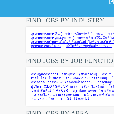
เ
FIND JOBS BY INDUSTRY
อุตสาหกรรมการเงิน (การจัดการสินทรัพย์ / การธนาคาร / ปร
อุตสาหกรรมการดูแลสุขภาพ (การแพทย์ / การวินิจฉัย / วิ
อุตสาหกรรมด้านเทคโนโลยี / ออนไลน์ (ไอที / ซอฟต์แวร์ / ฮ
อุตสาหกรรมพลังงาน
บริษัทที่จัดการธุรกิจที่หลากหลาย
FIND JOBS BY JOB FUNCTI
การปฏิบัติการธุรกิจ (เลขานุการ / ผู้ช่วย / ล่าม)
การเงิน
เทคโนโลยี (โปรแกรมเมอร์ / นักพัฒนา / นักออกแบบ)
ไ
การตลาด / การวางแผนผลิตภัณฑ์/ การวิจัย
การดูแลสุข
ผู้บริหาร (CEO / GM / VP ฯลฯ )
อสังหาริมทรัพย์
โลจ
ประชาสัมพันธ์ / IR / CSR
การพัฒนาองค์กร / การพัฒนา
นวด / เสริมความงาม / ตกแต่งเล็บ
พนักงานประจำสนามบิ
ทนายความ / ตุลาการ
S1, T1 และ U1
FIND JOBS BY AREA