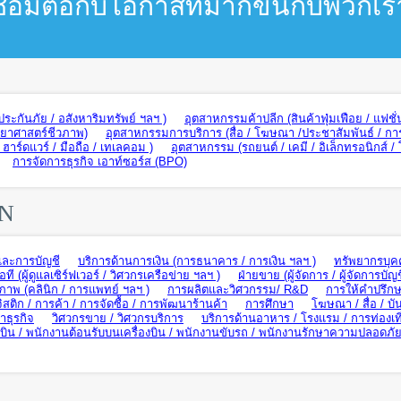
ชื่อมต่อกับโอกาสที่มากขึ้นกับพวกเร
ะกันภัย / อสังหาริมทรัพย์ ฯลฯ )
อุตสาหกรรมค้าปลีก (สินค้าฟุ่มเฟือย / แฟชั่
ทยาศาสตร์ชีวภาพ)
อุตสาหกรรมการบริการ (สื่อ / โฆษณา /ประชาสัมพันธ์ / กา
าร์ดแวร์ / มือถือ / เทเลคอม )
อุตสาหกรรม (รถยนต์ / เคมี / อิเล็กทรอนิกส์ /
การจัดการธุรกิจ เอาท์ซอร์ส (BPO)
ON
และการบัญชี
บริการด้านการเงิน (การธนาคาร / การเงิน ฯลฯ )
ทรัพยากรบุค
อที (ผู้ดูแลเซิร์ฟเวอร์ / วิศวกรเครือข่าย ฯลฯ )
ฝ่ายขาย (ผู้จัดการ / ผู้จัดการบัญช
ภาพ (คลินิก / การแพทย์ ฯลฯ )
การผลิตและวิศวกรรม/ R&D
การให้คำปรึกษ
ิสติก / การค้า / การจัดซื้อ / การพัฒนาร้านค้า
การศึกษา
โฆษณา / สื่อ / บัน
ธุรกิจ
วิศวกรขาย / วิศวกรบริการ
บริการด้านอาหาร / โรงแรม / การท่องเท
น / พนักงานต้อนรับบนเครื่องบิน / พนักงานขับรถ / พนักงานรักษาความปลอดภั