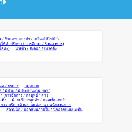
า
น / ร้านขายของชำ / เครื่องใช้ไฟฟ้า)
รให้คำปรึกษา / การศึกษา / ร้านอาหาร)
 โลหะ)
นำเข้า / ส่งออก / เทรดดิ้ง
คล / ธุรการ
กฎหมาย
ี / ผู้ช่วย / ผู้ประสานงาน ฯลฯ )
า (การจัดการ / กลยุทธ์ ฯลฯ )
เทิง
ฝ่ายบริการลูกค้า / คอลเซ็นเตอร์
ี่ยว / บริการด้านงานแต่งงาน / พนักงานขาย
ย
สถาปนิก / ออกแบบภายใน / นักออกแบบแฟชั่น