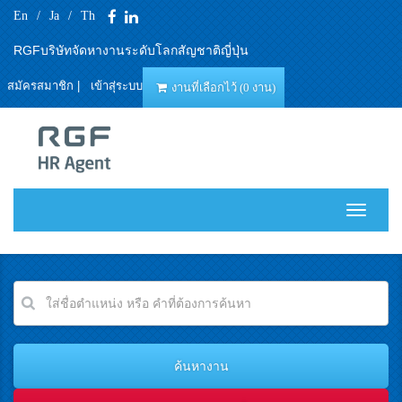
En
/
Ja
/
Th
RGFบริษัทจัดหางานระดับโลกสัญชาติญี่ปุ่น
สมัครสมาชิก
|
เข้าสุ่ระบบ
งานที่เลือกไว้ (0 งาน)
T
o
g
g
l
e
n
a
v
i
g
a
t
i
o