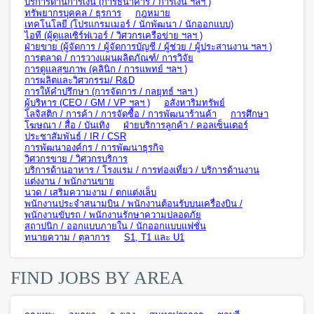
บริการด้านการเงิน (การธนาคาร / การเงิน ฯลฯ )
ทรัพยากรบุคคล / ธุรการ
กฎหมาย
เทคโนโลยี (โปรแกรมเมอร์ / นักพัฒนา / นักออกแบบ)
ไอที (ผู้ดูแลเซิร์ฟเวอร์ / วิศวกรเครือข่าย ฯลฯ )
ฝ่ายขาย (ผู้จัดการ / ผู้จัดการบัญชี / ผู้ช่วย / ผู้ประสานงาน ฯลฯ )
การตลาด / การวางแผนผลิตภัณฑ์/ การวิจัย
การดูแลสุขภาพ (คลินิก / การแพทย์ ฯลฯ )
การผลิตและวิศวกรรม/ R&D
การให้คำปรึกษา (การจัดการ / กลยุทธ์ ฯลฯ )
ผู้บริหาร (CEO / GM / VP ฯลฯ )
อสังหาริมทรัพย์
โลจิสติก / การค้า / การจัดซื้อ / การพัฒนาร้านค้า
การศึกษา
โฆษณา / สื่อ / บันเทิง
ฝ่ายบริการลูกค้า / คอลเซ็นเตอร์
ประชาสัมพันธ์ / IR / CSR
การพัฒนาองค์กร / การพัฒนาธุรกิจ
วิศวกรขาย / วิศวกรบริการ
บริการด้านอาหาร / โรงแรม / การท่องเที่ยว / บริการด้านงาน
แต่งงาน / พนักงานขาย
นวด / เสริมความงาม / ตกแต่งเล็บ
พนักงานประจำสนามบิน / พนักงานต้อนรับบนเครื่องบิน /
พนักงานขับรถ / พนักงานรักษาความปลอดภัย
สถาปนิก / ออกแบบภายใน / นักออกแบบแฟชั่น
ทนายความ / ตุลาการ
S1, T1 และ U1
FIND JOBS BY AREA