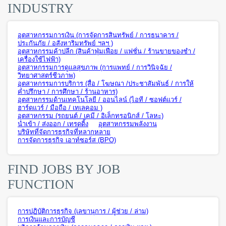
INDUSTRY
อุตสาหกรรมการเงิน (การจัดการสินทรัพย์ / การธนาคาร /
ประกันภัย / อสังหาริมทรัพย์ ฯลฯ )
อุตสาหกรรมค้าปลีก (สินค้าฟุ่มเฟือย / แฟชั่น / ร้านขายของชำ /
เครื่องใช้ไฟฟ้า)
อุตสาหกรรมการดูแลสุขภาพ (การแพทย์ / การวินิจฉัย /
วิทยาศาสตร์ชีวภาพ)
อุตสาหกรรมการบริการ (สื่อ / โฆษณา /ประชาสัมพันธ์ / การให้
คำปรึกษา / การศึกษา / ร้านอาหาร)
อุตสาหกรรมด้านเทคโนโลยี / ออนไลน์ (ไอที / ซอฟต์แวร์ /
ฮาร์ดแวร์ / มือถือ / เทเลคอม )
อุตสาหกรรม (รถยนต์ / เคมี / อิเล็กทรอนิกส์ / โลหะ)
นำเข้า / ส่งออก / เทรดดิ้ง
อุตสาหกรรมพลังงาน
บริษัทที่จัดการธุรกิจที่หลากหลาย
การจัดการธุรกิจ เอาท์ซอร์ส (BPO)
FIND JOBS BY JOB
FUNCTION
การปฏิบัติการธุรกิจ (เลขานุการ / ผู้ช่วย / ล่าม)
การเงินและการบัญชี