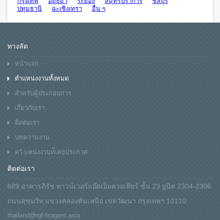
กรุงเทพ
อยุธยา
ระยอง
สมุทรปราการ
ชลบุรี
ปทุมธานี
ฉะเชิงเทรา
อื่น ๆ
ทางลัด
หน้าแรก
ตำแหน่งงานทั้งหมด
สำหรับผู้ประกอบการ
เกี่ยวกับเรา
ติดต่อเรา
บทความงาน
ตาํ แหน่งงานท่ีเคยประกาศ
ติดต่อเรา
689 อาคารภิรัช ทาวน์เวอร์แอ๊ดเอ็มควอเทียร์ ชั้น 23 ยูนิต 2304-2306
ถนนสุขุมวิท แขวงคลองตันเหนือ เขตวัฒนา กรุงเทพฯ 10110
thailand@rgf-hragent.asia