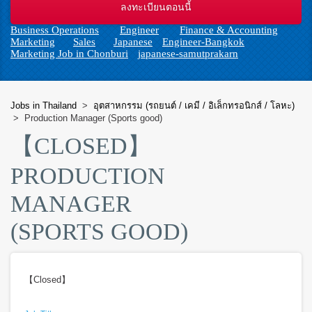
n
Business Operations
Engineer
Finance & Accounting
Marketing
Sales
Japanese
Engineer-Bangkok
Marketing Job in Chonburi
japanese-samutprakarn
Jobs in Thailand
>
อุตสาหกรรม (รถยนต์ / เคมี / อิเล็กทรอนิกส์ / โลหะ)
>
Production Manager (Sports good)
【CLOSED】
PRODUCTION
MANAGER
(SPORTS GOOD)
【Closed】