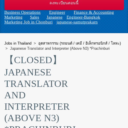
n
Business Operations
Engineer
Finance & Accounting
Marketing
Sales
Japanese
Engineer-Bangkok
Marketing Job in Chonburi
japanese-samutprakarn
Jobs in Thailand
>
อุตสาหกรรม (รถยนต์ / เคมี / อิเล็กทรอนิกส์ / โลหะ)
>
Japanese Translator and Interpreter (Above N3) *Prachinburi
【CLOSED】
JAPANESE
TRANSLATOR
AND
INTERPRETER
(ABOVE N3)