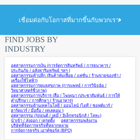
เชื่อมต่อกับโอกาสที่มากขึ้นกับพวกเรา
FIND JOBS BY
INDUSTRY
อุตสาหกรรมการเงิน (การจัดการสินทรัพย์ / การธนาคาร /
ประกันภัย / อสังหาริมทรัพย์ ฯลฯ )
อุตสาหกรรมค้าปลีก (สินค้าฟุ่มเฟือย / แฟชั่น / ร้านขายของชำ /
เครื่องใช้ไฟฟ้า)
อุตสาหกรรมการดูแลสุขภาพ (การแพทย์ / การวินิจฉัย /
วิทยาศาสตร์ชีวภาพ)
อุตสาหกรรมการบริการ (สื่อ / โฆษณา /ประชาสัมพันธ์ / การให้
คำปรึกษา / การศึกษา / ร้านอาหาร)
อุตสาหกรรมด้านเทคโนโลยี / ออนไลน์ (ไอที / ซอฟต์แวร์ /
ฮาร์ดแวร์ / มือถือ / เทเลคอม )
อุตสาหกรรม (รถยนต์ / เคมี / อิเล็กทรอนิกส์ / โลหะ)
นำเข้า / ส่งออก / เทรดดิ้ง
อุตสาหกรรมพลังงาน
บริษัทที่จัดการธุรกิจที่หลากหลาย
การจัดการธุรกิจ เอาท์ซอร์ส (BPO)