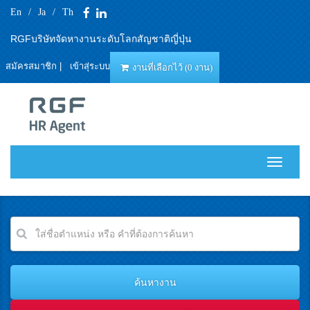
En
/
Ja
/
Th
RGFบริษัทจัดหางานระดับโลกสัญชาติญี่ปุ่น
สมัครสมาชิก
|
เข้าสุ่ระบบ
งานที่เลือกไว้ (0 งาน)
T
o
g
g
l
e
n
a
v
i
g
a
t
i
o