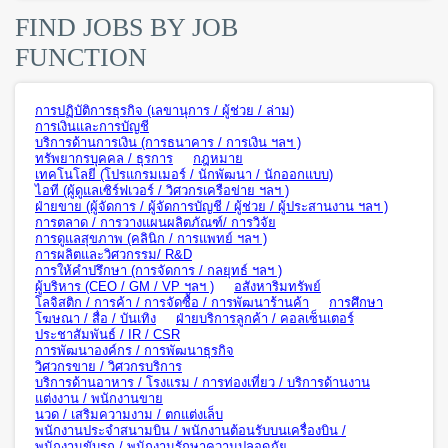
FIND JOBS BY JOB
FUNCTION
การปฏิบัติการธุรกิจ (เลขานุการ / ผู้ช่วย / ล่าม)
การเงินและการบัญชี
บริการด้านการเงิน (การธนาคาร / การเงิน ฯลฯ )
ทรัพยากรบุคคล / ธุรการ
กฎหมาย
เทคโนโลยี (โปรแกรมเมอร์ / นักพัฒนา / นักออกแบบ)
ไอที (ผู้ดูแลเซิร์ฟเวอร์ / วิศวกรเครือข่าย ฯลฯ )
ฝ่ายขาย (ผู้จัดการ / ผู้จัดการบัญชี / ผู้ช่วย / ผู้ประสานงาน ฯลฯ )
การตลาด / การวางแผนผลิตภัณฑ์/ การวิจัย
การดูแลสุขภาพ (คลินิก / การแพทย์ ฯลฯ )
การผลิตและวิศวกรรม/ R&D
การให้คำปรึกษา (การจัดการ / กลยุทธ์ ฯลฯ )
ผู้บริหาร (CEO / GM / VP ฯลฯ )
อสังหาริมทรัพย์
โลจิสติก / การค้า / การจัดซื้อ / การพัฒนาร้านค้า
การศึกษา
โฆษณา / สื่อ / บันเทิง
ฝ่ายบริการลูกค้า / คอลเซ็นเตอร์
ประชาสัมพันธ์ / IR / CSR
การพัฒนาองค์กร / การพัฒนาธุรกิจ
วิศวกรขาย / วิศวกรบริการ
บริการด้านอาหาร / โรงแรม / การท่องเที่ยว / บริการด้านงาน
แต่งงาน / พนักงานขาย
นวด / เสริมความงาม / ตกแต่งเล็บ
พนักงานประจำสนามบิน / พนักงานต้อนรับบนเครื่องบิน /
พนักงานขับรถ / พนักงานรักษาความปลอดภัย