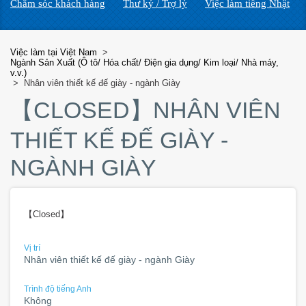
Chăm sóc khách hàng
Thư ký / Trợ lý
Việc làm tiếng Nhật
Việc làm tại Việt Nam
>
Ngành Sản Xuất (Ô tô/ Hóa chất/ Điện gia dụng/ Kim loại/ Nhà máy,
v.v.)
>
Nhân viên thiết kế đế giày - ngành Giày
【CLOSED】
NHÂN VIÊN
THIẾT KẾ ĐẾ GIÀY -
NGÀNH GIÀY
【Closed】
Vị trí
Nhân viên thiết kế đế giày - ngành Giày
Trình độ tiếng Anh
Không