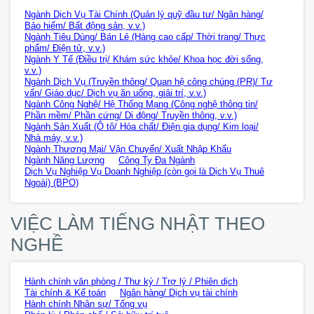
Ngành Dịch Vụ Tài Chính (Quản lý quỹ đầu tư/ Ngân hàng/
Bảo hiểm/ Bất động sản, v.v.)
Ngành Tiêu Dùng/ Bán Lẻ (Hàng cao cấp/ Thời trang/ Thực
phẩm/ Điện tử, v.v.)
Ngành Y Tế (Điều trị/ Khám sức khỏe/ Khoa học đời sống,
v.v.)
Ngành Dịch Vụ (Truyền thông/ Quan hệ công chúng (PR)/ Tư
vấn/ Giáo dục/ Dịch vụ ăn uống, giải trí, v.v.)
Ngành Công Nghệ/ Hệ Thống Mạng (Công nghệ thông tin/
Phần mềm/ Phần cứng/ Di động/ Truyền thông, v.v.)
Ngành Sản Xuất (Ô tô/ Hóa chất/ Điện gia dụng/ Kim loại/
Nhà máy, v.v.)
Ngành Thương Mại/ Vận Chuyển/ Xuất Nhập Khẩu
Ngành Năng Lượng
Công Ty Đa Ngành
Dịch Vụ Nghiệp Vụ Doanh Nghiệp (còn gọi là Dịch Vụ Thuê
Ngoài) (BPO)
VIỆC LÀM TIẾNG NHẬT THEO
NGHỀ
Hành chính văn phòng / Thư ký / Trợ lý / Phiên dịch
Tài chính & Kế toán
Ngân hàng/ Dịch vụ tài chính
Hành chính Nhân sự/ Tổng vụ