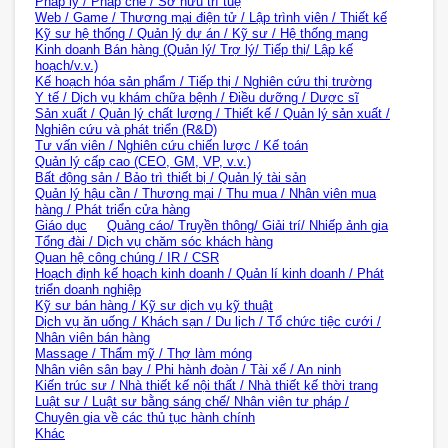
Pháp lý / Pháp chế / Sở hữu trí tuệ
Web / Game / Thương mại điện tử / Lập trình viên / Thiết kế
Kỹ sư hệ thống / Quản lý dự án / Kỹ sư / Hệ thống mạng
Kinh doanh Bán hàng (Quản lý/ Trợ lý/ Tiếp thị/ Lập kế
hoạch/v.v.)
Kế hoạch hóa sản phẩm / Tiếp thị / Nghiên cứu thị trường
Y tế / Dịch vụ khám chữa bệnh / Điều dưỡng / Dược sĩ
Sản xuất / Quản lý chất lượng / Thiết kế / Quản lý sản xuất /
Nghiên cứu và phát triển (R&D)
Tư vấn viên / Nghiên cứu chiến lược / Kế toán
Quản lý cấp cao (CEO, GM, VP, v.v.)
Bất động sản / Bảo trì thiết bị / Quản lý tài sản
Quản lý hậu cần / Thương mại / Thu mua / Nhân viên mua
hàng / Phát triển cửa hàng
Giáo dục
Quảng cáo/ Truyền thông/ Giải trí/ Nhiếp ảnh gia
Tổng đài / Dịch vụ chăm sóc khách hàng
Quan hệ công chúng / IR / CSR
Hoạch định kế hoạch kinh doanh / Quản lí kinh doanh / Phát
triển doanh nghiệp
Kỹ sư bán hàng / Kỹ sư dịch vụ kỹ thuật
Dịch vụ ăn uống / Khách sạn / Du lịch / Tổ chức tiệc cưới /
Nhân viên bán hàng
Massage / Thẩm mỹ / Thợ làm móng
Nhân viên sân bay / Phi hành đoàn / Tài xế / An ninh
Kiến trúc sư / Nhà thiết kế nội thất / Nhà thiết kế thời trang
Luật sư / Luật sư bằng sáng chế/ Nhân viên tư pháp /
Chuyên gia về các thủ tục hành chính
Khác