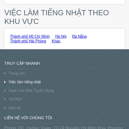
VIỆC LÀM TIẾNG NHẬT THEO
KHU VỰC
Thành phố Hồ Chí Minh
Hà Nội
Đà Nẵng
Thành phố Hải Phòng
Khác
TRUY CẬP NHANH
Trang chủ
Việc làm tiếng nhật
Dành cho Nhà Tuyển Dụng
Về RGF
Liên hệ
LIÊN HỆ VỚI CHÚNG TÔI
Phòng 701, Centec Tower, 72-74 Nguyễn Thị Minh Khai, Phường